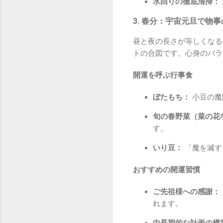
水回りの徹底清掃：
3. 春分：宇宙元旦で物
昼と夜の長さが等しくなる
トの合図です。心身のバラ
開運を呼ぶ行事食
ぼたもち：
小豆の魔
旬の春野菜（菜の花
す。
いり豆：
「魔を滅す
おすすめの開運習慣
ご先祖様への感謝：
れます。
中長期的な計画の構