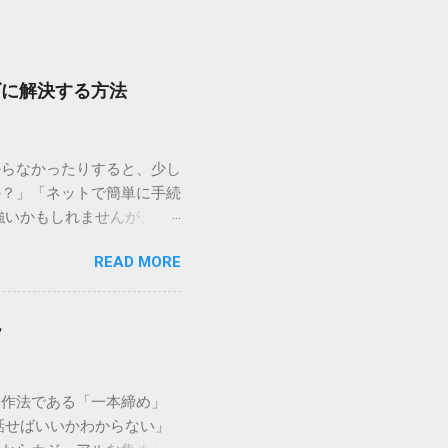
ズに解決する方法
からなかったりすると、少し
の？」「ネットで簡単に手続
強いかもしれませんが、個
を選ぶことです。この記事で
READ MORE
ずに解決できる方法を詳しく
持つ大手運送会社です。特
する場合、他の宅配業者と
説
に密着した各拠点が配送をコ
まずは、今抱えている悩みが
（配送状況の確認） 問い合
い作法である「一本締め」
現在の荷物がいったいどこに
話せばいいかわからない」
号）を準備する : 送り状