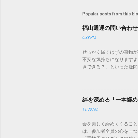
Popular posts from this bl
福山通運の問い合わせ
6:38 PM
せっかく届くはずの荷物が
不安な気持ちになりますよ
きできる？」といった疑問
人向けの宅配サービスも非
は、荷物の追跡確認から営
解説します。 福山通運の
に重量物や大型の荷物、そ
絆を深める「一本締め
少し異なる点として「営業
11:38 AM
ントロールしているため、
どのサービスで解決できる
会を美しく締めくくること
わせの電話をかける前に、
は、参加者全員の心を一つ
あるのか、いつ届く予定な