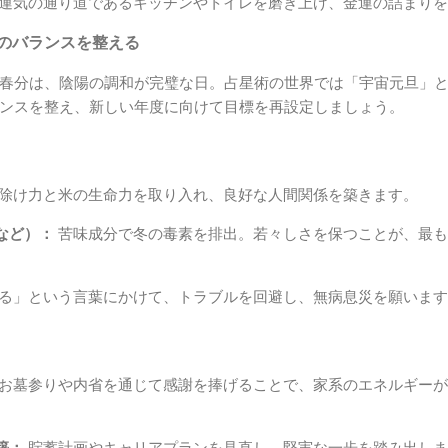
運気の通り道であるキッチンやトイレを磨き上げ、金運の詰まりを
事のバランスを整える
春分は、陰陽の調和が完璧な日。占星術の世界では「宇宙元旦」
ンスを整え、新しい年度に向けて目標を再設定しましょう。
除け力と米の生命力を取り入れ、良好な人間関係を築きます。
など）：
苦味成分で冬の毒素を排出。若々しさを保つことが、最も
る」という言葉にかけて、トラブルを回避し、無病息災を願います
お墓参りや内省を通じて感謝を捧げることで、家系のエネルギーが
築：
貯蓄計画やキャリアプランを見直し、堅実な一歩を踏み出しま