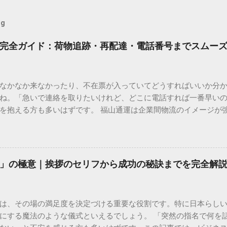
og
完全ガイド：荷物追跡・再配達・電話番号までスムー
なかなか来なかったり、不在票が入っていてどうすればいいか分
ね。「急いで連絡を取りたいけれど、どこに電話すれば一番早い
を抱える方も多いはずです。 福山通運は企業間物流のイメージが
常に充実しています。大切なのは、目的に合わせた適切な連絡先
業所への電話連絡、再配達の依頼手順まで、初めての方でも迷わ
サービスの特徴と強み 福山通運は日本全国に広範なネットワークを
して企業間の輸送において圧倒的な実績を誇ります。 個人で利用
」の極意｜挨拶のセリフから成功の秘訣までを完全解
所ごとの対応が非常にきめ細かい」という特徴があります。地域
現場の状況に合わせた柔軟な相談がしやすいのがメリットです。
かを確認していきましょう。 1. 荷物の状況を今すぐ知りたい場合
は、その場の満足度を決定づける重要な役割です。特に日本らし
まずは「お荷物配達状況照会」を確認するのが最も効率的です。
にする魔法のような儀式といえるでしょう。 「突然の指名で何を
のかは、お手元の番号一つで判明します。 伝票番号（お問い合わせ番