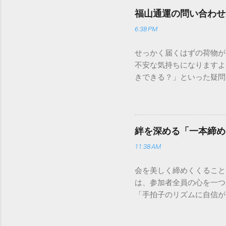
福山通運の問い合わせ
6:38 PM
せっかく届くはずの荷物が
不安な気持ちになりますよ
きできる？」といった疑問
人向けの宅配サービスも非
は、荷物の追跡確認から営
解説します。 福山通運の
に重量物や大型の荷物、そ
絆を深める「一本締め
少し異なる点として「営業
11:38 AM
ントロールしているため、
どのサービスで解決できる
会を美しく締めくくること
わせの電話をかける前に、
は、参加者全員の心を一つ
あるのか、いつ届く予定な
「手拍子のリズムに自信が
（伝票）の控えに記載され
で、どのような場面でも堂
容 : 集荷が完了してい
解説します。 一本締めと
テータス。 メリット : 