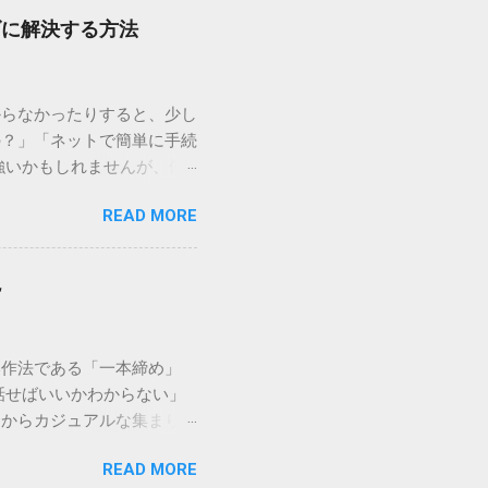
ズに解決する方法
からなかったりすると、少し
の？」「ネットで簡単に手続
強いかもしれませんが、個
を選ぶことです。この記事で
READ MORE
ずに解決できる方法を詳しく
持つ大手運送会社です。特
する場合、他の宅配業者と
説
に密着した各拠点が配送をコ
まずは、今抱えている悩みが
（配送状況の確認） 問い合
い作法である「一本締め」
現在の荷物がいったいどこに
話せばいいかわからない」
号）を準備する : 送り状
スからカジュアルな集まりま
なります。 確認できる内
具体的なセリフ例まで丁寧に
在配達中かといった詳細なス
READ MORE
はありません。その時間、
待つ必要がありません。 ス