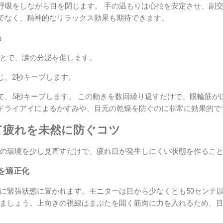
深呼吸をしながら目を閉じます。 手の温もりは心拍を安定させ、副
でなく、精神的なリラックス効果も期待できます。
」
とで、涙の分泌を促します。
じ、2秒キープします。
て、5秒キープします。 この動きを数回繰り返すだけで、眼輪筋が
ドライアイによるかすみや、目元の乾燥を防ぐのに非常に効果的で
て疲れを未然に防ぐコツ
の環境を少し見直すだけで、疲れ目が発生しにくい状態を作るこ
を適正化
に緊張状態に置かれます。モニターは目から少なくとも50センチ
ましょう。上向きの視線はまぶたを開く筋肉に力を入れるため、