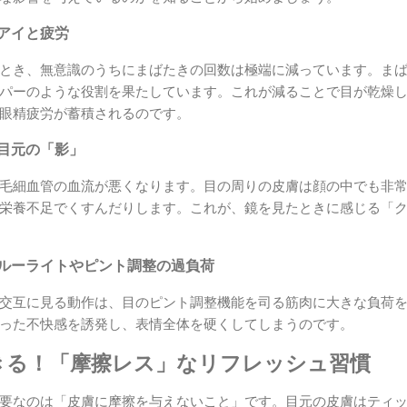
イアイと疲労
とき、無意識のうちにまばたきの回数は極端に減っています。ま
パーのような役割を果たしています。これが減ることで目が乾燥
眼精疲労が蓄積されるのです。
す目元の「影」
毛細血管の血流が悪くなります。目の周りの皮膚は顔の中でも非
栄養不足でくすんだりします。これが、鏡を見たときに感じる「
ブルーライトやピント調整の過負荷
交互に見る動作は、目のピント調整機能を司る筋肉に大きな負荷
った不快感を誘発し、表情全体を硬くしてしまうのです。
きる！「摩擦レス」なリフレッシュ習慣
要なのは「皮膚に摩擦を与えないこと」です。目元の皮膚はティ