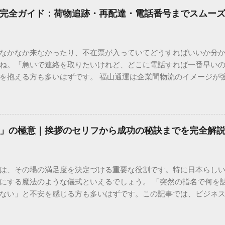
完全ガイド：荷物追跡・再配達・電話番号までスムー
なかなか来なかったり、不在票が入っていてどうすればいいか分
ね。「急いで連絡を取りたいけれど、どこに電話すれば一番早い
を抱える方も多いはずです。 福山通運は企業間物流のイメージが
常に充実しています。大切なのは、目的に合わせた適切な連絡先
業所への電話連絡、再配達の依頼手順まで、初めての方でも迷わ
サービスの特徴と強み 福山通運は日本全国に広範なネットワークを
して企業間の輸送において圧倒的な実績を誇ります。 個人で利用
」の極意｜挨拶のセリフから成功の秘訣までを完全解
所ごとの対応が非常にきめ細かい」という特徴があります。地域
現場の状況に合わせた柔軟な相談がしやすいのがメリットです。
かを確認していきましょう。 1. 荷物の状況を今すぐ知りたい場合
は、その場の満足度を決定づける重要な役割です。特に日本らし
まずは「お荷物配達状況照会」を確認するのが最も効率的です。
にする魔法のような儀式といえるでしょう。 「突然の指名で何を
のかは、お手元の番号一つで判明します。 伝票番号（お問い合わせ番
ない」と不安を感じる方も多いはずです。この記事では、ビジネ
ている、数字の並びを確認してください。これが荷物の識別番号に
々と立ち振る舞えるための「一本締め」の作法を、基礎知識から
るか、中継地点を通過したか、最寄りの営業所に到着しているか、現
は？その本質と効果 一本締めは、単に手を叩いて終わらせる作業で
24時間いつでも自分のペースで確認できるため、電話がつながるのを