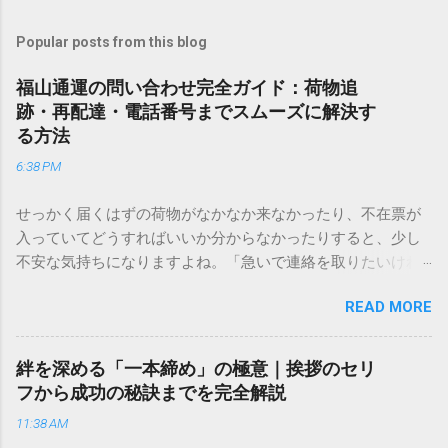
Popular posts from this blog
福山通運の問い合わせ完全ガイド：荷物追
跡・再配達・電話番号までスムーズに解決す
る方法
6:38 PM
せっかく届くはずの荷物がなかなか来なかったり、不在票が
入っていてどうすればいいか分からなかったりすると、少し
不安な気持ちになりますよね。「急いで連絡を取りたいけれ
ど、どこに電話すれば一番早いの？」「ネットで簡単に手続
READ MORE
きできる？」といった疑問を抱える方も多いはずです。 福山
通運は企業間物流のイメージが強いかもしれませんが、個人
向けの宅配サービスも非常に充実しています。大切なのは、
絆を深める「一本締め」の極意｜挨拶のセリ
目的に合わせた適切な連絡先を選ぶことです。この記事で
フから成功の秘訣までを完全解説
は、荷物の追跡確認から営業所への電話連絡、再配達の依頼
11:38 AM
手順まで、初めての方でも迷わずに解決できる方法を詳しく