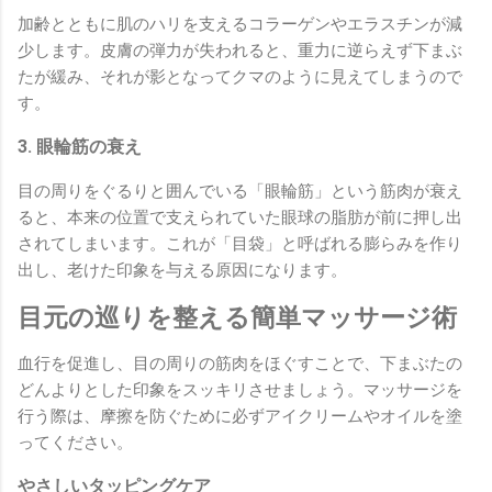
加齢とともに肌のハリを支えるコラーゲンやエラスチンが減
少します。皮膚の弾力が失われると、重力に逆らえず下まぶ
たが緩み、それが影となってクマのように見えてしまうので
す。
3. 眼輪筋の衰え
目の周りをぐるりと囲んでいる「眼輪筋」という筋肉が衰え
ると、本来の位置で支えられていた眼球の脂肪が前に押し出
されてしまいます。これが「目袋」と呼ばれる膨らみを作り
出し、老けた印象を与える原因になります。
目元の巡りを整える簡単マッサージ術
血行を促進し、目の周りの筋肉をほぐすことで、下まぶたの
どんよりとした印象をスッキリさせましょう。マッサージを
行う際は、摩擦を防ぐために必ずアイクリームやオイルを塗
ってください。
やさしいタッピングケア