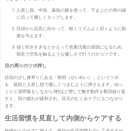
人差し指、中指、薬指の腹を使って、下まぶたの骨の縁
に沿って優しくタップします。
目頭から目尻に向かって、軽くリズムよく叩くように刺
激を与えます。
強く叩きすぎるとかえって色素沈着の原因になるため、
指先で空気を触るような優しさで行うのがコツです。
目の周りのツボ押し
目頭の少し鼻寄りにある「晴明（せいめい）」というツボ
を、親指と人差し指で優しくつまむように押さえます。ゆっ
くりと深呼吸をしながら3秒ほど押して離す動作を数回繰り返
すと、目の疲れが緩和され、目元のむくみケアにもつながり
ます。
生活習慣を見直して内側からケアする
外側からのケアに加えて、毎日の生活習慣を少し工夫するだ