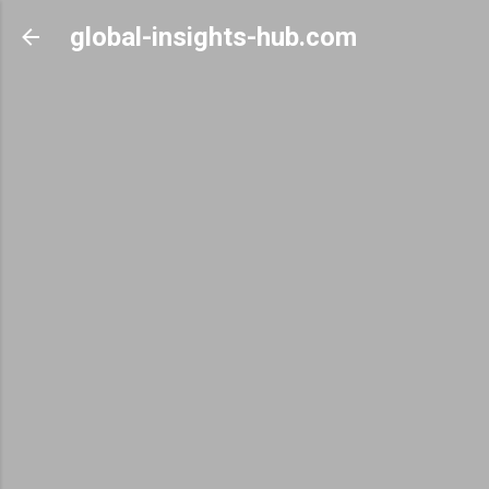
Skip to main content
global-insights-hub.com