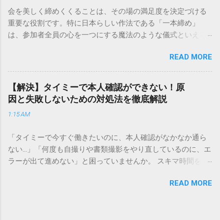
解説します。 福山通運のサービスの特徴と強み 福山通運は日
会を美しく締めくくることは、その場の満足度を決定づける
本全国に広範なネットワークを持つ大手運送会社です。特に
重要な役割です。特に日本らしい作法である「一本締め」
重量物や大型の荷物、そして企業間の輸送において圧倒的な
は、参加者全員の心を一つにする魔法のような儀式といえる
実績を誇ります。 個人で利用する場合、他の宅配業者と少し
でしょう。 「突然の指名で何を話せばいいかわからない」
異なる点として「営業所ごとの対応が非常にきめ細かい」と
READ MORE
「手拍子のリズムに自信がない」と不安を感じる方も多いは
いう特徴があります。地域に密着した各拠点が配送をコント
ずです。この記事では、ビジネスからカジュアルな集まりま
ロールしているため、現場の状況に合わせた柔軟な相談がし
で、どのような場面でも堂々と立ち振る舞えるための「一本
やすいのがメリットです。まずは、今抱えている悩みがどの
【解決】タイミーで本人確認ができない！原
締め」の作法を、基礎知識から具体的なセリフ例まで丁寧に
サービスで解決できるかを確認していきましょう。 1. 荷物の
因と失敗しないための対処法を徹底解説
解説します。 一本締めとは？その本質と効果 一本締めは、単
状況を今すぐ知りたい場合（配送状況の確認） 問い合わせの
1:15 AM
に手を叩いて終わらせる作業ではありません。その時間、そ
電話をかける前に、まずは「お荷物配達状況照会」を確認す
の場所で共有した喜びや感謝を、全員の手拍子という形にし
るのが最も効率的です。現在の荷物がいったいどこにあるの
「タイミーで今すぐ働きたいのに、本人確認がなかなか通ら
て刻み込む伝統的な儀礼です。 一本締めがもたらすポジティ
か、いつ届く予定なのかは、お手元の番号一つで判明しま
ない…」「何度も自撮りや書類撮影をやり直しているのに、エ
ブな効果 一体感の創出 参加者全員が一斉に同じリズムを刻む
す。 伝票番号（お問い合わせ番号）を準備する : 送り状（伝
ラーが出て進めない」と困っていませんか。 スキマ時間を有
ことで、集団としての連帯感が生まれます。 心地よい終幕
票）の控えに記載されている、数字の並びを確認してくださ
効活用してサクッと稼げる「Timee（タイミー）」は、現代の
「ここで終わり」という合図が明確になるため、参加者は余
い。これが荷物の識別番号になります。 確認できる内容 : 集
READ MORE
賢い働き方に欠かせないツールです。しかし、その最初の壁
韻を大切にしながら、すっきりと解散することができます。
荷が完了しているか、中継地点を通過したか、最寄りの営業
となるのが「本人確認（eKYC）」の手続き。ここでつまずい
感謝の視覚化 言葉だけでは伝えきれない「お疲れ様」「あり
所に到着しているか、現在配達中かといった詳細なステータ
てしまうと、魅力的な求人を目の前にして応募すらできない
がとう」という想いを、拍手の音に込めることができます。
ス。 メリット : 24時間いつでも自分のペースで確認できるた
という、もったいない状況になってしまいます。 実は、タイ