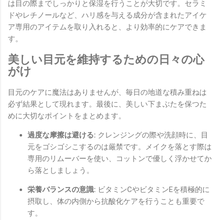
は目の際までしっかりと保湿を行うことが大切です。セラミ
ドやレチノールなど、ハリ感を与える成分が含まれたアイケ
ア専用のアイテムを取り入れると、より効率的にケアできま
す。
美しい目元を維持するための日々の心
がけ
目元のケアに魔法はありませんが、毎日の地道な積み重ねは
必ず結果として現れます。最後に、美しい下まぶたを保つた
めに大切なポイントをまとめます。
過度な摩擦は避ける:
クレンジングの際や洗顔時に、目
元をゴシゴシこするのは厳禁です。メイクを落とす際は
専用のリムーバーを使い、コットンで優しく浮かせてか
ら落としましょう。
栄養バランスの意識:
ビタミンCやビタミンEを積極的に
摂取し、体の内側から抗酸化ケアを行うことも重要で
す。