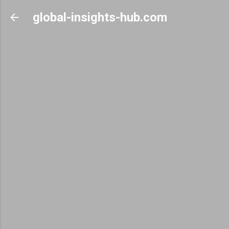
Skip to main content
global-insights-hub.com