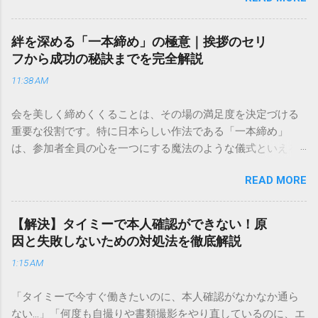
通運は企業間物流のイメージが強いかもしれませんが、個人
向けの宅配サービスも非常に充実しています。大切なのは、
絆を深める「一本締め」の極意｜挨拶のセリ
目的に合わせた適切な連絡先を選ぶことです。この記事で
フから成功の秘訣までを完全解説
は、荷物の追跡確認から営業所への電話連絡、再配達の依頼
11:38 AM
手順まで、初めての方でも迷わずに解決できる方法を詳しく
解説します。 福山通運のサービスの特徴と強み 福山通運は日
会を美しく締めくくることは、その場の満足度を決定づける
本全国に広範なネットワークを持つ大手運送会社です。特に
重要な役割です。特に日本らしい作法である「一本締め」
重量物や大型の荷物、そして企業間の輸送において圧倒的な
は、参加者全員の心を一つにする魔法のような儀式といえる
実績を誇ります。 個人で利用する場合、他の宅配業者と少し
でしょう。 「突然の指名で何を話せばいいかわからない」
異なる点として「営業所ごとの対応が非常にきめ細かい」と
READ MORE
「手拍子のリズムに自信がない」と不安を感じる方も多いは
いう特徴があります。地域に密着した各拠点が配送をコント
ずです。この記事では、ビジネスからカジュアルな集まりま
ロールしているため、現場の状況に合わせた柔軟な相談がし
で、どのような場面でも堂々と立ち振る舞えるための「一本
やすいのがメリットです。まずは、今抱えている悩みがどの
【解決】タイミーで本人確認ができない！原
締め」の作法を、基礎知識から具体的なセリフ例まで丁寧に
サービスで解決できるかを確認していきましょう。 1. 荷物の
因と失敗しないための対処法を徹底解説
解説します。 一本締めとは？その本質と効果 一本締めは、単
状況を今すぐ知りたい場合（配送状況の確認） 問い合わせの
1:15 AM
に手を叩いて終わらせる作業ではありません。その時間、そ
電話をかける前に、まずは「お荷物配達状況照会」を確認す
の場所で共有した喜びや感謝を、全員の手拍子という形にし
るのが最も効率的です。現在の荷物がいったいどこにあるの
「タイミーで今すぐ働きたいのに、本人確認がなかなか通ら
て刻み込む伝統的な儀礼です。 一本締めがもたらすポジティ
か、いつ届く予定なのかは、お手元の番号一つで判明しま
ない…」「何度も自撮りや書類撮影をやり直しているのに、エ