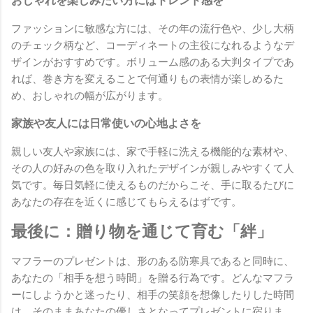
おしゃれを楽しみたい方にはトレンド感を
ファッションに敏感な方には、その年の流行色や、少し大柄
のチェック柄など、コーディネートの主役になれるようなデ
ザインがおすすめです。ボリューム感のある大判タイプであ
れば、巻き方を変えることで何通りもの表情が楽しめるた
め、おしゃれの幅が広がります。
家族や友人には日常使いの心地よさを
親しい友人や家族には、家で手軽に洗える機能的な素材や、
その人の好みの色を取り入れたデザインが親しみやすくて人
気です。毎日気軽に使えるものだからこそ、手に取るたびに
あなたの存在を近くに感じてもらえるはずです。
最後に：贈り物を通じて育む「絆」
マフラーのプレゼントは、形のある防寒具であると同時に、
あなたの「相手を想う時間」を贈る行為です。どんなマフラ
ーにしようかと迷ったり、相手の笑顔を想像したりした時間
は、そのままあなたの優しさとなってプレゼントに宿りま