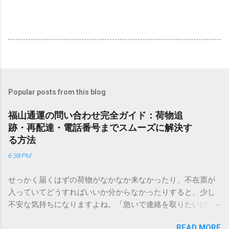
Popular posts from this blog
福山通運の問い合わせ完全ガイド：荷物追
跡・再配達・電話番号までスムーズに解決す
る方法
6:38 PM
せっかく届くはずの荷物がなかなか来なかったり、不在票が
入っていてどうすればいいか分からなかったりすると、少し
不安な気持ちになりますよね。「急いで連絡を取りたいけれ
ど、どこに電話すれば一番早いの？」「ネットで簡単に手続
READ MORE
きできる？」といった疑問を抱える方も多いはずです。 福山