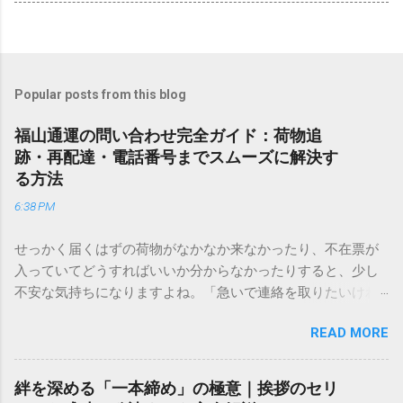
Popular posts from this blog
福山通運の問い合わせ完全ガイド：荷物追
跡・再配達・電話番号までスムーズに解決す
る方法
6:38 PM
せっかく届くはずの荷物がなかなか来なかったり、不在票が
入っていてどうすればいいか分からなかったりすると、少し
不安な気持ちになりますよね。「急いで連絡を取りたいけれ
ど、どこに電話すれば一番早いの？」「ネットで簡単に手続
READ MORE
きできる？」といった疑問を抱える方も多いはずです。 福山
通運は企業間物流のイメージが強いかもしれませんが、個人
向けの宅配サービスも非常に充実しています。大切なのは、
絆を深める「一本締め」の極意｜挨拶のセリ
目的に合わせた適切な連絡先を選ぶことです。この記事で