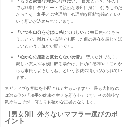
「もっと親密な関係になりたい」
: 首元という、体の中
でも非常にデリケートで親密な場所に身につけるものだ
からこそ、相手との物理的・心理的な距離を縮めたいと
いう願いが込められています。
「いつも自分をそばに感じてほしい」
: 毎日使ってもら
うことで、離れている時でも贈った側の存在を感じてほ
しいという、温かい願いです。
「心からの感謝と変わらない友情」
: 恋人だけでなく、
親しい友人や家族に贈る場合は、日頃の感謝や「これか
らも末長くよろしくね」という親愛の情が込められてい
ます。
ネガティブな意味を心配される方もいますが、最も大切なの
は贈る側の「相手の健康や幸せを願う心」です。その純粋な
気持ちこそが、何よりも確かな証拠となります。
【男女別】外さないマフラー選びのポ
イント