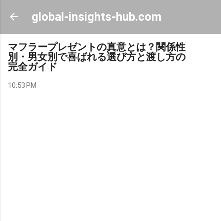
Skip to main content
global-insights-hub.com
マフラープレゼントの真意とは？関係性
別・男女別で喜ばれる選び方と渡し方の
完全ガイド
10:53 PM