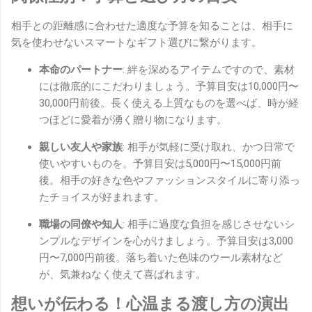
相手との距離感に合わせた適度な予算を知ることは、相手に
気を使わせないスマートなギフト選びに繋がります。
本命のパートナー
: 絆を深めるアイテムですので、素材
には徹底的にこだわりましょう。予算目安は10,000円〜
30,000円前後。長く使える上質なものを選べば、時が経
つほどに愛着が湧く贈り物になります。
親しい友人や家族
: 相手が気軽に受け取れ、かつ日常で
使いやすいものを。予算目安は5,000円〜15,000円前
後。相手の好きな色やファッションスタイルに寄り添っ
たチョイスが好まれます。
職場の同僚や知人
: 相手に過度な負担を感じさせないシ
ンプルなデザインを心がけましょう。予算目安は3,000
円〜7,000円前後。落ち着いた色味のウール素材など
が、気兼ねなく使えて喜ばれます。
想いが伝わる！心温まる渡し方の演出