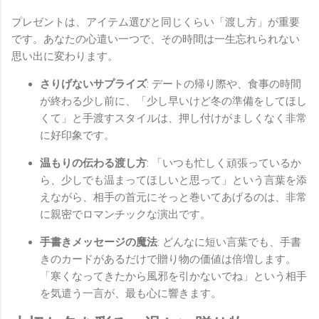
プレゼントは、アイテム選びと同じくらい「渡し方」が重要
です。あなたの心遣い一つで、その時間は一生忘れられない
思い出に変わります。
さりげないサプライズ
: デートの帰り際や、食事の時間
が終わる少し前に、「少し早いけど冬の準備をしてほし
くて」と手渡すスタイルは、押し付けがましくなく非常
に好印象です。
温もりの伝わる渡し方
: 「いつも忙しく頑張っているか
ら、少しでも温まってほしいと思って」という言葉を添
えながら、相手の首元にそっと巻いてあげるのは、非常
に親密でロマンチックな演出です。
手書きメッセージの魔法
: どんなに短い言葉でも、手書
きのカードがあるだけで贈り物の価値は倍増します。
「寒くなってきたから風邪を引かないでね」という相手
を気遣う一言が、最も心に響きます。