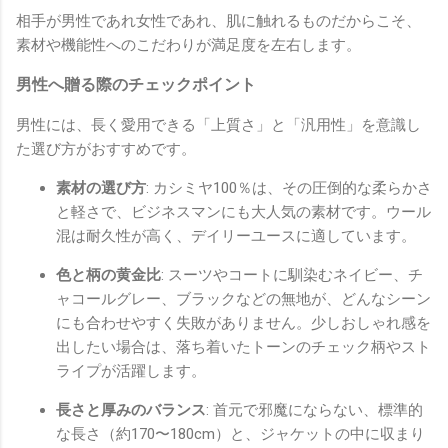
相手が男性であれ女性であれ、肌に触れるものだからこそ、
素材や機能性へのこだわりが満足度を左右します。
男性へ贈る際のチェックポイント
男性には、長く愛用できる「上質さ」と「汎用性」を意識し
た選び方がおすすめです。
素材の選び方
: カシミヤ100％は、その圧倒的な柔らかさ
と軽さで、ビジネスマンにも大人気の素材です。ウール
混は耐久性が高く、デイリーユースに適しています。
色と柄の黄金比
: スーツやコートに馴染むネイビー、チ
ャコールグレー、ブラックなどの無地が、どんなシーン
にも合わせやすく失敗がありません。少しおしゃれ感を
出したい場合は、落ち着いたトーンのチェック柄やスト
ライプが活躍します。
長さと厚みのバランス
: 首元で邪魔にならない、標準的
な長さ（約170〜180cm）と、ジャケットの中に収まり