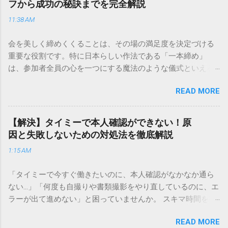
フから成功の秘訣までを完全解説
は、荷物の追跡確認から営業所への電話連絡、再配達の依頼
11:38 AM
手順まで、初めての方でも迷わずに解決できる方法を詳しく
解説します。 福山通運のサービスの特徴と強み 福山通運は日
会を美しく締めくくることは、その場の満足度を決定づける
本全国に広範なネットワークを持つ大手運送会社です。特に
重要な役割です。特に日本らしい作法である「一本締め」
重量物や大型の荷物、そして企業間の輸送において圧倒的な
は、参加者全員の心を一つにする魔法のような儀式といえる
実績を誇ります。 個人で利用する場合、他の宅配業者と少し
でしょう。 「突然の指名で何を話せばいいかわからない」
異なる点として「営業所ごとの対応が非常にきめ細かい」と
READ MORE
「手拍子のリズムに自信がない」と不安を感じる方も多いは
いう特徴があります。地域に密着した各拠点が配送をコント
ずです。この記事では、ビジネスからカジュアルな集まりま
ロールしているため、現場の状況に合わせた柔軟な相談がし
で、どのような場面でも堂々と立ち振る舞えるための「一本
やすいのがメリットです。まずは、今抱えている悩みがどの
【解決】タイミーで本人確認ができない！原
締め」の作法を、基礎知識から具体的なセリフ例まで丁寧に
サービスで解決できるかを確認していきましょう。 1. 荷物の
因と失敗しないための対処法を徹底解説
解説します。 一本締めとは？その本質と効果 一本締めは、単
状況を今すぐ知りたい場合（配送状況の確認） 問い合わせの
1:15 AM
に手を叩いて終わらせる作業ではありません。その時間、そ
電話をかける前に、まずは「お荷物配達状況照会」を確認す
の場所で共有した喜びや感謝を、全員の手拍子という形にし
るのが最も効率的です。現在の荷物がいったいどこにあるの
「タイミーで今すぐ働きたいのに、本人確認がなかなか通ら
て刻み込む伝統的な儀礼です。 一本締めがもたらすポジティ
か、いつ届く予定なのかは、お手元の番号一つで判明しま
ない…」「何度も自撮りや書類撮影をやり直しているのに、エ
ブな効果 一体感の創出 参加者全員が一斉に同じリズムを刻む
す。 伝票番号（お問い合わせ番号）を準備する : 送り状（伝
ラーが出て進めない」と困っていませんか。 スキマ時間を有
ことで、集団としての連帯感が生まれます。 心地よい終幕
票）の控えに記載されている、数字の並びを確認してくださ
効活用してサクッと稼げる「Timee（タイミー）」は、現代の
「ここで終わり」という合図が明確になるため、参加者は余
い。これが荷物の識別番号になります。 確認できる内容 : 集
READ MORE
賢い働き方に欠かせないツールです。しかし、その最初の壁
韻を大切にしながら、すっきりと解散することができます。