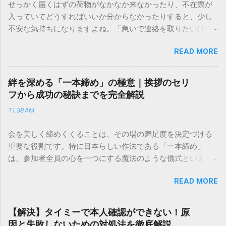
せっかく届くはずの荷物がなかなか来なかったり、不在票が
入っていてどうすればいいか分からなかったりすると、少し
不安な気持ちになりますよね。「急いで連絡を取りたいけれ
ど、どこに電話すれば一番早いの？」「ネットで簡単に手続
READ MORE
きできる？」といった疑問を抱える方も多いはずです。 福山
通運は企業間物流のイメージが強いかもしれませんが、個人
向けの宅配サービスも非常に充実しています。大切なのは、
絆を深める「一本締め」の極意｜挨拶のセリ
目的に合わせた適切な連絡先を選ぶことです。この記事で
フから成功の秘訣までを完全解説
は、荷物の追跡確認から営業所への電話連絡、再配達の依頼
11:38 AM
手順まで、初めての方でも迷わずに解決できる方法を詳しく
解説します。 福山通運のサービスの特徴と強み 福山通運は日
会を美しく締めくくることは、その場の満足度を決定づける
本全国に広範なネットワークを持つ大手運送会社です。特に
重要な役割です。特に日本らしい作法である「一本締め」
重量物や大型の荷物、そして企業間の輸送において圧倒的な
は、参加者全員の心を一つにする魔法のような儀式といえる
実績を誇ります。 個人で利用する場合、他の宅配業者と少し
でしょう。 「突然の指名で何を話せばいいかわからない」
異なる点として「営業所ごとの対応が非常にきめ細かい」と
READ MORE
「手拍子のリズムに自信がない」と不安を感じる方も多いは
いう特徴があります。地域に密着した各拠点が配送をコント
ずです。この記事では、ビジネスからカジュアルな集まりま
ロールしているため、現場の状況に合わせた柔軟な相談がし
で、どのような場面でも堂々と立ち振る舞えるための「一本
やすいのがメリットです。まずは、今抱えている悩みがどの
【解決】タイミーで本人確認ができない！原
締め」の作法を、基礎知識から具体的なセリフ例まで丁寧に
サービスで解決できるかを確認していきましょう。 1. 荷物の
因と失敗しないための対処法を徹底解説