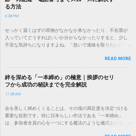
る方法
6:38 PM
せっかく届くはずの荷物がなかなか来なかったり、不在票が
入っていてどうすればいいか分からなかったりすると、少し
不安な気持ちになりますよね。「急いで連絡を取りたいけれ
ど、どこに電話すれば一番早いの？」「ネットで簡単に手続
READ MORE
きできる？」といった疑問を抱える方も多いはずです。 福山
通運は企業間物流のイメージが強いかもしれませんが、個人
向けの宅配サービスも非常に充実しています。大切なのは、
絆を深める「一本締め」の極意｜挨拶のセリ
目的に合わせた適切な連絡先を選ぶことです。この記事で
フから成功の秘訣までを完全解説
は、荷物の追跡確認から営業所への電話連絡、再配達の依頼
11:38 AM
手順まで、初めての方でも迷わずに解決できる方法を詳しく
解説します。 福山通運のサービスの特徴と強み 福山通運は日
会を美しく締めくくることは、その場の満足度を決定づける
本全国に広範なネットワークを持つ大手運送会社です。特に
重要な役割です。特に日本らしい作法である「一本締め」
重量物や大型の荷物、そして企業間の輸送において圧倒的な
は、参加者全員の心を一つにする魔法のような儀式といえる
実績を誇ります。 個人で利用する場合、他の宅配業者と少し
でしょう。 「突然の指名で何を話せばいいかわからない」
異なる点として「営業所ごとの対応が非常にきめ細かい」と