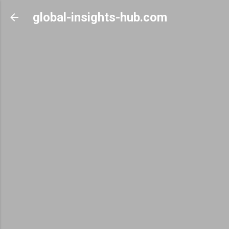
Skip to main content
global-insights-hub.com