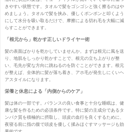
きやすい状態です。タオルで髪をゴシゴシと強く擦るのはや
めましょう。タオルで髪を挟み、優しくポンポンと叩くよう
にして水分を吸い取るだけで、摩擦による切れ毛を大幅に減
らすことができます。
「根元から」乾かす正しいドライヤー術
髪の表面ばかりを乾かしていませんか。まずは根元に風を送
り、地肌をしっかり乾かすことで、根元の立ち上がりが整
い、毛先が変な方向に跳ねるのを防ぐことができます。根元
が整えば、全体的に髪が落ち着き、アホ毛が発生しにくいヘ
アスタイルになります。
栄養と休息による「内側からのケア」
髪は体の一部です。バランスの良い食事と十分な睡眠は、健
康な髪を作るための必須条件です。特に髪の主成分であるタ
ンパク質を積極的に摂取し、頭皮の血行を良くするために、
夜寝る前に指の腹で頭皮を優しく揉みほぐすマッサージも効
果的です。