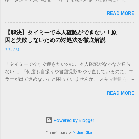
実績を誇ります。 個人で利用する場合、他の宅配業者と少し
でしょう。 「突然の指名で何を話せばいいかわからない」
異なる点として「営業所ごとの対応が非常にきめ細かい」と
READ MORE
「手拍子のリズムに自信がない」と不安を感じる方も多いは
いう特徴があります。地域に密着した各拠点が配送をコント
ずです。この記事では、ビジネスからカジュアルな集まりま
ロールしているため、現場の状況に合わせた柔軟な相談がし
で、どのような場面でも堂々と立ち振る舞えるための「一本
やすいのがメリットです。まずは、今抱えている悩みがどの
【解決】タイミーで本人確認ができない！原
締め」の作法を、基礎知識から具体的なセリフ例まで丁寧に
サービスで解決できるかを確認していきましょう。 1. 荷物の
因と失敗しないための対処法を徹底解説
解説します。 一本締めとは？その本質と効果 一本締めは、単
状況を今すぐ知りたい場合（配送状況の確認） 問い合わせの
1:15 AM
に手を叩いて終わらせる作業ではありません。その時間、そ
電話をかける前に、まずは「お荷物配達状況照会」を確認す
の場所で共有した喜びや感謝を、全員の手拍子という形にし
るのが最も効率的です。現在の荷物がいったいどこにあるの
「タイミーで今すぐ働きたいのに、本人確認がなかなか通ら
て刻み込む伝統的な儀礼です。 一本締めがもたらすポジティ
か、いつ届く予定なのかは、お手元の番号一つで判明しま
ない…」「何度も自撮りや書類撮影をやり直しているのに、エ
ブな効果 一体感の創出 参加者全員が一斉に同じリズムを刻む
す。 伝票番号（お問い合わせ番号）を準備する : 送り状（伝
ラーが出て進めない」と困っていませんか。 スキマ時間を有
ことで、集団としての連帯感が生まれます。 心地よい終幕
票）の控えに記載されている、数字の並びを確認してくださ
効活用してサクッと稼げる「Timee（タイミー）」は、現代の
「ここで終わり」という合図が明確になるため、参加者は余
い。これが荷物の識別番号になります。 確認できる内容 : 集
READ MORE
賢い働き方に欠かせないツールです。しかし、その最初の壁
韻を大切にしながら、すっきりと解散することができます。
荷が完了しているか、中継地点を通過したか、最寄りの営業
となるのが「本人確認（eKYC）」の手続き。ここでつまずい
感謝の視覚化 言葉だけでは伝えきれない「お疲れ様」「あり
所に到着しているか、現在配達中かといった詳細なステータ
てしまうと、魅力的な求人を目の前にして応募すらできない
がとう」という想いを、拍手の音に込めることができます。
ス。 メリット : 24時間いつでも自分のペースで確認できるた
という、もったいない状況になってしまいます。 実は、タイ
「一本締め」と「一丁締め」の違い 一般的に「パン！パン！
Powered by Blogger
め、電話がつながるのを待つ必要がありません。 スマートフ
ミーの本人確認で失敗する原因の多くは、非常にシンプル
パン！パン！」（3回打った後に1回）というリズムで行われ
ォンやパソコンでの操作 : 専用の入力フォームに番号を記載す
で、ちょっとしたコツを知るだけで解決できるものばかりで
Theme images by
Michael Elkan
るものを一本締めと呼びますが、一部の地域や習慣ではこれ
るだけで、リアルタイムの状況が表示されます。もしステー
す。この記事では、公式の審査基準や実際のユーザーの声を