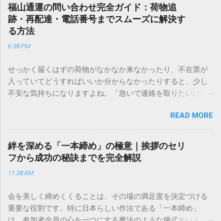
福山通運の問い合わせ完全ガイド：荷物追
跡・再配達・電話番号までスムーズに解決す
る方法
6:38 PM
せっかく届くはずの荷物がなかなか来なかったり、不在票が
入っていてどうすればいいか分からなかったりすると、少し
不安な気持ちになりますよね。「急いで連絡を取りたいけれ
ど、どこに電話すれば一番早いの？」「ネットで簡単に手続
READ MORE
きできる？」といった疑問を抱える方も多いはずです。 福山
通運は企業間物流のイメージが強いかもしれませんが、個人
向けの宅配サービスも非常に充実しています。大切なのは、
絆を深める「一本締め」の極意｜挨拶のセリ
目的に合わせた適切な連絡先を選ぶことです。この記事で
フから成功の秘訣までを完全解説
は、荷物の追跡確認から営業所への電話連絡、再配達の依頼
11:38 AM
手順まで、初めての方でも迷わずに解決できる方法を詳しく
解説します。 福山通運のサービスの特徴と強み 福山通運は日
会を美しく締めくくることは、その場の満足度を決定づける
本全国に広範なネットワークを持つ大手運送会社です。特に
重要な役割です。特に日本らしい作法である「一本締め」
重量物や大型の荷物、そして企業間の輸送において圧倒的な
は、参加者全員の心を一つにする魔法のような儀式といえる