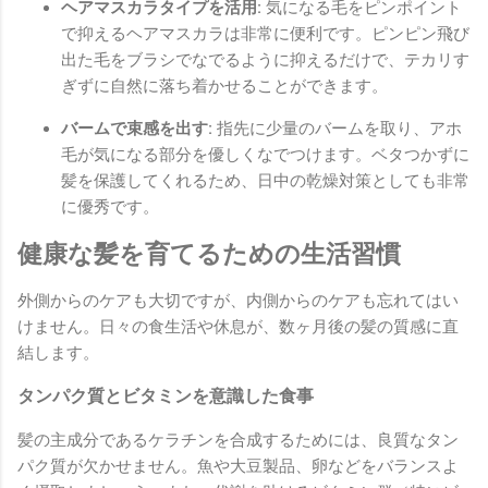
ヘアマスカラタイプを活用:
気になる毛をピンポイント
で抑えるヘアマスカラは非常に便利です。ピンピン飛び
出た毛をブラシでなでるように抑えるだけで、テカリす
ぎずに自然に落ち着かせることができます。
バームで束感を出す:
指先に少量のバームを取り、アホ
毛が気になる部分を優しくなでつけます。ベタつかずに
髪を保護してくれるため、日中の乾燥対策としても非常
に優秀です。
健康な髪を育てるための生活習慣
外側からのケアも大切ですが、内側からのケアも忘れてはい
けません。日々の食生活や休息が、数ヶ月後の髪の質感に直
結します。
タンパク質とビタミンを意識した食事
髪の主成分であるケラチンを合成するためには、良質なタン
パク質が欠かせません。魚や大豆製品、卵などをバランスよ