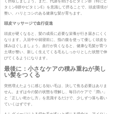
く摂取しましょう。また、代謝を助けるビタミン群（特にビ
タミンB群やビタミンE）を意識して摂ることで、頭皮環境が
整い、ハリとコシのある健康な髪が育ちます。
頭皮マッサージで血行促進
頭皮が硬くなると、髪の成長に必要な栄養が行き届きにくく
なります。入浴中や就寝前に、指の腹を使って優しく頭皮を
揉みほぐしましょう。血行が良くなると、健康な毛髪が育つ
土壌が整い、新しく生えてくる毛もしっかりとした状態で伸
びてくるようになります。
最後に：小さなケアの積み重ねが美し
い髪をつくる
突然増えたように感じる短い毛は、決して焦る必要はありま
せん。まずは今の髪の状態を理解し、毎日のケアで「潤い」
と「正しい乾かし方」を意識するだけで、少しずつ落ち着い
ていくはずです。
もしダメージによる切れ毛が多いと感じる場合は、アイロン