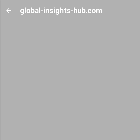
Skip to main content
global-insights-hub.com