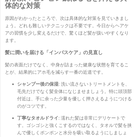
体的な対策
原因がわかったところで、次は具体的な対策を見ていきまし
ょう。どれも難しいテクニックは不要です。今日からヘアケ
アの習慣を少し変えるだけで、驚くほど髪が扱いやすくなり
ます。
髪に潤いを届ける「インバスケア」の見直し
髪の表面だけでなく、中身が詰まった健康な状態を育てるこ
とが、結果的にアホ毛を減らす一番の近道です。
シャンプー後の保湿:
洗い流さないトリートメントを、
毛先だけでなく髪全体になじませましょう。特に頭頂部
付近は、手に余った少量を優しく押さえるようにつける
のがコツです。
丁寧なタオルドライ:
濡れた髪は非常にデリケートで
す。ゴシゴシと強くこするのではなく、タオルで髪を挟
んで優しくポンポンと水分を吸い取るようにしましょ