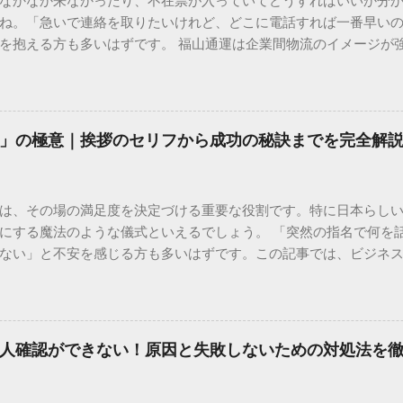
なかなか来なかったり、不在票が入っていてどうすればいいか分
ね。「急いで連絡を取りたいけれど、どこに電話すれば一番早い
を抱える方も多いはずです。 福山通運は企業間物流のイメージが
常に充実しています。大切なのは、目的に合わせた適切な連絡先
業所への電話連絡、再配達の依頼手順まで、初めての方でも迷わ
サービスの特徴と強み 福山通運は日本全国に広範なネットワークを
して企業間の輸送において圧倒的な実績を誇ります。 個人で利用
」の極意｜挨拶のセリフから成功の秘訣までを完全解
所ごとの対応が非常にきめ細かい」という特徴があります。地域
現場の状況に合わせた柔軟な相談がしやすいのがメリットです。
かを確認していきましょう。 1. 荷物の状況を今すぐ知りたい場合
は、その場の満足度を決定づける重要な役割です。特に日本らし
まずは「お荷物配達状況照会」を確認するのが最も効率的です。
にする魔法のような儀式といえるでしょう。 「突然の指名で何を
のかは、お手元の番号一つで判明します。 伝票番号（お問い合わせ番
ない」と不安を感じる方も多いはずです。この記事では、ビジネ
ている、数字の並びを確認してください。これが荷物の識別番号に
々と立ち振る舞えるための「一本締め」の作法を、基礎知識から
るか、中継地点を通過したか、最寄りの営業所に到着しているか、現
は？その本質と効果 一本締めは、単に手を叩いて終わらせる作業で
24時間いつでも自分のペースで確認できるため、電話がつながるのを
感謝を、全員の手拍子という形にして刻み込む伝統的な儀礼です。
の操作 : 専用の入力フォームに番号を記載するだけで、リアルタ
出 参加者全員が一斉に同じリズムを刻むことで、集団としての連帯
不在）」になっていれば、そのままスムーズに次の手続きへ移ることも
人確認ができない！原因と失敗しないための対処法を
いう合図が明確になるため、参加者は余韻を大切にしながら、すっ
トな方法 「ネットの状況が変わらない」「届け先や時間を変更し
葉だけでは伝えきれない「お疲れ様」「ありがとう」という想いを、