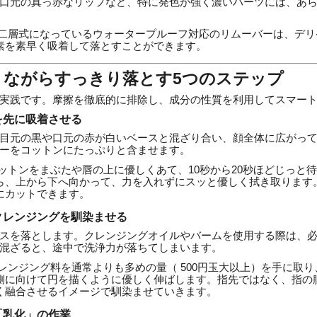
口元の真っ赤なリップなど、特に発色が強く濃いパーツには、あ
二層式になっているウォータープルーフ対応のリムーバーは、デリ
素を素早く吸着して落とすことができます。
りながらすっきり落とす5つのステップ
実践です。摩擦を徹底的に排除し、成分の性質を利用してスマー
を先に吸着させる
目元の黒や口元の赤が白いベースと混ざり合い、顔全体に広がっ
ーをコットンにたっぷりと含ませます。
ットンをまぶたや唇の上に優しくあて、10秒から20秒ほどじっと
ら、上から下へ向かって、力を入れずにスッと優しく拭き取ります
にカットできます。
クレンジングを馴染ませる
スを落とします。クレンジングオイルやバームを使用する際は、
混ざると、途中で洗浄力が落ちてしまいます。
レンジング料を通常よりも多めの量（ 500円玉大以上）を手に取
側に向けて円を描くように優しく伸ばします。指先ではなく、指の
く融合させるイメージで馴染ませていきます。
「乳化」の作業