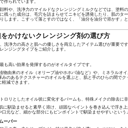
で作られています。
顔料や、洗浄力のマイルドなクレンジングミルクなどでは、塗料
に残った成分は、毛穴を詰まらせてニキビを誘発したり、肌のタ
りします。こすって落とすのではなく、「油分を油分で溶かす」
担をかけないクレンジング剤の選び方
、洗浄力の高さと肌への優しさを両立したアイテム選びが重要で
レンジングタイプをご紹介します。
最も高い効果を発揮するのがオイルタイプです。
植物由来のオイル（オリーブ油やホホバ油など）や、ミネラルオイ
厚みのあるテクスチャーのオイルを選ぶと、肌と手のひらの間でク
に軽減できます。
トロリとしたオイル状に変化するバームも、特殊メイクの除去に
肌に馴染ませると素早く溶け、頑固なペイントを巻き込んで浮き上
や口元など、細かな部分にもピンポイントで馴染ませやすいという
リムーバー