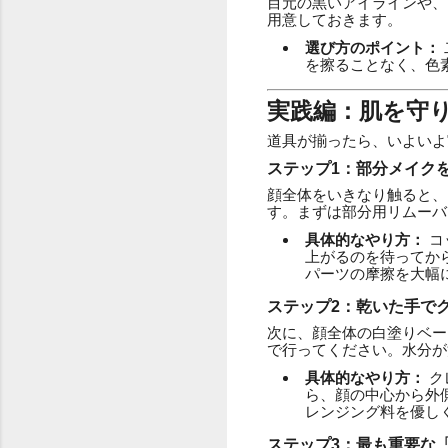
目元の黒いアイラインや、
用意しておきます。
選び方のポイント：
を擦ることなく、色
実践編：肌を守
道具が揃ったら、いよいよ
ステップ1：部分メイク
顔全体をいきなり触ると、
す。まずは部分用リムーバ
具体的なやり方：
コ
上がるのを待ってか
パーツの摩擦を大幅
ステップ2：乾いた手で
次に、顔全体の白塗りベー
で行ってください。水分が
具体的なやり方：
ク
ら、顔の中心から外
レンジング料を優し
ステップ3：最も重要な