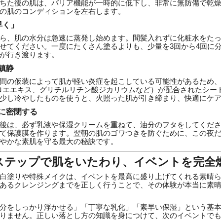
ちた後の肌は、バリア機能が一時的に低下し、非常に無防備で乾
の肌のコンディションを左右します。
早く」
ら、肌の水分は急速に蒸発し始めます。間髪入れずに化粧水をた
せてください。一度にたくさん塗るよりも、少量を3回から4回に
が行き渡ります。
中鎮静
間の仮装によって肌が軽い炎症を起こしている可能性があるため
アロエエキス、グリチルリチン酸ジカリウムなど）が配合されたシー
少し冷やしたものを使うと、火照った肌が引き締まり、快適にケ
全に密閉する
後は、必ず乳液や保湿クリームを重ねて、油分のフタをしてくだ
て保護膜を作ります。翌朝の肌のゴワつきを防ぐために、この夜
やかな素肌を守る最大の秘訣です。
ステップで肌をいたわり、イベントを完全
白塗りや特殊メイクは、イベントを最高に盛り上げてくれる素晴
あるクレンジングまでを正しく行うことで、その体験が本当に素
分をしっかり浮かせる」「丁寧な乳化」「素早い保湿」という基
りません。正しい落とし方の知識を身につけて、次のイベントで