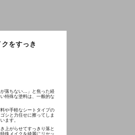
イクをすっき
クが落ちない…」と焦った経
ない特殊な塗料は、一般的な
顔料や手軽なシートタイプの
シゴシと力任せに擦ってしま
まいます。
浮き上がらせてすっきり落と
な特殊メイクを綺麗にリセッ