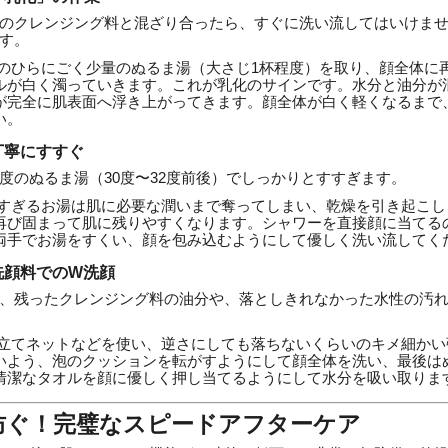
のクレンジング料と混ざり合ったら、すぐに洗い流してはいけま
す。
のひらにごく少量のぬるま湯（大さじ1杯程度）を取り、顔全体に
ルが白く濁っていきます。これが乳化のサインです。水分と油分が
が完全に肌表面へ浮き上がってきます。顔全体が白く軽くなるまで
い。
丁寧にすすぐ
度のぬるま湯（30度〜32度前後）でしっかりとすすぎます。
すぎるお湯は肌に必要な潤いまで奪ってしまい、乾燥を引き起こし
再び固まって肌に残りやすくなります。シャワーを直接顔に当てる
両手でお湯をすくい、顔を包み込むようにして優しく洗い流してく
洗顔料でのW洗顔
、残ったクレンジング料の油分や、落としきれなかった水性の汚
立てネットなどを使い、逆さにしても落ちないくらいのキメ細かい
いよう、泡のクッションを転がすようにして顔全体を洗い、最後は
清潔なタオルを顔に優しく押し当てるようにして水分を吸い取りま
防ぐ！完璧なスピードアフターケア