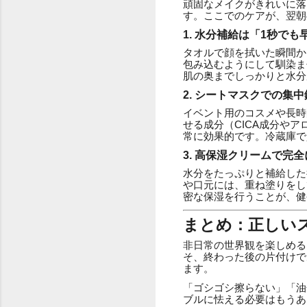
頑固なメイクがきれいに落
す。ここでのケアが、翌朝
1. 水分補給は「1秒でも
タオルで顔を拭いた瞬間か
包み込むようにして馴染ま
肌の奥までしっかりと水分
2. シートマスクでの集
イベント用のコスメや長時
せる成分（CICA成分や
常に効果的です。冷蔵庫で
3. 高保湿クリームで完
水分をたっぷりと補給した
や口元には、重ね塗りをし
密な保湿を行うことが、健
まとめ：正しい
非日常の世界観を楽しめる
そ、終わった後の片付けで
ます。
「ゴシゴシ擦らない」「油
ブルに怯える必要はもうあ