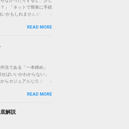
からなかったりすると、少し
の？」「ネットで簡単に手続
強いかもしれませんが、個
を選ぶことです。この記事で
READ MORE
ずに解決できる方法を詳しく
持つ大手運送会社です。特
する場合、他の宅配業者と
説
に密着した各拠点が配送をコ
まずは、今抱えている悩みが
（配送状況の確認） 問い合
い作法である「一本締め」
現在の荷物がいったいどこに
話せばいいかわからない」
号）を準備する : 送り状
スからカジュアルな集まりま
なります。 確認できる内
具体的なセリフ例まで丁寧に
在配達中かといった詳細なス
READ MORE
はありません。その時間、
待つ必要がありません。 ス
 一本締めがもたらすポジ
イムの状況が表示されます。
感が生まれます。 心地よい
可能です。 2. 電話で
徹底解説
きりと解散することができ
たい」「至急伝達事項があ
拍手の音に込めることがで