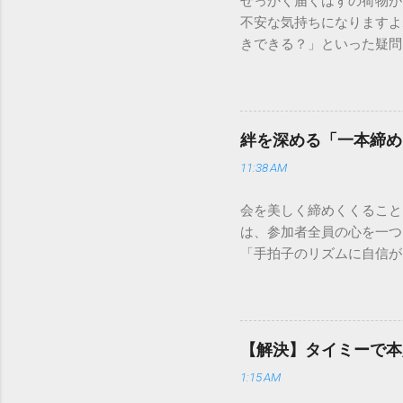
せっかく届くはずの荷物が
不安な気持ちになりますよ
きできる？」といった疑問
人向けの宅配サービスも非
は、荷物の追跡確認から営
解説します。 福山通運の
に重量物や大型の荷物、そ
絆を深める「一本締め
少し異なる点として「営業
11:38 AM
ントロールしているため、
どのサービスで解決できる
会を美しく締めくくること
わせの電話をかける前に、
は、参加者全員の心を一つ
あるのか、いつ届く予定な
「手拍子のリズムに自信が
（伝票）の控えに記載され
で、どのような場面でも堂
容 : 集荷が完了してい
解説します。 一本締めと
テータス。 メリット : 
その場所で共有した喜びや
マートフォンやパソコンで
ティブな効果 一体感の創
もしステータスが「持戻（
【解決】タイミーで本
終幕 「ここで終わり」と
直接問い合わせる際のベス
1:15 AM
ます。 感謝の視覚化 言
る」といった場合は、直...