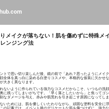
Skip to main content
-hub.com
塗りメイクが落ちない！肌を傷めずに特殊メ
クレンジング法
ントで思い切り楽しんだ後、鏡の前で「あれ？思ったようにメイ
顔全体を真っ白に染める白塗りコスメや、本格的な仮装に欠かせ
が大きく異なります。
れないように作られている強力なコスメだからこそ、いつもの洗
奥に残ってしまいがちです。「早く落としたいから」と焦ってゴ
刻なダメージを与え、赤みや肌荒れを引き起こす原因になってし
ないためには、肌を優しくいたわりながら、頑固な塗料を安全に
この記事では、イベント後のデリケートな肌を傷つけずに、強力