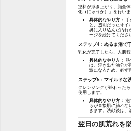
塗料が浮き上がり、顔全体
化（にゅうか）」を行いま
具体的なやり方：
手
と、透明だったオイ
奥に入り込んだ汚れ
ージを続けてくださ
ステップ4：ぬるま湯で
乳化が完了したら、人肌程
具体的なやり方：
熱
は、浮き出た油分が
激になるため、必ず
ステップ5：マイルドな
クレンジングが終わったら
使用します。
具体的なやり方：
泡
らが直接肌に触れな
ぎます。洗顔後は、
翌日の肌荒れを