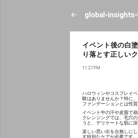
global-insights
イベント後の白
り落とす正しい
11:27 PM
ハロウィンやコスプレイベ
験はありませんか？特に、
ファンデーションとは性質
イベント中の汗や皮脂で崩
クレンジングでは、毛穴の
うと、デリケートな肌に深
楽しい思い出を台無しにし
す特別なケアが必要です。