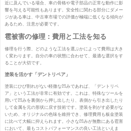
近に及んでいる場合、車の骨格や電子部品の正常な動作に影
響を与える可能性もあります。安全性に関わる部分にダメー
ジがある車は、中古車市場での評価が極端に低くなる傾向が
あるため、注意が必要です。
雹被害の修理：費用と工法を知る
修理を行う際、どのような工法を選ぶかによって費用は大き
く変わります。自分の車の状態に合わせて、最適な選択をす
ることが大切です。
塗装を活かす「デントリペア」
塗装にひび割れがない軽微な凹みであれば、「デントリペ
ア」という工法が非常に有効です。これは、特殊なツールを
用いて凹みを裏側から押し出したり、表側から引き出したり
して金属を元の形状に戻す技術です。塗装を剥がす必要がな
いため、オリジナルの色味を維持でき、修理費用も板金塗装
に比べて大幅に抑えられます。小さな凹みが無数にある雹害
において、最もコストパフォーマンスの良い工法といえま