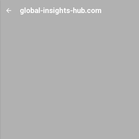
Skip to main content
global-insights-hub.com