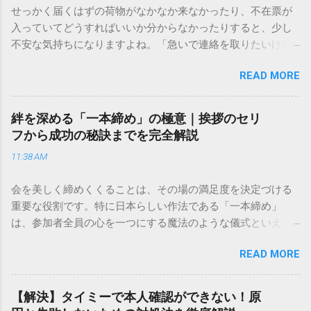
せっかく届くはずの荷物がなかなか来なかったり、不在票が
入っていてどうすればいいか分からなかったりすると、少し
不安な気持ちになりますよね。「急いで連絡を取りたいけれ
ど、どこに電話すれば一番早いの？」「ネットで簡単に手続
READ MORE
きできる？」といった疑問を抱える方も多いはずです。 福山
通運は企業間物流のイメージが強いかもしれませんが、個人
向けの宅配サービスも非常に充実しています。大切なのは、
絆を深める「一本締め」の極意｜挨拶のセリ
目的に合わせた適切な連絡先を選ぶことです。この記事で
フから成功の秘訣までを完全解説
は、荷物の追跡確認から営業所への電話連絡、再配達の依頼
11:38 AM
手順まで、初めての方でも迷わずに解決できる方法を詳しく
解説します。 福山通運のサービスの特徴と強み 福山通運は日
会を美しく締めくくることは、その場の満足度を決定づける
本全国に広範なネットワークを持つ大手運送会社です。特に
重要な役割です。特に日本らしい作法である「一本締め」
重量物や大型の荷物、そして企業間の輸送において圧倒的な
は、参加者全員の心を一つにする魔法のような儀式といえる
実績を誇ります。 個人で利用する場合、他の宅配業者と少し
でしょう。 「突然の指名で何を話せばいいかわからない」
異なる点として「営業所ごとの対応が非常にきめ細かい」と
READ MORE
「手拍子のリズムに自信がない」と不安を感じる方も多いは
いう特徴があります。地域に密着した各拠点が配送をコント
ずです。この記事では、ビジネスからカジュアルな集まりま
ロールしているため、現場の状況に合わせた柔軟な相談がし
で、どのような場面でも堂々と立ち振る舞えるための「一本
やすいのがメリットです。まずは、今抱えている悩みがどの
【解決】タイミーで本人確認ができない！原
締め」の作法を、基礎知識から具体的なセリフ例まで丁寧に