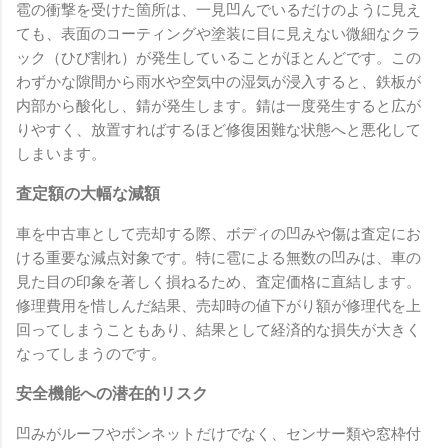
雹の衝撃を受けた箇所は、一見凹んでいるだけのように見え
ても、表面のコーティングや塗装に目に見えない微細なクラ
ック（ひび割れ）が発生していることがほとんどです。この
わずかな隙間から雨水や空気中の湿気が浸入すると、鉄板が
内部から酸化し、錆が発生します。錆は一度発生すると広が
りやすく、放置すればするほど修復困難な状態へと悪化して
しまいます。
査定額の大幅な減額
車を中古車として売却する際、ボディの凹みや傷は査定にお
ける重要な減点対象です。特に雹による無数の凹みは、車の
見た目の印象を著しく損ねるため、査定価格に直結します。
修理費用を惜しんだ結果、売却時の値下がり額が修理代を上
回ってしまうこともあり、結果として経済的な損失が大きく
なってしまうのです。
安全機能への潜在的リスク
凹みがルーフやボンネットだけでなく、センサー類や窓枠付