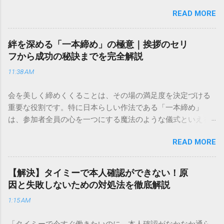
ど、どこに電話すれば一番早いの？」「ネットで簡単に手続
READ MORE
きできる？」といった疑問を抱える方も多いはずです。 福山
通運は企業間物流のイメージが強いかもしれませんが、個人
向けの宅配サービスも非常に充実しています。大切なのは、
絆を深める「一本締め」の極意｜挨拶のセリ
目的に合わせた適切な連絡先を選ぶことです。この記事で
フから成功の秘訣までを完全解説
は、荷物の追跡確認から営業所への電話連絡、再配達の依頼
11:38 AM
手順まで、初めての方でも迷わずに解決できる方法を詳しく
解説します。 福山通運のサービスの特徴と強み 福山通運は日
会を美しく締めくくることは、その場の満足度を決定づける
本全国に広範なネットワークを持つ大手運送会社です。特に
重要な役割です。特に日本らしい作法である「一本締め」
重量物や大型の荷物、そして企業間の輸送において圧倒的な
は、参加者全員の心を一つにする魔法のような儀式といえる
実績を誇ります。 個人で利用する場合、他の宅配業者と少し
でしょう。 「突然の指名で何を話せばいいかわからない」
異なる点として「営業所ごとの対応が非常にきめ細かい」と
READ MORE
「手拍子のリズムに自信がない」と不安を感じる方も多いは
いう特徴があります。地域に密着した各拠点が配送をコント
ずです。この記事では、ビジネスからカジュアルな集まりま
ロールしているため、現場の状況に合わせた柔軟な相談がし
で、どのような場面でも堂々と立ち振る舞えるための「一本
やすいのがメリットです。まずは、今抱えている悩みがどの
【解決】タイミーで本人確認ができない！原
締め」の作法を、基礎知識から具体的なセリフ例まで丁寧に
サービスで解決できるかを確認していきましょう。 1. 荷物の
因と失敗しないための対処法を徹底解説
解説します。 一本締めとは？その本質と効果 一本締めは、単
状況を今すぐ知りたい場合（配送状況の確認） 問い合わせの
1:15 AM
に手を叩いて終わらせる作業ではありません。その時間、そ
電話をかける前に、まずは「お荷物配達状況照会」を確認す
の場所で共有した喜びや感謝を、全員の手拍子という形にし
るのが最も効率的です。現在の荷物がいったいどこにあるの