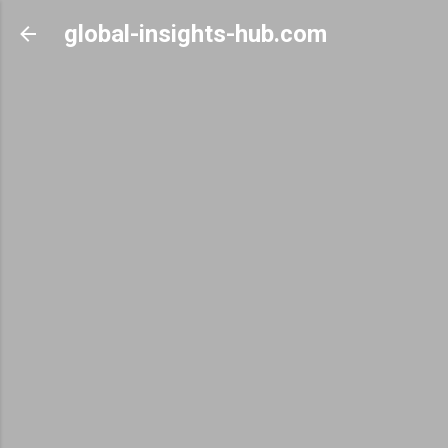
Skip to main content
global-insights-hub.com