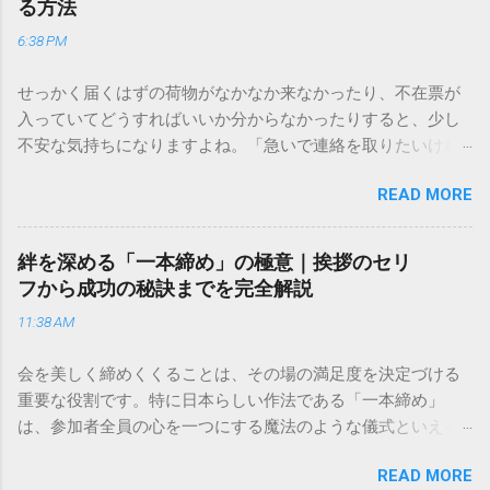
る方法
6:38 PM
せっかく届くはずの荷物がなかなか来なかったり、不在票が
入っていてどうすればいいか分からなかったりすると、少し
不安な気持ちになりますよね。「急いで連絡を取りたいけれ
ど、どこに電話すれば一番早いの？」「ネットで簡単に手続
READ MORE
きできる？」といった疑問を抱える方も多いはずです。 福山
通運は企業間物流のイメージが強いかもしれませんが、個人
向けの宅配サービスも非常に充実しています。大切なのは、
絆を深める「一本締め」の極意｜挨拶のセリ
目的に合わせた適切な連絡先を選ぶことです。この記事で
フから成功の秘訣までを完全解説
は、荷物の追跡確認から営業所への電話連絡、再配達の依頼
11:38 AM
手順まで、初めての方でも迷わずに解決できる方法を詳しく
解説します。 福山通運のサービスの特徴と強み 福山通運は日
会を美しく締めくくることは、その場の満足度を決定づける
本全国に広範なネットワークを持つ大手運送会社です。特に
重要な役割です。特に日本らしい作法である「一本締め」
重量物や大型の荷物、そして企業間の輸送において圧倒的な
は、参加者全員の心を一つにする魔法のような儀式といえる
実績を誇ります。 個人で利用する場合、他の宅配業者と少し
でしょう。 「突然の指名で何を話せばいいかわからない」
異なる点として「営業所ごとの対応が非常にきめ細かい」と
READ MORE
「手拍子のリズムに自信がない」と不安を感じる方も多いは
いう特徴があります。地域に密着した各拠点が配送をコント