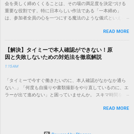
会を美しく締めくくることは、その場の満足度を決定づける
本全国に広範なネットワークを持つ大手運送会社です。特に
重要な役割です。特に日本らしい作法である「一本締め」
重量物や大型の荷物、そして企業間の輸送において圧倒的な
は、参加者全員の心を一つにする魔法のような儀式といえる
実績を誇ります。 個人で利用する場合、他の宅配業者と少し
でしょう。 「突然の指名で何を話せばいいかわからない」
異なる点として「営業所ごとの対応が非常にきめ細かい」と
READ MORE
「手拍子のリズムに自信がない」と不安を感じる方も多いは
いう特徴があります。地域に密着した各拠点が配送をコント
ずです。この記事では、ビジネスからカジュアルな集まりま
ロールしているため、現場の状況に合わせた柔軟な相談がし
で、どのような場面でも堂々と立ち振る舞えるための「一本
やすいのがメリットです。まずは、今抱えている悩みがどの
【解決】タイミーで本人確認ができない！原
締め」の作法を、基礎知識から具体的なセリフ例まで丁寧に
サービスで解決できるかを確認していきましょう。 1. 荷物の
因と失敗しないための対処法を徹底解説
解説します。 一本締めとは？その本質と効果 一本締めは、単
状況を今すぐ知りたい場合（配送状況の確認） 問い合わせの
1:15 AM
に手を叩いて終わらせる作業ではありません。その時間、そ
電話をかける前に、まずは「お荷物配達状況照会」を確認す
の場所で共有した喜びや感謝を、全員の手拍子という形にし
るのが最も効率的です。現在の荷物がいったいどこにあるの
「タイミーで今すぐ働きたいのに、本人確認がなかなか通ら
て刻み込む伝統的な儀礼です。 一本締めがもたらすポジティ
か、いつ届く予定なのかは、お手元の番号一つで判明しま
ない…」「何度も自撮りや書類撮影をやり直しているのに、エ
ブな効果 一体感の創出 参加者全員が一斉に同じリズムを刻む
す。 伝票番号（お問い合わせ番号）を準備する : 送り状（伝
ラーが出て進めない」と困っていませんか。 スキマ時間を有
ことで、集団としての連帯感が生まれます。 心地よい終幕
票）の控えに記載されている、数字の並びを確認してくださ
効活用してサクッと稼げる「Timee（タイミー）」は、現代の
「ここで終わり」という合図が明確になるため、参加者は余
い。これが荷物の識別番号になります。 確認できる内容 : 集
READ MORE
賢い働き方に欠かせないツールです。しかし、その最初の壁
韻を大切にしながら、すっきりと解散することができます。
荷が完了しているか、中継地点を通過したか、最寄りの営業
となるのが「本人確認（eKYC）」の手続き。ここでつまずい
感謝の視覚化 言葉だけでは伝えきれない「お疲れ様」「あり
所に到着しているか、現在配達中かといった詳細なステータ
てしまうと、魅力的な求人を目の前にして応募すらできない
がとう」という想いを、拍手の音に込めることができます。
ス。 メリット : 24時間いつでも自分のペースで確認できるた
という、もったいない状況になってしまいます。 実は、タイ
「一本締め」と「一丁締め」の違い 一般的に「パン！パン！