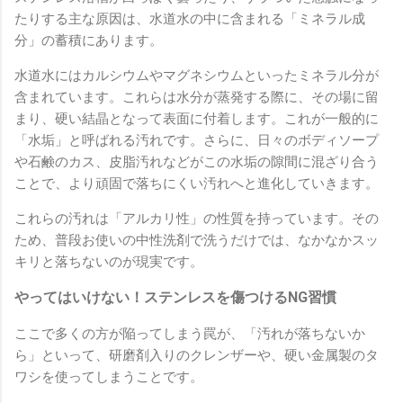
たりする主な原因は、水道水の中に含まれる「ミネラル成
分」の蓄積にあります。
水道水にはカルシウムやマグネシウムといったミネラル分が
含まれています。これらは水分が蒸発する際に、その場に留
まり、硬い結晶となって表面に付着します。これが一般的に
「水垢」と呼ばれる汚れです。さらに、日々のボディソープ
や石鹸のカス、皮脂汚れなどがこの水垢の隙間に混ざり合う
ことで、より頑固で落ちにくい汚れへと進化していきます。
これらの汚れは「アルカリ性」の性質を持っています。その
ため、普段お使いの中性洗剤で洗うだけでは、なかなかスッ
キリと落ちないのが現実です。
やってはいけない！ステンレスを傷つけるNG習慣
ここで多くの方が陥ってしまう罠が、「汚れが落ちないか
ら」といって、研磨剤入りのクレンザーや、硬い金属製のタ
ワシを使ってしまうことです。