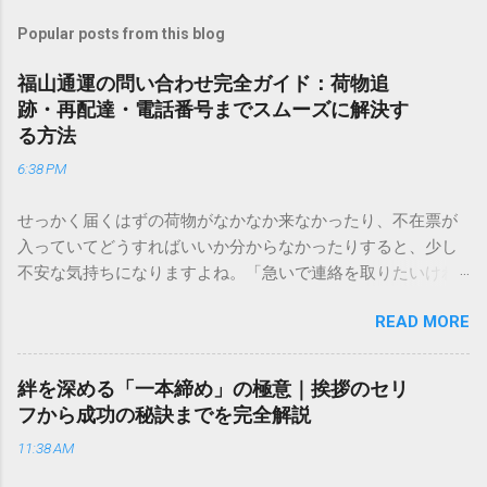
Popular posts from this blog
福山通運の問い合わせ完全ガイド：荷物追
跡・再配達・電話番号までスムーズに解決す
る方法
6:38 PM
せっかく届くはずの荷物がなかなか来なかったり、不在票が
入っていてどうすればいいか分からなかったりすると、少し
不安な気持ちになりますよね。「急いで連絡を取りたいけれ
ど、どこに電話すれば一番早いの？」「ネットで簡単に手続
READ MORE
きできる？」といった疑問を抱える方も多いはずです。 福山
通運は企業間物流のイメージが強いかもしれませんが、個人
向けの宅配サービスも非常に充実しています。大切なのは、
絆を深める「一本締め」の極意｜挨拶のセリ
目的に合わせた適切な連絡先を選ぶことです。この記事で
フから成功の秘訣までを完全解説
は、荷物の追跡確認から営業所への電話連絡、再配達の依頼
11:38 AM
手順まで、初めての方でも迷わずに解決できる方法を詳しく
解説します。 福山通運のサービスの特徴と強み 福山通運は日