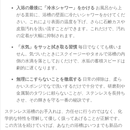
入浴の最後に「冷水シャワー」をかける
お風呂から上
がる直前に、浴槽の壁面に冷たいシャワーをかけてくだ
さい。これにより表面の温度を下げ、さらに石鹸カスや
皮脂汚れを洗い流すことができます。これだけで、汚れ
の定着が大幅に抑制されます。
「水気」をサッと拭き取る習慣
毎日でなくても構いま
せん。気づいたときにスクイージーやタオルで浴槽の内
側の水滴を落としておくだけで、水垢の蓄積スピードは
劇的に遅くなります。
無理にこすらないことを徹底する
日常の掃除は、柔ら
かいスポンジでなで洗いするだけで十分です。研磨剤や
金属製のタワシに頼らないことが、ステンレスを長持ち
させ、その輝きを守る一番の秘訣です。
ステンレス浴槽のお手入れは、力任せに行うのではなく、化
学的な特性を理解して優しく扱ってあげることが正解です。
この方法を続けていけば、あなたの浴槽はいつまでも新品の