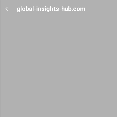
Skip to main content
global-insights-hub.com