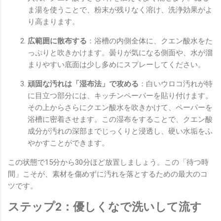
ま湯を使うことで、粉末が残りなく溶け、洗浄効果がよ
り高まります。
広範囲に散布する
：浴槽の内側全体に、クエン酸水をた
っぷりと吹きかけます。曇りが気になる側面や、水が溜
まりやすい底面は少し多めにスプレーしてください。
頑固な汚れは「湿布法」で攻める
：白いウロコ汚れが特
に目立つ部分には、キッチンペーパーを貼り付けます。
その上からさらにクエン酸水を吹きかけて、ペーパーを
浴槽に密着させます。この湿布をすることで、クエン酸
成分が汚れの深部までじっくりと浸透し、硬い水垢をふ
やかすことができます。
この状態で15分から30分ほど放置しましょう。この「待つ時
間」こそが、素材を傷めずに汚れを落とするための最大のコ
ツです。
ステップ2：優しくなで洗いして流す