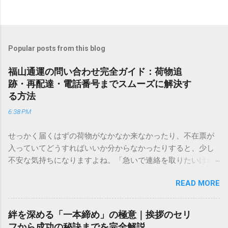
Popular posts from this blog
福山通運の問い合わせ完全ガイド：荷物追
跡・再配達・電話番号までスムーズに解決す
る方法
6:38 PM
せっかく届くはずの荷物がなかなか来なかったり、不在票が
入っていてどうすればいいか分からなかったりすると、少し
不安な気持ちになりますよね。「急いで連絡を取りたいけれ
ど、どこに電話すれば一番早いの？」「ネットで簡単に手続
READ MORE
きできる？」といった疑問を抱える方も多いはずです。 福山
通運は企業間物流のイメージが強いかもしれませんが、個人
向けの宅配サービスも非常に充実しています。大切なのは、
絆を深める「一本締め」の極意｜挨拶のセリ
目的に合わせた適切な連絡先を選ぶことです。この記事で
フから成功の秘訣までを完全解説