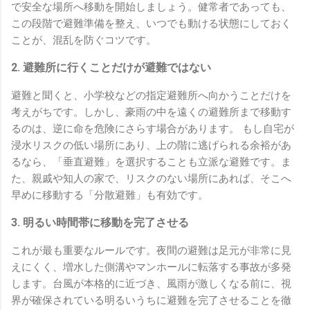
で安全な場所へ移動を開始しましょう。健常者であっても、
この段階で避難準備を整え、いつでも動ける状態にしておく
ことが、混乱を防ぐコツです。
2. 避難所に行くことだけが避難ではない
避難と聞くと、小学校などの指定避難所へ向かうことだけを
考えがちです。しかし、豪雨の中を遠くの避難所まで移動す
るのは、逆に命を危険にさらす場合があります。 もし自宅が
浸水リスクの低い場所にあり、上の階に逃げられる余裕があ
るなら、「垂直避難」を選択することも立派な避難です。ま
た、親戚や知人の家で、リスクのない場所にあれば、そこへ
早めに移動する「分散避難」も有効です。
3. 明るい時間帯に移動を完了させる
これが最も重要なルールです。夜間の避難は足元が非常に見
えにくく、増水した側溝やマンホールに転落する事故が多発
します。台風が本格的に近づき、風雨が激しくなる前に、視
界が確保されている明るいうちに避難を完了させることを徹