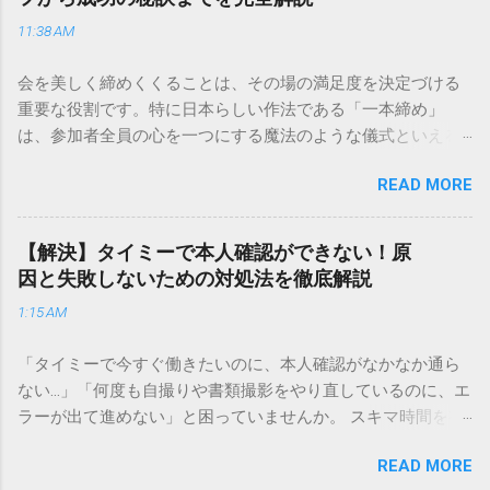
は、荷物の追跡確認から営業所への電話連絡、再配達の依頼
11:38 AM
手順まで、初めての方でも迷わずに解決できる方法を詳しく
解説します。 福山通運のサービスの特徴と強み 福山通運は日
会を美しく締めくくることは、その場の満足度を決定づける
本全国に広範なネットワークを持つ大手運送会社です。特に
重要な役割です。特に日本らしい作法である「一本締め」
重量物や大型の荷物、そして企業間の輸送において圧倒的な
は、参加者全員の心を一つにする魔法のような儀式といえる
実績を誇ります。 個人で利用する場合、他の宅配業者と少し
でしょう。 「突然の指名で何を話せばいいかわからない」
異なる点として「営業所ごとの対応が非常にきめ細かい」と
READ MORE
「手拍子のリズムに自信がない」と不安を感じる方も多いは
いう特徴があります。地域に密着した各拠点が配送をコント
ずです。この記事では、ビジネスからカジュアルな集まりま
ロールしているため、現場の状況に合わせた柔軟な相談がし
で、どのような場面でも堂々と立ち振る舞えるための「一本
やすいのがメリットです。まずは、今抱えている悩みがどの
【解決】タイミーで本人確認ができない！原
締め」の作法を、基礎知識から具体的なセリフ例まで丁寧に
サービスで解決できるかを確認していきましょう。 1. 荷物の
因と失敗しないための対処法を徹底解説
解説します。 一本締めとは？その本質と効果 一本締めは、単
状況を今すぐ知りたい場合（配送状況の確認） 問い合わせの
1:15 AM
に手を叩いて終わらせる作業ではありません。その時間、そ
電話をかける前に、まずは「お荷物配達状況照会」を確認す
の場所で共有した喜びや感謝を、全員の手拍子という形にし
るのが最も効率的です。現在の荷物がいったいどこにあるの
「タイミーで今すぐ働きたいのに、本人確認がなかなか通ら
て刻み込む伝統的な儀礼です。 一本締めがもたらすポジティ
か、いつ届く予定なのかは、お手元の番号一つで判明しま
ない…」「何度も自撮りや書類撮影をやり直しているのに、エ
ブな効果 一体感の創出 参加者全員が一斉に同じリズムを刻む
す。 伝票番号（お問い合わせ番号）を準備する : 送り状（伝
ラーが出て進めない」と困っていませんか。 スキマ時間を有
ことで、集団としての連帯感が生まれます。 心地よい終幕
票）の控えに記載されている、数字の並びを確認してくださ
効活用してサクッと稼げる「Timee（タイミー）」は、現代の
「ここで終わり」という合図が明確になるため、参加者は余
い。これが荷物の識別番号になります。 確認できる内容 : 集
READ MORE
賢い働き方に欠かせないツールです。しかし、その最初の壁
韻を大切にしながら、すっきりと解散することができます。
荷が完了しているか、中継地点を通過したか、最寄りの営業