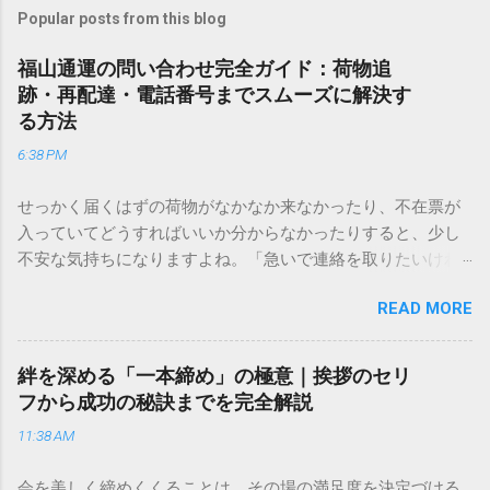
Popular posts from this blog
福山通運の問い合わせ完全ガイド：荷物追
跡・再配達・電話番号までスムーズに解決す
る方法
6:38 PM
せっかく届くはずの荷物がなかなか来なかったり、不在票が
入っていてどうすればいいか分からなかったりすると、少し
不安な気持ちになりますよね。「急いで連絡を取りたいけれ
ど、どこに電話すれば一番早いの？」「ネットで簡単に手続
READ MORE
きできる？」といった疑問を抱える方も多いはずです。 福山
通運は企業間物流のイメージが強いかもしれませんが、個人
向けの宅配サービスも非常に充実しています。大切なのは、
絆を深める「一本締め」の極意｜挨拶のセリ
目的に合わせた適切な連絡先を選ぶことです。この記事で
フから成功の秘訣までを完全解説
は、荷物の追跡確認から営業所への電話連絡、再配達の依頼
11:38 AM
手順まで、初めての方でも迷わずに解決できる方法を詳しく
解説します。 福山通運のサービスの特徴と強み 福山通運は日
会を美しく締めくくることは、その場の満足度を決定づける