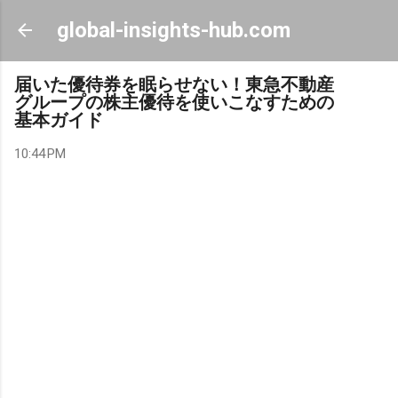
Skip to main content
global-insights-hub.com
届いた優待券を眠らせない！東急不動産
グループの株主優待を使いこなすための
基本ガイド
10:44 PM