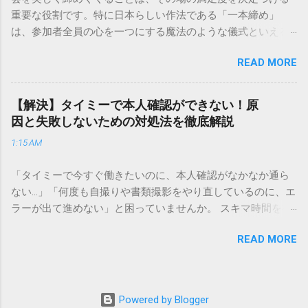
本全国に広範なネットワークを持つ大手運送会社です。特に
重要な役割です。特に日本らしい作法である「一本締め」
重量物や大型の荷物、そして企業間の輸送において圧倒的な
は、参加者全員の心を一つにする魔法のような儀式といえる
実績を誇ります。 個人で利用する場合、他の宅配業者と少し
でしょう。 「突然の指名で何を話せばいいかわからない」
異なる点として「営業所ごとの対応が非常にきめ細かい」と
READ MORE
「手拍子のリズムに自信がない」と不安を感じる方も多いは
いう特徴があります。地域に密着した各拠点が配送をコント
ずです。この記事では、ビジネスからカジュアルな集まりま
ロールしているため、現場の状況に合わせた柔軟な相談がし
で、どのような場面でも堂々と立ち振る舞えるための「一本
やすいのがメリットです。まずは、今抱えている悩みがどの
【解決】タイミーで本人確認ができない！原
締め」の作法を、基礎知識から具体的なセリフ例まで丁寧に
サービスで解決できるかを確認していきましょう。 1. 荷物の
因と失敗しないための対処法を徹底解説
解説します。 一本締めとは？その本質と効果 一本締めは、単
状況を今すぐ知りたい場合（配送状況の確認） 問い合わせの
1:15 AM
に手を叩いて終わらせる作業ではありません。その時間、そ
電話をかける前に、まずは「お荷物配達状況照会」を確認す
の場所で共有した喜びや感謝を、全員の手拍子という形にし
るのが最も効率的です。現在の荷物がいったいどこにあるの
「タイミーで今すぐ働きたいのに、本人確認がなかなか通ら
て刻み込む伝統的な儀礼です。 一本締めがもたらすポジティ
か、いつ届く予定なのかは、お手元の番号一つで判明しま
ない…」「何度も自撮りや書類撮影をやり直しているのに、エ
ブな効果 一体感の創出 参加者全員が一斉に同じリズムを刻む
す。 伝票番号（お問い合わせ番号）を準備する : 送り状（伝
ラーが出て進めない」と困っていませんか。 スキマ時間を有
ことで、集団としての連帯感が生まれます。 心地よい終幕
票）の控えに記載されている、数字の並びを確認してくださ
効活用してサクッと稼げる「Timee（タイミー）」は、現代の
「ここで終わり」という合図が明確になるため、参加者は余
い。これが荷物の識別番号になります。 確認できる内容 : 集
READ MORE
賢い働き方に欠かせないツールです。しかし、その最初の壁
韻を大切にしながら、すっきりと解散することができます。
荷が完了しているか、中継地点を通過したか、最寄りの営業
となるのが「本人確認（eKYC）」の手続き。ここでつまずい
感謝の視覚化 言葉だけでは伝えきれない「お疲れ様」「あり
所に到着しているか、現在配達中かといった詳細なステータ
てしまうと、魅力的な求人を目の前にして応募すらできない
がとう」という想いを、拍手の音に込めることができます。
ス。 メリット : 24時間いつでも自分のペースで確認できるた
という、もったいない状況になってしまいます。 実は、タイ
「一本締め」と「一丁締め」の違い 一般的に「パン！パン！
Powered by Blogger
め、電話がつながるのを待つ必要がありません。 スマートフ
ミーの本人確認で失敗する原因の多くは、非常にシンプル