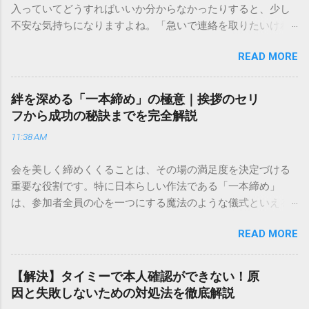
入っていてどうすればいいか分からなかったりすると、少し
不安な気持ちになりますよね。「急いで連絡を取りたいけれ
ど、どこに電話すれば一番早いの？」「ネットで簡単に手続
READ MORE
きできる？」といった疑問を抱える方も多いはずです。 福山
通運は企業間物流のイメージが強いかもしれませんが、個人
向けの宅配サービスも非常に充実しています。大切なのは、
絆を深める「一本締め」の極意｜挨拶のセリ
目的に合わせた適切な連絡先を選ぶことです。この記事で
フから成功の秘訣までを完全解説
は、荷物の追跡確認から営業所への電話連絡、再配達の依頼
11:38 AM
手順まで、初めての方でも迷わずに解決できる方法を詳しく
解説します。 福山通運のサービスの特徴と強み 福山通運は日
会を美しく締めくくることは、その場の満足度を決定づける
本全国に広範なネットワークを持つ大手運送会社です。特に
重要な役割です。特に日本らしい作法である「一本締め」
重量物や大型の荷物、そして企業間の輸送において圧倒的な
は、参加者全員の心を一つにする魔法のような儀式といえる
実績を誇ります。 個人で利用する場合、他の宅配業者と少し
でしょう。 「突然の指名で何を話せばいいかわからない」
異なる点として「営業所ごとの対応が非常にきめ細かい」と
READ MORE
「手拍子のリズムに自信がない」と不安を感じる方も多いは
いう特徴があります。地域に密着した各拠点が配送をコント
ずです。この記事では、ビジネスからカジュアルな集まりま
ロールしているため、現場の状況に合わせた柔軟な相談がし
で、どのような場面でも堂々と立ち振る舞えるための「一本
やすいのがメリットです。まずは、今抱えている悩みがどの
【解決】タイミーで本人確認ができない！原
締め」の作法を、基礎知識から具体的なセリフ例まで丁寧に
サービスで解決できるかを確認していきましょう。 1. 荷物の
因と失敗しないための対処法を徹底解説
解説します。 一本締めとは？その本質と効果 一本締めは、単
状況を今すぐ知りたい場合（配送状況の確認） 問い合わせの