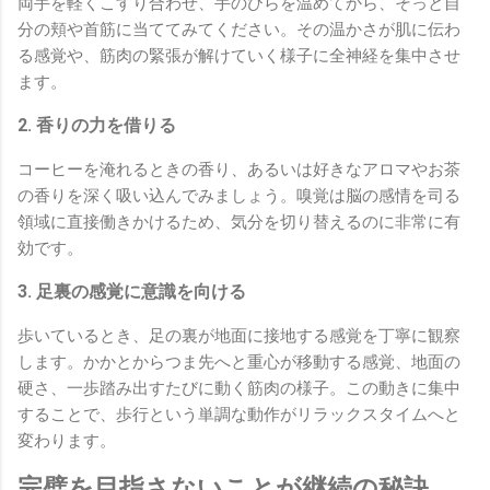
両手を軽くこすり合わせ、手のひらを温めてから、そっと自
分の頬や首筋に当ててみてください。その温かさが肌に伝わ
る感覚や、筋肉の緊張が解けていく様子に全神経を集中させ
ます。
2. 香りの力を借りる
コーヒーを淹れるときの香り、あるいは好きなアロマやお茶
の香りを深く吸い込んでみましょう。嗅覚は脳の感情を司る
領域に直接働きかけるため、気分を切り替えるのに非常に有
効です。
3. 足裏の感覚に意識を向ける
歩いているとき、足の裏が地面に接地する感覚を丁寧に観察
します。かかとからつま先へと重心が移動する感覚、地面の
硬さ、一歩踏み出すたびに動く筋肉の様子。この動きに集中
することで、歩行という単調な動作がリラックスタイムへと
変わります。
完璧を目指さないことが継続の秘訣