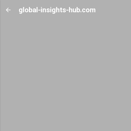
Skip to main content
global-insights-hub.com