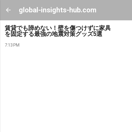
Skip to main content
global-insights-hub.com
賃貸でも諦めない！壁を傷つけずに家具
を固定する最強の地震対策グッズ5選
7:13 PM