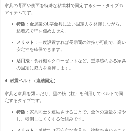
家具の背面や側面を特殊な粘着材で固定するシートタイプの
アイテムです。
特徴
：金属製のL字金具に近い固定力を発揮しながら、
粘着式で壁を傷めません。
メリット
：一度設置すれば長期間の維持が可能で、高い
安定性を確保できます。
活用法
：食器棚やクローゼットなど、重厚感のある家具
の固定に威力を発揮します。
4. 耐震ベルト（連結固定）
家具と家具を繋いだり、壁の桟（柱）を利用してベルトで固
定するタイプです。
特徴
：家具同士を連結させることで、全体の重量を増や
し、転倒しにくくする仕組みです。
メリット
：単体では不安定な家具も、複数を束ねること