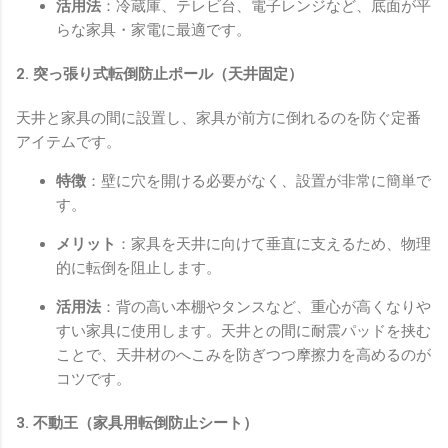
活用法
：冷蔵庫、テレビ台、電子レンジなど、底面が平
らな家具・家電に最適です。
2. 突っ張り式転倒防止ポール（天井固定）
天井と家具の間に設置し、家具が前方に倒れるのを防ぐ定番
アイテムです。
特徴
：壁に穴を開ける必要がなく、設置が非常に簡単で
す。
メリット
：家具を天井に向けて垂直に支えるため、物理
的に転倒を阻止します。
活用法
：背の高い本棚やタンスなど、重心が高くなりや
すい家具に使用します。天井との間に耐震パッドを挟む
ことで、天井材のへこみを防ぎつつ摩擦力を高めるのが
コツです。
3. 不動王（家具用転倒防止シート）