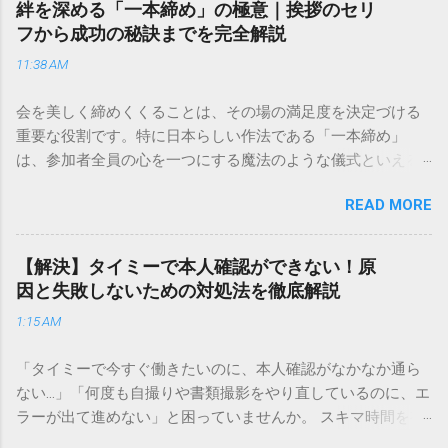
絆を深める「一本締め」の極意｜挨拶のセリ
目的に合わせた適切な連絡先を選ぶことです。この記事で
フから成功の秘訣までを完全解説
は、荷物の追跡確認から営業所への電話連絡、再配達の依頼
11:38 AM
手順まで、初めての方でも迷わずに解決できる方法を詳しく
解説します。 福山通運のサービスの特徴と強み 福山通運は日
会を美しく締めくくることは、その場の満足度を決定づける
本全国に広範なネットワークを持つ大手運送会社です。特に
重要な役割です。特に日本らしい作法である「一本締め」
重量物や大型の荷物、そして企業間の輸送において圧倒的な
は、参加者全員の心を一つにする魔法のような儀式といえる
実績を誇ります。 個人で利用する場合、他の宅配業者と少し
でしょう。 「突然の指名で何を話せばいいかわからない」
異なる点として「営業所ごとの対応が非常にきめ細かい」と
READ MORE
「手拍子のリズムに自信がない」と不安を感じる方も多いは
いう特徴があります。地域に密着した各拠点が配送をコント
ずです。この記事では、ビジネスからカジュアルな集まりま
ロールしているため、現場の状況に合わせた柔軟な相談がし
で、どのような場面でも堂々と立ち振る舞えるための「一本
やすいのがメリットです。まずは、今抱えている悩みがどの
【解決】タイミーで本人確認ができない！原
締め」の作法を、基礎知識から具体的なセリフ例まで丁寧に
サービスで解決できるかを確認していきましょう。 1. 荷物の
因と失敗しないための対処法を徹底解説
解説します。 一本締めとは？その本質と効果 一本締めは、単
状況を今すぐ知りたい場合（配送状況の確認） 問い合わせの
1:15 AM
に手を叩いて終わらせる作業ではありません。その時間、そ
電話をかける前に、まずは「お荷物配達状況照会」を確認す
の場所で共有した喜びや感謝を、全員の手拍子という形にし
るのが最も効率的です。現在の荷物がいったいどこにあるの
「タイミーで今すぐ働きたいのに、本人確認がなかなか通ら
て刻み込む伝統的な儀礼です。 一本締めがもたらすポジティ
か、いつ届く予定なのかは、お手元の番号一つで判明しま
ない…」「何度も自撮りや書類撮影をやり直しているのに、エ
ブな効果 一体感の創出 参加者全員が一斉に同じリズムを刻む
す。 伝票番号（お問い合わせ番号）を準備する : 送り状（伝
ラーが出て進めない」と困っていませんか。 スキマ時間を有
ことで、集団としての連帯感が生まれます。 心地よい終幕
票）の控えに記載されている、数字の並びを確認してくださ
効活用してサクッと稼げる「Timee（タイミー）」は、現代の
「ここで終わり」という合図が明確になるため、参加者は余