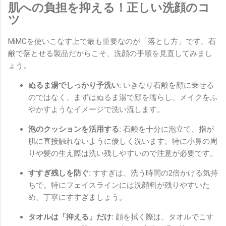
肌への負担を抑える！正しい洗顔のコ
ツ
MiMCを使いこなす上で最も重要なのが「落とし方」です。石
鹸で落とせる製品だからこそ、洗顔の手順を見直してみまし
ょう。
ぬるま湯でしっかり予洗い:
いきなり石鹸を顔に乗せる
のではなく、まずはぬるま湯で顔を濡らし、メイクをふ
やかすようなイメージで洗い流します。
泡のクッションを活用する:
石鹸を十分に泡立て、指が
肌に直接触れないように優しく洗います。特に小鼻の周
りや髪の生え際は洗い残しやすいので注意が必要です。
すすぎ残しを防ぐ:
すすぎは、洗う時間の2倍かける気持
ちで。特にフェイスラインには洗顔料が残りやすいた
め、丁寧にすすぎましょう。
タオルは「抑える」だけ:
顔を拭く際は、タオルでこす