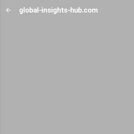
Skip to main content
global-insights-hub.com