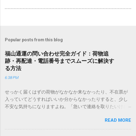
Popular posts from this blog
福山通運の問い合わせ完全ガイド：荷物追
跡・再配達・電話番号までスムーズに解決す
る方法
6:38 PM
せっかく届くはずの荷物がなかなか来なかったり、不在票が
入っていてどうすればいいか分からなかったりすると、少し
不安な気持ちになりますよね。「急いで連絡を取りたいけれ
ど、どこに電話すれば一番早いの？」「ネットで簡単に手続
READ MORE
きできる？」といった疑問を抱える方も多いはずです。 福山
通運は企業間物流のイメージが強いかもしれませんが、個人
向けの宅配サービスも非常に充実しています。大切なのは、