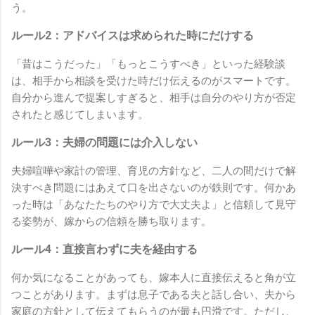
う。
ルール2：アドバイスは求められた時にだけする
「昔はこうだった」「もっとこうすべき」といった経験談
は、相手から相談を受けた時だけ伝えるのがスマートです。
自分から進んで提案しすぎると、相手は自分のやり方が否定
されたと感じてしまいます。
ルール3：夫婦の問題には介入しない
夫婦喧嘩や家計の管理、育児の方針など、二人の間だけで解
決すべき問題にはあえて口を出さないのが鉄則です。何かあ
った時は「あなたたちのやり方で大丈夫よ」と信頼して見守
る姿勢が、嫁からの信頼を勝ち取ります。
ルール4：直接言わずに夫を経由する
何か気になることがあっても、嫁本人に直接伝えると角が立
つことがあります。まずは息子である夫と話し合い、夫から
家庭の方針として伝えてもらうのが最も円滑です。ただし、