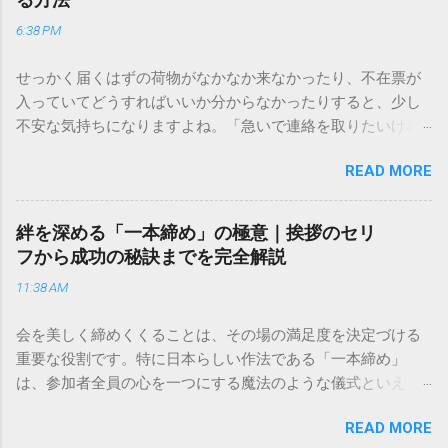
6:38 PM
せっかく届くはずの荷物がなかなか来なかったり、不在票が
入っていてどうすればいいか分からなかったりすると、少し
不安な気持ちになりますよね。「急いで連絡を取りたいけれ
ど、どこに電話すれば一番早いの？」「ネットで簡単に手続
READ MORE
きできる？」といった疑問を抱える方も多いはずです。 福山
通運は企業間物流のイメージが強いかもしれませんが、個人
向けの宅配サービスも非常に充実しています。大切なのは、
絆を深める「一本締め」の極意｜挨拶のセリ
目的に合わせた適切な連絡先を選ぶことです。この記事で
フから成功の秘訣までを完全解説
は、荷物の追跡確認から営業所への電話連絡、再配達の依頼
11:38 AM
手順まで、初めての方でも迷わずに解決できる方法を詳しく
解説します。 福山通運のサービスの特徴と強み 福山通運は日
会を美しく締めくくることは、その場の満足度を決定づける
本全国に広範なネットワークを持つ大手運送会社です。特に
重要な役割です。特に日本らしい作法である「一本締め」
重量物や大型の荷物、そして企業間の輸送において圧倒的な
は、参加者全員の心を一つにする魔法のような儀式といえる
実績を誇ります。 個人で利用する場合、他の宅配業者と少し
でしょう。 「突然の指名で何を話せばいいかわからない」
異なる点として「営業所ごとの対応が非常にきめ細かい」と
READ MORE
「手拍子のリズムに自信がない」と不安を感じる方も多いは
いう特徴があります。地域に密着した各拠点が配送をコント