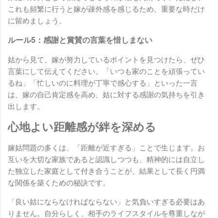
これも頻繁に行うと嫁が疎外感を感じるため、重要な時だけ
に留めましょう。
ルール5：感謝と賞賛の言葉を惜しまない
姑から見て、嫁が努力しているポイントを見つけたら、ぜひ
言葉にして伝えてください。「いつも家のことを頑張ってい
るね」「忙しいのに料理が丁寧で感心する」といった一言
は、嫁の自己肯定感を高め、姑に対する感謝の気持ちを引き
出します。
心地よい距離感が絆を深める
嫁姑問題の多くは、「距離が近すぎる」ことで生じます。お
互いを大切な家族であると認識しつつも、精神的には自立し
た独立した家庭として付き合うことが、結果として長く円満
な関係を築くための秘訣です。
「良い姑にならなければならない」と気負いすぎる必要はあ
りません。自分らしく、相手のライフスタイルを尊重しなが