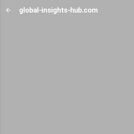
Skip to main content
global-insights-hub.com