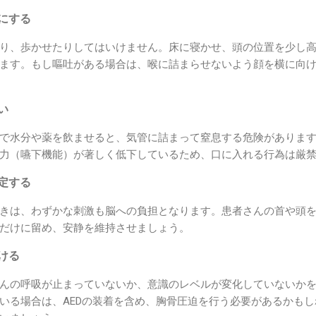
態にする
り、歩かせたりしてはいけません。床に寝かせ、頭の位置を少し高く
ます。もし嘔吐がある場合は、喉に詰まらせないよう顔を横に向
い
で水分や薬を飲ませると、気管に詰まって窒息する危険がありま
力（嚥下機能）が著しく低下しているため、口に入れる行為は厳
固定する
きは、わずかな刺激も脳への負担となります。患者さんの首や頭
だけに留め、安静を維持させましょう。
続ける
んの呼吸が止まっていないか、意識のレベルが変化していないか
いる場合は、AEDの装着を含め、胸骨圧迫を行う必要があるかもし