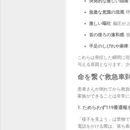
突発的な激しい頭痛
急激な意識の混濁
:
激しい嘔吐
: 脳圧
首の後ろの違和感
:
手足のしびれや麻痺
これらは発症した瞬間に現
与える原因となります。少
命を繋ぐ救急車
患者さんが倒れてから救急
家族ができることは非常に
1. ためらわず119番通
「様子を見よう」は禁物で
電話をかける際は、落ち着