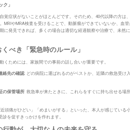
ック」
自覚症状がないことがほとんどです。そのため、40代以降の方は
。MRIやMRA検査を受けることで、動脈瘤ができていないか、血
期に発見できれば、多くの場合は適切な経過観察や治療で、未然
おくべき「緊急時のルール」
動くためには、家族間での事前の話し合いが重要です。
連絡先の確認
: どの病院に運ばれるのがベストか、近隣の救急受け
証の保管場所
: 救急車が来たときに、これらをすぐに持ち出せる場
「最近頭痛がひどい」「めまいがする」といった、本人が感じている
受診を促すきっかけを作れます。
の行動が、大切な人の未来を守る