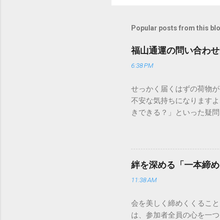
Popular posts from this bl
福山通運の問い合わせ
6:38 PM
せっかく届くはずの荷物が
不安な気持ちになりますよ
きできる？」といった疑問
人向けの宅配サービスも非
は、荷物の追跡確認から営
解説します。 福山通運の
に重量物や大型の荷物、そ
絆を深める「一本締め
少し異なる点として「営業
11:38 AM
ントロールしているため、
どのサービスで解決できる
会を美しく締めくくること
わせの電話をかける前に、
は、参加者全員の心を一つ
あるのか、いつ届く予定な