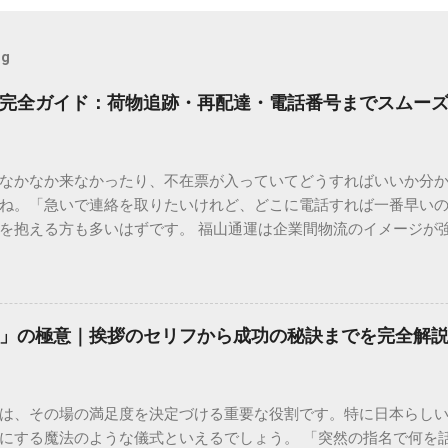
og
完全ガイド：荷物追跡・再配達・電話番号までスムー
なかなか来なかったり、不在票が入っていてどうすればいいか分
ね。「急いで連絡を取りたいけれど、どこに電話すれば一番早い
を抱える方も多いはずです。 福山通運は企業間物流のイメージが
常に充実しています。大切なのは、目的に合わせた適切な連絡先
業所への電話連絡、再配達の依頼手順まで、初めての方でも迷わ
サービスの特徴と強み 福山通運は日本全国に広範なネットワークを
して企業間の輸送において圧倒的な実績を誇ります。 個人で利用
」の極意｜挨拶のセリフから成功の秘訣までを完全解
所ごとの対応が非常にきめ細かい」という特徴があります。地域
現場の状況に合わせた柔軟な相談がしやすいのがメリットです。
かを確認していきましょう。 1. 荷物の状況を今すぐ知りたい場合
は、その場の満足度を決定づける重要な役割です。特に日本らし
まずは「お荷物配達状況照会」を確認するのが最も効率的です。
にする魔法のような儀式といえるでしょう。 「突然の指名で何を
のかは、お手元の番号一つで判明します。 伝票番号（お問い合わせ番