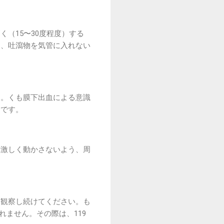
（15〜30度程度）する
け、吐瀉物を気管に入れない
す。くも膜下出血による意識
禁です。
を激しく動かさないよう、周
を観察し続けてください。も
れません。その際は、119