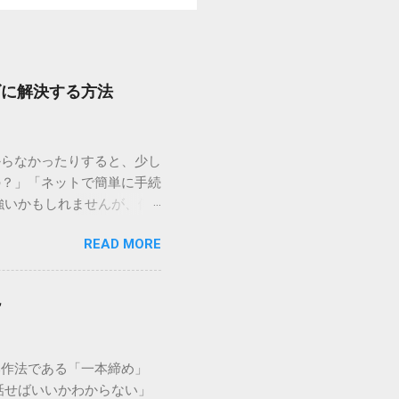
ズに解決する方法
からなかったりすると、少し
の？」「ネットで簡単に手続
強いかもしれませんが、個
を選ぶことです。この記事で
READ MORE
ずに解決できる方法を詳しく
持つ大手運送会社です。特
する場合、他の宅配業者と
説
に密着した各拠点が配送をコ
まずは、今抱えている悩みが
（配送状況の確認） 問い合
い作法である「一本締め」
現在の荷物がいったいどこに
話せばいいかわからない」
号）を準備する : 送り状