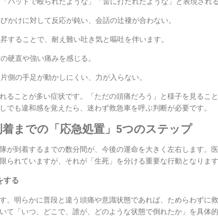
: 「バットで殴られたような」「雷に打たれたような」と表現され
 呼びかけに対して反応が鈍い、会話の辻褄が合わない。
が上昇することで、耐え難い吐き気と嘔吐を伴います。
 首の硬直や強い痛みを感じる。
: 片側の手足が動かしにくい、力が入らない。
れることが多い症状です。「ただの頭痛だろう」と様子を見るこ
しでも違和感を覚えたら、迷わず救急車を呼ぶ判断が必要です。
到着までの「応急処置」5つのステップ
隊が到着するまでの数分間が、今後の運命を大きく左右します。
限られていますが、それが「生死」を分ける重要な行動となりま
報をする
す。明らかに普段と違う頭痛や意識状態であれば、ためらわずに
いて「いつ、どこで、誰が、どのような状態で倒れたか」を具体