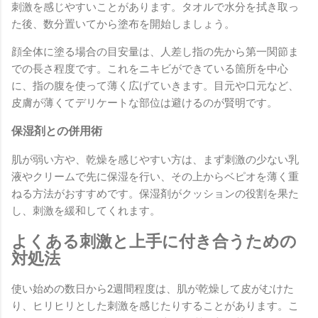
刺激を感じやすいことがあります。タオルで水分を拭き取っ
た後、数分置いてから塗布を開始しましょう。
顔全体に塗る場合の目安量は、人差し指の先から第一関節ま
での長さ程度です。これをニキビができている箇所を中心
に、指の腹を使って薄く広げていきます。目元や口元など、
皮膚が薄くてデリケートな部位は避けるのが賢明です。
保湿剤との併用術
肌が弱い方や、乾燥を感じやすい方は、まず刺激の少ない乳
液やクリームで先に保湿を行い、その上からベピオを薄く重
ねる方法がおすすめです。保湿剤がクッションの役割を果た
し、刺激を緩和してくれます。
よくある刺激と上手に付き合うための
対処法
使い始めの数日から2週間程度は、肌が乾燥して皮がむけた
り、ヒリヒリとした刺激を感じたりすることがあります。こ