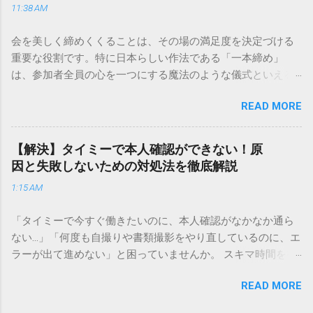
11:38 AM
手順まで、初めての方でも迷わずに解決できる方法を詳しく
解説します。 福山通運のサービスの特徴と強み 福山通運は日
会を美しく締めくくることは、その場の満足度を決定づける
本全国に広範なネットワークを持つ大手運送会社です。特に
重要な役割です。特に日本らしい作法である「一本締め」
重量物や大型の荷物、そして企業間の輸送において圧倒的な
は、参加者全員の心を一つにする魔法のような儀式といえる
実績を誇ります。 個人で利用する場合、他の宅配業者と少し
でしょう。 「突然の指名で何を話せばいいかわからない」
異なる点として「営業所ごとの対応が非常にきめ細かい」と
READ MORE
「手拍子のリズムに自信がない」と不安を感じる方も多いは
いう特徴があります。地域に密着した各拠点が配送をコント
ずです。この記事では、ビジネスからカジュアルな集まりま
ロールしているため、現場の状況に合わせた柔軟な相談がし
で、どのような場面でも堂々と立ち振る舞えるための「一本
やすいのがメリットです。まずは、今抱えている悩みがどの
【解決】タイミーで本人確認ができない！原
締め」の作法を、基礎知識から具体的なセリフ例まで丁寧に
サービスで解決できるかを確認していきましょう。 1. 荷物の
因と失敗しないための対処法を徹底解説
解説します。 一本締めとは？その本質と効果 一本締めは、単
状況を今すぐ知りたい場合（配送状況の確認） 問い合わせの
1:15 AM
に手を叩いて終わらせる作業ではありません。その時間、そ
電話をかける前に、まずは「お荷物配達状況照会」を確認す
の場所で共有した喜びや感謝を、全員の手拍子という形にし
るのが最も効率的です。現在の荷物がいったいどこにあるの
「タイミーで今すぐ働きたいのに、本人確認がなかなか通ら
て刻み込む伝統的な儀礼です。 一本締めがもたらすポジティ
か、いつ届く予定なのかは、お手元の番号一つで判明しま
ない…」「何度も自撮りや書類撮影をやり直しているのに、エ
ブな効果 一体感の創出 参加者全員が一斉に同じリズムを刻む
す。 伝票番号（お問い合わせ番号）を準備する : 送り状（伝
ラーが出て進めない」と困っていませんか。 スキマ時間を有
ことで、集団としての連帯感が生まれます。 心地よい終幕
票）の控えに記載されている、数字の並びを確認してくださ
効活用してサクッと稼げる「Timee（タイミー）」は、現代の
「ここで終わり」という合図が明確になるため、参加者は余
い。これが荷物の識別番号になります。 確認できる内容 : 集
READ MORE
賢い働き方に欠かせないツールです。しかし、その最初の壁
韻を大切にしながら、すっきりと解散することができます。
荷が完了しているか、中継地点を通過したか、最寄りの営業
となるのが「本人確認（eKYC）」の手続き。ここでつまずい
感謝の視覚化 言葉だけでは伝えきれない「お疲れ様」「あり