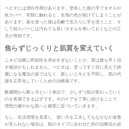
ベピオには漂白作用があります。塗布した後の手でタオルや
枕カバー、衣類に触れると、生地の色が抜けてしまうことが
あります。薬を塗った後は石鹸で念入りに手を洗うこと、そ
して枕カバーには汚れても良いタオルを巻いておくなどの工
夫が有効です。
焦らずじっくりと肌質を変えていく
ニキビ治療に即効性を求めすぎないことが、実は最も早く治
す秘訣かもしれません。ベピオは、塗ってすぐ目に見えて綺
麗になる魔法の薬ではなく、新しいニキビを予防し、肌の代
謝を正常化していくための治療薬です。
数週間から数ヶ月という単位で、少しずつ肌が変わっていく
のを実感できるはずです。今のケアを丁寧に続けることで、
理想の健やかな肌へと確実に近づいていきます。
もし、生活習慣を見直し、使い方を工夫してもなかなか改善
が見られない場合は、肌のタイプに合わせた別の治療法が必