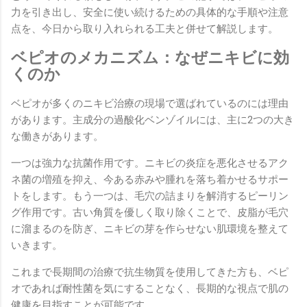
力を引き出し、安全に使い続けるための具体的な手順や注意
点を、今日から取り入れられる工夫と併せて解説します。
ベピオのメカニズム：なぜニキビに効
くのか
ベピオが多くのニキビ治療の現場で選ばれているのには理由
があります。主成分の過酸化ベンゾイルには、主に2つの大き
な働きがあります。
一つは強力な抗菌作用です。ニキビの炎症を悪化させるアク
ネ菌の増殖を抑え、今ある赤みや腫れを落ち着かせるサポー
トをします。もう一つは、毛穴の詰まりを解消するピーリン
グ作用です。古い角質を優しく取り除くことで、皮脂が毛穴
に溜まるのを防ぎ、ニキビの芽を作らせない肌環境を整えて
いきます。
これまで長期間の治療で抗生物質を使用してきた方も、ベピ
オであれば耐性菌を気にすることなく、長期的な視点で肌の
健康を目指すことが可能です。