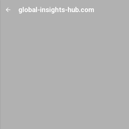
Skip to main content
global-insights-hub.com