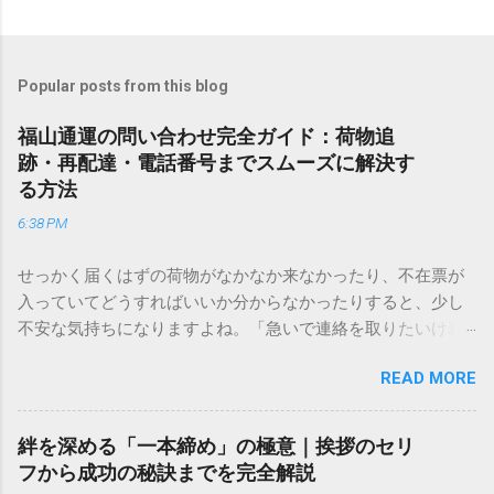
Popular posts from this blog
福山通運の問い合わせ完全ガイド：荷物追
跡・再配達・電話番号までスムーズに解決す
る方法
6:38 PM
せっかく届くはずの荷物がなかなか来なかったり、不在票が
入っていてどうすればいいか分からなかったりすると、少し
不安な気持ちになりますよね。「急いで連絡を取りたいけれ
ど、どこに電話すれば一番早いの？」「ネットで簡単に手続
READ MORE
きできる？」といった疑問を抱える方も多いはずです。 福山
通運は企業間物流のイメージが強いかもしれませんが、個人
向けの宅配サービスも非常に充実しています。大切なのは、
絆を深める「一本締め」の極意｜挨拶のセリ
目的に合わせた適切な連絡先を選ぶことです。この記事で
フから成功の秘訣までを完全解説
は、荷物の追跡確認から営業所への電話連絡、再配達の依頼