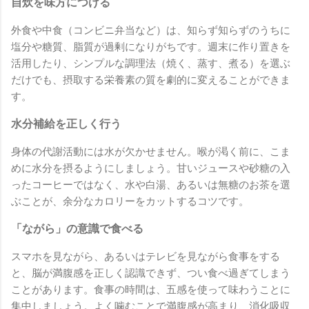
自炊を味方につける
外食や中食（コンビニ弁当など）は、知らず知らずのうちに
塩分や糖質、脂質が過剰になりがちです。週末に作り置きを
活用したり、シンプルな調理法（焼く、蒸す、煮る）を選ぶ
だけでも、摂取する栄養素の質を劇的に変えることができま
す。
水分補給を正しく行う
身体の代謝活動には水が欠かせません。喉が渇く前に、こま
めに水分を摂るようにしましょう。甘いジュースや砂糖の入
ったコーヒーではなく、水や白湯、あるいは無糖のお茶を選
ぶことが、余分なカロリーをカットするコツです。
「ながら」の意識で食べる
スマホを見ながら、あるいはテレビを見ながら食事をする
と、脳が満腹感を正しく認識できず、つい食べ過ぎてしまう
ことがあります。食事の時間は、五感を使って味わうことに
集中しましょう。よく噛むことで満腹感が高まり、消化吸収