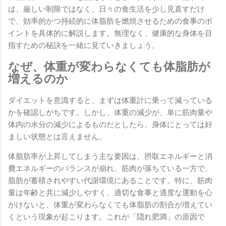
は、厳しい制限ではなく、日々の食生活を少し見直すだけ
で、効率的かつ持続的に体脂肪を燃焼させるための食事のポ
イントを具体的に解説します。無理なく、健康的な身体を目
指すための秘訣を一緒に見ていきましょう。
なぜ、体重が変わらなくても体脂肪が
増えるのか
ダイエットを意識すると、まずは体重計に乗って減っている
かを確認しがちです。しかし、体重の減少が、単に筋肉量や
体内の水分の減少によるものだとしたら、身体にとっては好
ましい状態とは言えません。
体脂肪率が上昇してしまう主な要因は、摂取エネルギーと消
費エネルギーのバランスが崩れ、筋肉が落ちている一方で、
脂肪が蓄積されやすい代謝環境にあることです。特に、筋肉
量は年齢と共に減少しやすく、適切な食事と適度な運動を心
がけないと、体重が変わらなくても体脂肪の割合が増えてい
くという現象が起こります。これが「隠れ肥満」の原因で