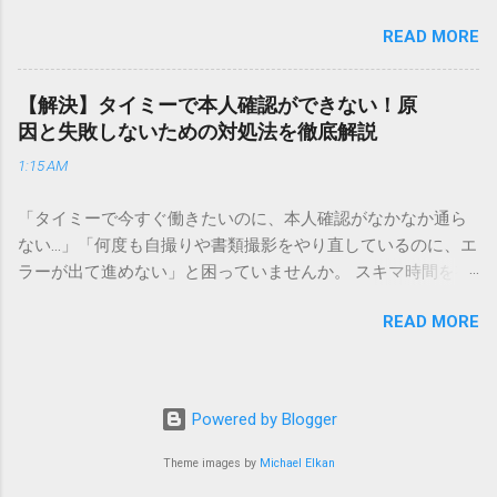
でしょう。 「突然の指名で何を話せばいいかわからない」
異なる点として「営業所ごとの対応が非常にきめ細かい」と
READ MORE
「手拍子のリズムに自信がない」と不安を感じる方も多いは
いう特徴があります。地域に密着した各拠点が配送をコント
ずです。この記事では、ビジネスからカジュアルな集まりま
ロールしているため、現場の状況に合わせた柔軟な相談がし
で、どのような場面でも堂々と立ち振る舞えるための「一本
やすいのがメリットです。まずは、今抱えている悩みがどの
【解決】タイミーで本人確認ができない！原
締め」の作法を、基礎知識から具体的なセリフ例まで丁寧に
サービスで解決できるかを確認していきましょう。 1. 荷物の
因と失敗しないための対処法を徹底解説
解説します。 一本締めとは？その本質と効果 一本締めは、単
状況を今すぐ知りたい場合（配送状況の確認） 問い合わせの
1:15 AM
に手を叩いて終わらせる作業ではありません。その時間、そ
電話をかける前に、まずは「お荷物配達状況照会」を確認す
の場所で共有した喜びや感謝を、全員の手拍子という形にし
るのが最も効率的です。現在の荷物がいったいどこにあるの
「タイミーで今すぐ働きたいのに、本人確認がなかなか通ら
て刻み込む伝統的な儀礼です。 一本締めがもたらすポジティ
か、いつ届く予定なのかは、お手元の番号一つで判明しま
ない…」「何度も自撮りや書類撮影をやり直しているのに、エ
ブな効果 一体感の創出 参加者全員が一斉に同じリズムを刻む
す。 伝票番号（お問い合わせ番号）を準備する : 送り状（伝
ラーが出て進めない」と困っていませんか。 スキマ時間を有
ことで、集団としての連帯感が生まれます。 心地よい終幕
票）の控えに記載されている、数字の並びを確認してくださ
効活用してサクッと稼げる「Timee（タイミー）」は、現代の
「ここで終わり」という合図が明確になるため、参加者は余
い。これが荷物の識別番号になります。 確認できる内容 : 集
READ MORE
賢い働き方に欠かせないツールです。しかし、その最初の壁
韻を大切にしながら、すっきりと解散することができます。
荷が完了しているか、中継地点を通過したか、最寄りの営業
となるのが「本人確認（eKYC）」の手続き。ここでつまずい
感謝の視覚化 言葉だけでは伝えきれない「お疲れ様」「あり
所に到着しているか、現在配達中かといった詳細なステータ
てしまうと、魅力的な求人を目の前にして応募すらできない
がとう」という想いを、拍手の音に込めることができます。
ス。 メリット : 24時間いつでも自分のペースで確認できるた
という、もったいない状況になってしまいます。 実は、タイ
「一本締め」と「一丁締め」の違い 一般的に「パン！パン！
Powered by Blogger
め、電話がつながるのを待つ必要がありません。 スマートフ
ミーの本人確認で失敗する原因の多くは、非常にシンプル
パン！パン！」（3回打った後に1回）というリズムで行われ
ォンやパソコンでの操作 : 専用の入力フォームに番号を記載す
で、ちょっとしたコツを知るだけで解決できるものばかりで
Theme images by
Michael Elkan
るものを一本締めと呼びますが、一部の地域や習慣ではこれ
るだけで、リアルタイムの状況が表示されます。もしステー
す。この記事では、公式の審査基準や実際のユーザーの声を
を「一丁締め」と呼ぶこともあります。どちらも意味合いは