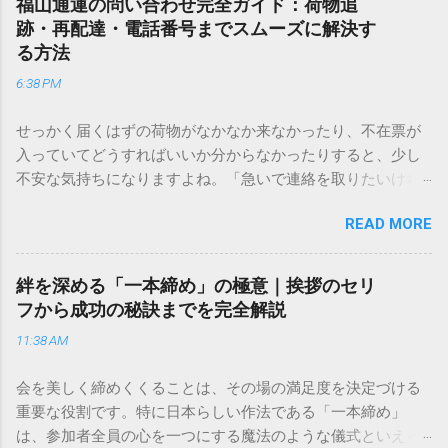
福山通運の問い合わせ完全ガイド：荷物追
跡・再配達・電話番号までスムーズに解決す
る方法
6:38 PM
せっかく届くはずの荷物がなかなか来なかったり、不在票が
入っていてどうすればいいか分からなかったりすると、少し
不安な気持ちになりますよね。「急いで連絡を取りたいけれ
ど、どこに電話すれば一番早いの？」「ネットで簡単に手続
READ MORE
きできる？」といった疑問を抱える方も多いはずです。 福山
通運は企業間物流のイメージが強いかもしれませんが、個人
向けの宅配サービスも非常に充実しています。大切なのは、
絆を深める「一本締め」の極意｜挨拶のセリ
目的に合わせた適切な連絡先を選ぶことです。この記事で
フから成功の秘訣までを完全解説
は、荷物の追跡確認から営業所への電話連絡、再配達の依頼
11:38 AM
手順まで、初めての方でも迷わずに解決できる方法を詳しく
解説します。 福山通運のサービスの特徴と強み 福山通運は日
会を美しく締めくくることは、その場の満足度を決定づける
本全国に広範なネットワークを持つ大手運送会社です。特に
重要な役割です。特に日本らしい作法である「一本締め」
重量物や大型の荷物、そして企業間の輸送において圧倒的な
は、参加者全員の心を一つにする魔法のような儀式といえる
実績を誇ります。 個人で利用する場合、他の宅配業者と少し