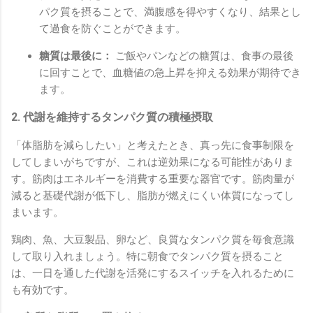
パク質を摂ることで、満腹感を得やすくなり、結果とし
て過食を防ぐことができます。
糖質は最後に：
ご飯やパンなどの糖質は、食事の最後
に回すことで、血糖値の急上昇を抑える効果が期待でき
ます。
2. 代謝を維持するタンパク質の積極摂取
「体脂肪を減らしたい」と考えたとき、真っ先に食事制限を
してしまいがちですが、これは逆効果になる可能性がありま
す。筋肉はエネルギーを消費する重要な器官です。筋肉量が
減ると基礎代謝が低下し、脂肪が燃えにくい体質になってし
まいます。
鶏肉、魚、大豆製品、卵など、良質なタンパク質を毎食意識
して取り入れましょう。特に朝食でタンパク質を摂ること
は、一日を通した代謝を活発にするスイッチを入れるために
も有効です。