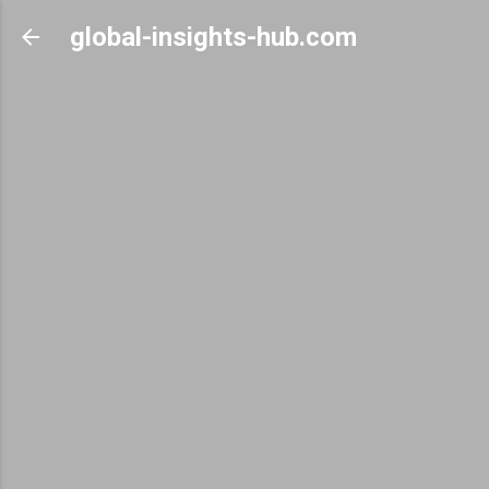
Skip to main content
global-insights-hub.com