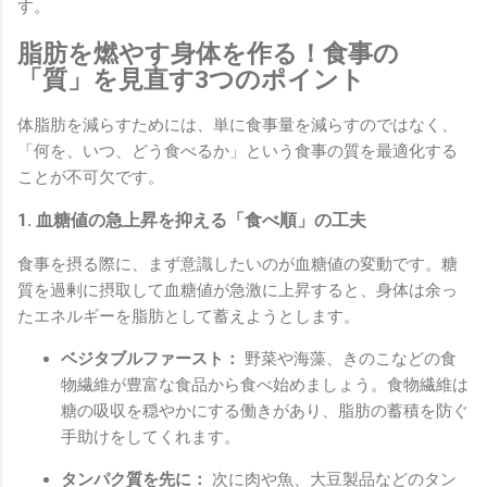
す。
脂肪を燃やす身体を作る！食事の
「質」を見直す3つのポイント
体脂肪を減らすためには、単に食事量を減らすのではなく、
「何を、いつ、どう食べるか」という食事の質を最適化する
ことが不可欠です。
1. 血糖値の急上昇を抑える「食べ順」の工夫
食事を摂る際に、まず意識したいのが血糖値の変動です。糖
質を過剰に摂取して血糖値が急激に上昇すると、身体は余っ
たエネルギーを脂肪として蓄えようとします。
ベジタブルファースト：
野菜や海藻、きのこなどの食
物繊維が豊富な食品から食べ始めましょう。食物繊維は
糖の吸収を穏やかにする働きがあり、脂肪の蓄積を防ぐ
手助けをしてくれます。
タンパク質を先に：
次に肉や魚、大豆製品などのタン