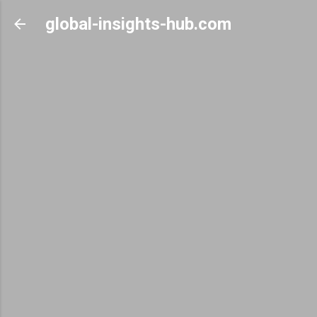
Skip to main content
global-insights-hub.com