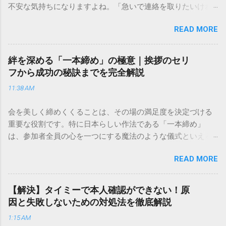
不安な気持ちになりますよね。「急いで連絡を取りたいけれ
ど、どこに電話すれば一番早いの？」「ネットで簡単に手続
READ MORE
きできる？」といった疑問を抱える方も多いはずです。 福山
通運は企業間物流のイメージが強いかもしれませんが、個人
向けの宅配サービスも非常に充実しています。大切なのは、
絆を深める「一本締め」の極意｜挨拶のセリ
目的に合わせた適切な連絡先を選ぶことです。この記事で
フから成功の秘訣までを完全解説
は、荷物の追跡確認から営業所への電話連絡、再配達の依頼
11:38 AM
手順まで、初めての方でも迷わずに解決できる方法を詳しく
解説します。 福山通運のサービスの特徴と強み 福山通運は日
会を美しく締めくくることは、その場の満足度を決定づける
本全国に広範なネットワークを持つ大手運送会社です。特に
重要な役割です。特に日本らしい作法である「一本締め」
重量物や大型の荷物、そして企業間の輸送において圧倒的な
は、参加者全員の心を一つにする魔法のような儀式といえる
実績を誇ります。 個人で利用する場合、他の宅配業者と少し
でしょう。 「突然の指名で何を話せばいいかわからない」
異なる点として「営業所ごとの対応が非常にきめ細かい」と
READ MORE
「手拍子のリズムに自信がない」と不安を感じる方も多いは
いう特徴があります。地域に密着した各拠点が配送をコント
ずです。この記事では、ビジネスからカジュアルな集まりま
ロールしているため、現場の状況に合わせた柔軟な相談がし
で、どのような場面でも堂々と立ち振る舞えるための「一本
やすいのがメリットです。まずは、今抱えている悩みがどの
【解決】タイミーで本人確認ができない！原
締め」の作法を、基礎知識から具体的なセリフ例まで丁寧に
サービスで解決できるかを確認していきましょう。 1. 荷物の
因と失敗しないための対処法を徹底解説
解説します。 一本締めとは？その本質と効果 一本締めは、単
状況を今すぐ知りたい場合（配送状況の確認） 問い合わせの
1:15 AM
に手を叩いて終わらせる作業ではありません。その時間、そ
電話をかける前に、まずは「お荷物配達状況照会」を確認す