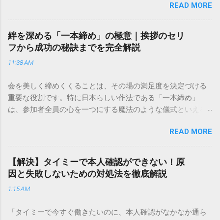
READ MORE
きできる？」といった疑問を抱える方も多いはずです。 福山
通運は企業間物流のイメージが強いかもしれませんが、個人
向けの宅配サービスも非常に充実しています。大切なのは、
絆を深める「一本締め」の極意｜挨拶のセリ
目的に合わせた適切な連絡先を選ぶことです。この記事で
フから成功の秘訣までを完全解説
は、荷物の追跡確認から営業所への電話連絡、再配達の依頼
11:38 AM
手順まで、初めての方でも迷わずに解決できる方法を詳しく
解説します。 福山通運のサービスの特徴と強み 福山通運は日
会を美しく締めくくることは、その場の満足度を決定づける
本全国に広範なネットワークを持つ大手運送会社です。特に
重要な役割です。特に日本らしい作法である「一本締め」
重量物や大型の荷物、そして企業間の輸送において圧倒的な
は、参加者全員の心を一つにする魔法のような儀式といえる
実績を誇ります。 個人で利用する場合、他の宅配業者と少し
でしょう。 「突然の指名で何を話せばいいかわからない」
異なる点として「営業所ごとの対応が非常にきめ細かい」と
READ MORE
「手拍子のリズムに自信がない」と不安を感じる方も多いは
いう特徴があります。地域に密着した各拠点が配送をコント
ずです。この記事では、ビジネスからカジュアルな集まりま
ロールしているため、現場の状況に合わせた柔軟な相談がし
で、どのような場面でも堂々と立ち振る舞えるための「一本
やすいのがメリットです。まずは、今抱えている悩みがどの
【解決】タイミーで本人確認ができない！原
締め」の作法を、基礎知識から具体的なセリフ例まで丁寧に
サービスで解決できるかを確認していきましょう。 1. 荷物の
因と失敗しないための対処法を徹底解説
解説します。 一本締めとは？その本質と効果 一本締めは、単
状況を今すぐ知りたい場合（配送状況の確認） 問い合わせの
1:15 AM
に手を叩いて終わらせる作業ではありません。その時間、そ
電話をかける前に、まずは「お荷物配達状況照会」を確認す
の場所で共有した喜びや感謝を、全員の手拍子という形にし
るのが最も効率的です。現在の荷物がいったいどこにあるの
「タイミーで今すぐ働きたいのに、本人確認がなかなか通ら
て刻み込む伝統的な儀礼です。 一本締めがもたらすポジティ
か、いつ届く予定なのかは、お手元の番号一つで判明しま