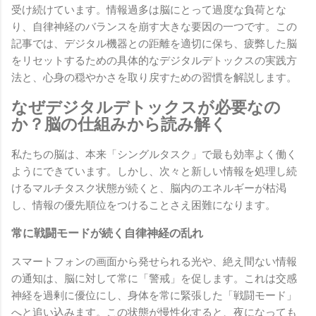
受け続けています。情報過多は脳にとって過度な負荷とな
り、自律神経のバランスを崩す大きな要因の一つです。この
記事では、デジタル機器との距離を適切に保ち、疲弊した脳
をリセットするための具体的なデジタルデトックスの実践方
法と、心身の穏やかさを取り戻すための習慣を解説します。
なぜデジタルデトックスが必要なの
か？脳の仕組みから読み解く
私たちの脳は、本来「シングルタスク」で最も効率よく働く
ようにできています。しかし、次々と新しい情報を処理し続
けるマルチタスク状態が続くと、脳内のエネルギーが枯渇
し、情報の優先順位をつけることさえ困難になります。
常に戦闘モードが続く自律神経の乱れ
スマートフォンの画面から発せられる光や、絶え間ない情報
の通知は、脳に対して常に「警戒」を促します。これは交感
神経を過剰に優位にし、身体を常に緊張した「戦闘モード」
へと追い込みます。この状態が慢性化すると、夜になっても