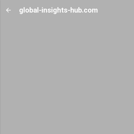
Skip to main content
global-insights-hub.com