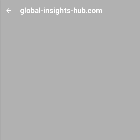
Skip to main content
global-insights-hub.com