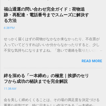
福山通運の問い合わせ完全ガイド：荷物追
跡・再配達・電話番号までスムーズに解決す
る方法
6:38 PM
せっかく届くはずの荷物がなかなか来なかったり、不在票が
入っていてどうすればいいか分からなかったりすると、少し
不安な気持ちになりますよね。「急いで連絡を取りたいけれ
ど、どこに電話すれば一番早いの？」「ネットで簡単に手続
READ MORE
きできる？」といった疑問を抱える方も多いはずです。 福山
通運は企業間物流のイメージが強いかもしれませんが、個人
向けの宅配サービスも非常に充実しています。大切なのは、
絆を深める「一本締め」の極意｜挨拶のセリ
目的に合わせた適切な連絡先を選ぶことです。この記事で
フから成功の秘訣までを完全解説
は、荷物の追跡確認から営業所への電話連絡、再配達の依頼
11:38 AM
手順まで、初めての方でも迷わずに解決できる方法を詳しく
解説します。 福山通運のサービスの特徴と強み 福山通運は日
会を美しく締めくくることは、その場の満足度を決定づける
本全国に広範なネットワークを持つ大手運送会社です。特に
重要な役割です。特に日本らしい作法である「一本締め」