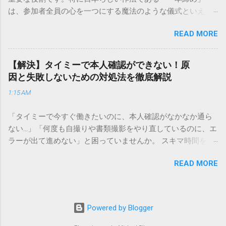
重量物や大型の荷物、そして企業間の輸送において圧倒的な
は、参加者全員の心を一つにする魔法のような儀式といえる
実績を誇ります。 個人で利用する場合、他の宅配業者と少し
でしょう。 「突然の指名で何を話せばいいかわからない」
異なる点として「営業所ごとの対応が非常にきめ細かい」と
READ MORE
「手拍子のリズムに自信がない」と不安を感じる方も多いは
いう特徴があります。地域に密着した各拠点が配送をコント
ずです。この記事では、ビジネスからカジュアルな集まりま
ロールしているため、現場の状況に合わせた柔軟な相談がし
で、どのような場面でも堂々と立ち振る舞えるための「一本
やすいのがメリットです。まずは、今抱えている悩みがどの
【解決】タイミーで本人確認ができない！原
締め」の作法を、基礎知識から具体的なセリフ例まで丁寧に
サービスで解決できるかを確認していきましょう。 1. 荷物の
因と失敗しないための対処法を徹底解説
解説します。 一本締めとは？その本質と効果 一本締めは、単
状況を今すぐ知りたい場合（配送状況の確認） 問い合わせの
1:15 AM
に手を叩いて終わらせる作業ではありません。その時間、そ
電話をかける前に、まずは「お荷物配達状況照会」を確認す
の場所で共有した喜びや感謝を、全員の手拍子という形にし
るのが最も効率的です。現在の荷物がいったいどこにあるの
「タイミーで今すぐ働きたいのに、本人確認がなかなか通ら
て刻み込む伝統的な儀礼です。 一本締めがもたらすポジティ
か、いつ届く予定なのかは、お手元の番号一つで判明しま
ない…」「何度も自撮りや書類撮影をやり直しているのに、エ
ブな効果 一体感の創出 参加者全員が一斉に同じリズムを刻む
す。 伝票番号（お問い合わせ番号）を準備する : 送り状（伝
ラーが出て進めない」と困っていませんか。 スキマ時間を有
ことで、集団としての連帯感が生まれます。 心地よい終幕
票）の控えに記載されている、数字の並びを確認してくださ
効活用してサクッと稼げる「Timee（タイミー）」は、現代の
「ここで終わり」という合図が明確になるため、参加者は余
い。これが荷物の識別番号になります。 確認できる内容 : 集
READ MORE
賢い働き方に欠かせないツールです。しかし、その最初の壁
韻を大切にしながら、すっきりと解散することができます。
荷が完了しているか、中継地点を通過したか、最寄りの営業
となるのが「本人確認（eKYC）」の手続き。ここでつまずい
感謝の視覚化 言葉だけでは伝えきれない「お疲れ様」「あり
所に到着しているか、現在配達中かといった詳細なステータ
てしまうと、魅力的な求人を目の前にして応募すらできない
がとう」という想いを、拍手の音に込めることができます。
ス。 メリット : 24時間いつでも自分のペースで確認できるた
という、もったいない状況になってしまいます。 実は、タイ
「一本締め」と「一丁締め」の違い 一般的に「パン！パン！
Powered by Blogger
め、電話がつながるのを待つ必要がありません。 スマートフ
ミーの本人確認で失敗する原因の多くは、非常にシンプル
パン！パン！」（3回打った後に1回）というリズムで行われ
ォンやパソコンでの操作 : 専用の入力フォームに番号を記載す
で、ちょっとしたコツを知るだけで解決できるものばかりで