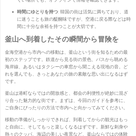
時間にゆとりを持つ
: 韓国の街は活気に満ちており、道
に迷うことも旅の醍醐味ですが、空港に戻る際などは時
間に十分な余裕を持つことが大切です。
釜山へ到着したその瞬間から冒険を
金海空港から市内への移動は、釜山という街を知るための最
初のステップです。鉄道から見る街の景色、バスから眺める
海岸線、あるいはタクシーの車窓から聞こえる現地の音。ど
れを選んでも、きっとあなたの旅の素敵な思い出になるはず
です。
釜山は港町ならではの開放感と、都会の利便性が絶妙に混ざ
り合った魅力的な街です。まずは、今回のガイドを参考に、
ご自身にぴったりの方法で市内へと向かってみてください。
移動の準備がしっかりできれば、到着してからの観光はもっ
と自由に、そしてもっと楽しくなるはずです。新鮮な刺身や
熱々のクッパ、海辺の美しい夜景など、釜山ならではの体験