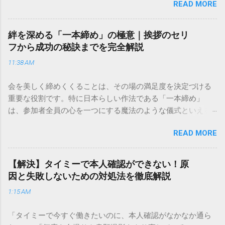
READ MORE
きできる？」といった疑問を抱える方も多いはずです。 福山
通運は企業間物流のイメージが強いかもしれませんが、個人
向けの宅配サービスも非常に充実しています。大切なのは、
絆を深める「一本締め」の極意｜挨拶のセリ
目的に合わせた適切な連絡先を選ぶことです。この記事で
フから成功の秘訣までを完全解説
は、荷物の追跡確認から営業所への電話連絡、再配達の依頼
11:38 AM
手順まで、初めての方でも迷わずに解決できる方法を詳しく
解説します。 福山通運のサービスの特徴と強み 福山通運は日
会を美しく締めくくることは、その場の満足度を決定づける
本全国に広範なネットワークを持つ大手運送会社です。特に
重要な役割です。特に日本らしい作法である「一本締め」
重量物や大型の荷物、そして企業間の輸送において圧倒的な
は、参加者全員の心を一つにする魔法のような儀式といえる
実績を誇ります。 個人で利用する場合、他の宅配業者と少し
でしょう。 「突然の指名で何を話せばいいかわからない」
異なる点として「営業所ごとの対応が非常にきめ細かい」と
READ MORE
「手拍子のリズムに自信がない」と不安を感じる方も多いは
いう特徴があります。地域に密着した各拠点が配送をコント
ずです。この記事では、ビジネスからカジュアルな集まりま
ロールしているため、現場の状況に合わせた柔軟な相談がし
で、どのような場面でも堂々と立ち振る舞えるための「一本
やすいのがメリットです。まずは、今抱えている悩みがどの
【解決】タイミーで本人確認ができない！原
締め」の作法を、基礎知識から具体的なセリフ例まで丁寧に
サービスで解決できるかを確認していきましょう。 1. 荷物の
因と失敗しないための対処法を徹底解説
解説します。 一本締めとは？その本質と効果 一本締めは、単
状況を今すぐ知りたい場合（配送状況の確認） 問い合わせの
1:15 AM
に手を叩いて終わらせる作業ではありません。その時間、そ
電話をかける前に、まずは「お荷物配達状況照会」を確認す
の場所で共有した喜びや感謝を、全員の手拍子という形にし
るのが最も効率的です。現在の荷物がいったいどこにあるの
「タイミーで今すぐ働きたいのに、本人確認がなかなか通ら
て刻み込む伝統的な儀礼です。 一本締めがもたらすポジティ
か、いつ届く予定なのかは、お手元の番号一つで判明しま