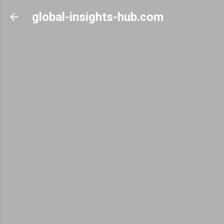
Skip to main content
global-insights-hub.com