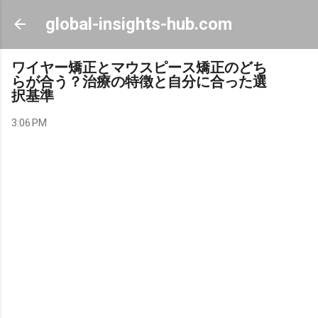
Skip to main content
global-insights-hub.com
ワイヤー矯正とマウスピース矯正のどち
らが合う？治療の特徴と自分に合った選
択基準
3:06 PM