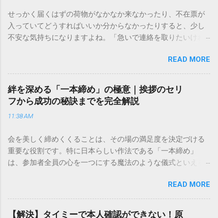
せっかく届くはずの荷物がなかなか来なかったり、不在票が
入っていてどうすればいいか分からなかったりすると、少し
不安な気持ちになりますよね。「急いで連絡を取りたいけれ
ど、どこに電話すれば一番早いの？」「ネットで簡単に手続
READ MORE
きできる？」といった疑問を抱える方も多いはずです。 福山
通運は企業間物流のイメージが強いかもしれませんが、個人
向けの宅配サービスも非常に充実しています。大切なのは、
絆を深める「一本締め」の極意｜挨拶のセリ
目的に合わせた適切な連絡先を選ぶことです。この記事で
フから成功の秘訣までを完全解説
は、荷物の追跡確認から営業所への電話連絡、再配達の依頼
11:38 AM
手順まで、初めての方でも迷わずに解決できる方法を詳しく
解説します。 福山通運のサービスの特徴と強み 福山通運は日
会を美しく締めくくることは、その場の満足度を決定づける
本全国に広範なネットワークを持つ大手運送会社です。特に
重要な役割です。特に日本らしい作法である「一本締め」
重量物や大型の荷物、そして企業間の輸送において圧倒的な
は、参加者全員の心を一つにする魔法のような儀式といえる
実績を誇ります。 個人で利用する場合、他の宅配業者と少し
でしょう。 「突然の指名で何を話せばいいかわからない」
異なる点として「営業所ごとの対応が非常にきめ細かい」と
READ MORE
「手拍子のリズムに自信がない」と不安を感じる方も多いは
いう特徴があります。地域に密着した各拠点が配送をコント
ずです。この記事では、ビジネスからカジュアルな集まりま
ロールしているため、現場の状況に合わせた柔軟な相談がし
で、どのような場面でも堂々と立ち振る舞えるための「一本
やすいのがメリットです。まずは、今抱えている悩みがどの
【解決】タイミーで本人確認ができない！原