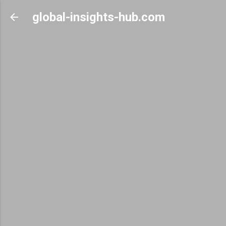
Skip to main content
global-insights-hub.com