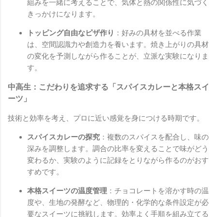
組みを一緒に考えることで、気体と熱の関係性に気づく
きっかけになります。
トッピング自由なピザ作り
：好みの具材を並べる作業
は、空間認識力や創造力を養います。焼き上がりの具材
の変化を予測しながら作ることが、立派な実験になりま
す。
中高生：こだわりを追求する「スパイスカレーと本格スイ
ーツ」
技術と効率を考え、プロに近い感覚を身につける時期です。
スパイスカレーの探究
：複数のスパイスを配合し、味の
深みを調整します。調合の比率を変えることで味がどう
変わるか、実験のように記録をとりながら作るのがおす
すめです。
本格スイーツの温度管理
：チョコレートを溶かす時の温
度や、生地の発酵など、物理的・化学的な条件設定が必
要なスイーツに挑戦します。効率よく手順を組み立てる