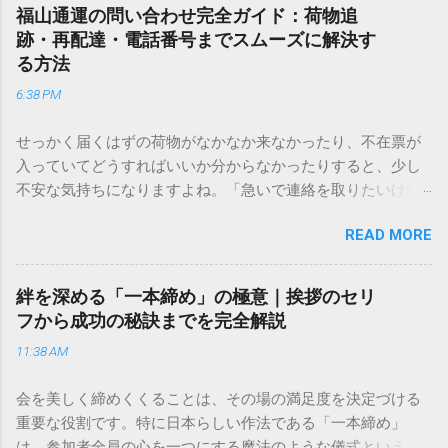
福山通運の問い合わせ完全ガイド：荷物追
跡・再配達・電話番号までスムーズに解決す
る方法
6:38 PM
せっかく届くはずの荷物がなかなか来なかったり、不在票が
入っていてどうすればいいか分からなかったりすると、少し
不安な気持ちになりますよね。「急いで連絡を取りたいけれ
ど、どこに電話すれば一番早いの？」「ネットで簡単に手続
READ MORE
きできる？」といった疑問を抱える方も多いはずです。 福山
通運は企業間物流のイメージが強いかもしれませんが、個人
向けの宅配サービスも非常に充実しています。大切なのは、
絆を深める「一本締め」の極意｜挨拶のセリ
目的に合わせた適切な連絡先を選ぶことです。この記事で
フから成功の秘訣までを完全解説
は、荷物の追跡確認から営業所への電話連絡、再配達の依頼
11:38 AM
手順まで、初めての方でも迷わずに解決できる方法を詳しく
解説します。 福山通運のサービスの特徴と強み 福山通運は日
会を美しく締めくくることは、その場の満足度を決定づける
本全国に広範なネットワークを持つ大手運送会社です。特に
重要な役割です。特に日本らしい作法である「一本締め」
重量物や大型の荷物、そして企業間の輸送において圧倒的な
は、参加者全員の心を一つにする魔法のような儀式といえる