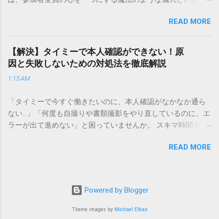
実績を誇ります。 個人で利用する場合、他の宅配業者と少し
でしょう。 「突然の指名で何を話せばいいかわからない」
異なる点として「営業所ごとの対応が非常にきめ細かい」と
READ MORE
「手拍子のリズムに自信がない」と不安を感じる方も多いは
いう特徴があります。地域に密着した各拠点が配送をコント
ずです。この記事では、ビジネスからカジュアルな集まりま
ロールしているため、現場の状況に合わせた柔軟な相談がし
で、どのような場面でも堂々と立ち振る舞えるための「一本
やすいのがメリットです。まずは、今抱えている悩みがどの
【解決】タイミーで本人確認ができない！原
締め」の作法を、基礎知識から具体的なセリフ例まで丁寧に
サービスで解決できるかを確認していきましょう。 1. 荷物の
因と失敗しないための対処法を徹底解説
解説します。 一本締めとは？その本質と効果 一本締めは、単
状況を今すぐ知りたい場合（配送状況の確認） 問い合わせの
1:15 AM
に手を叩いて終わらせる作業ではありません。その時間、そ
電話をかける前に、まずは「お荷物配達状況照会」を確認す
の場所で共有した喜びや感謝を、全員の手拍子という形にし
るのが最も効率的です。現在の荷物がいったいどこにあるの
「タイミーで今すぐ働きたいのに、本人確認がなかなか通ら
て刻み込む伝統的な儀礼です。 一本締めがもたらすポジティ
か、いつ届く予定なのかは、お手元の番号一つで判明しま
ない…」「何度も自撮りや書類撮影をやり直しているのに、エ
ブな効果 一体感の創出 参加者全員が一斉に同じリズムを刻む
す。 伝票番号（お問い合わせ番号）を準備する : 送り状（伝
ラーが出て進めない」と困っていませんか。 スキマ時間を有
ことで、集団としての連帯感が生まれます。 心地よい終幕
票）の控えに記載されている、数字の並びを確認してくださ
効活用してサクッと稼げる「Timee（タイミー）」は、現代の
「ここで終わり」という合図が明確になるため、参加者は余
い。これが荷物の識別番号になります。 確認できる内容 : 集
READ MORE
賢い働き方に欠かせないツールです。しかし、その最初の壁
韻を大切にしながら、すっきりと解散することができます。
荷が完了しているか、中継地点を通過したか、最寄りの営業
となるのが「本人確認（eKYC）」の手続き。ここでつまずい
感謝の視覚化 言葉だけでは伝えきれない「お疲れ様」「あり
所に到着しているか、現在配達中かといった詳細なステータ
てしまうと、魅力的な求人を目の前にして応募すらできない
がとう」という想いを、拍手の音に込めることができます。
ス。 メリット : 24時間いつでも自分のペースで確認できるた
という、もったいない状況になってしまいます。 実は、タイ
「一本締め」と「一丁締め」の違い 一般的に「パン！パン！
Powered by Blogger
め、電話がつながるのを待つ必要がありません。 スマートフ
ミーの本人確認で失敗する原因の多くは、非常にシンプル
パン！パン！」（3回打った後に1回）というリズムで行われ
ォンやパソコンでの操作 : 専用の入力フォームに番号を記載す
で、ちょっとしたコツを知るだけで解決できるものばかりで
Theme images by
Michael Elkan
るものを一本締めと呼びますが、一部の地域や習慣ではこれ
るだけで、リアルタイムの状況が表示されます。もしステー