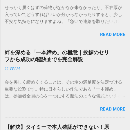
せっかく届くはずの荷物がなかなか来なかったり、不在票が
入っていてどうすればいいか分からなかったりすると、少し
不安な気持ちになりますよね。「急いで連絡を取りたいけれ
ど、どこに電話すれば一番早いの？」「ネットで簡単に手続
READ MORE
きできる？」といった疑問を抱える方も多いはずです。 福山
通運は企業間物流のイメージが強いかもしれませんが、個人
向けの宅配サービスも非常に充実しています。大切なのは、
絆を深める「一本締め」の極意｜挨拶のセリ
目的に合わせた適切な連絡先を選ぶことです。この記事で
フから成功の秘訣までを完全解説
は、荷物の追跡確認から営業所への電話連絡、再配達の依頼
11:38 AM
手順まで、初めての方でも迷わずに解決できる方法を詳しく
解説します。 福山通運のサービスの特徴と強み 福山通運は日
会を美しく締めくくることは、その場の満足度を決定づける
本全国に広範なネットワークを持つ大手運送会社です。特に
重要な役割です。特に日本らしい作法である「一本締め」
重量物や大型の荷物、そして企業間の輸送において圧倒的な
は、参加者全員の心を一つにする魔法のような儀式といえる
実績を誇ります。 個人で利用する場合、他の宅配業者と少し
でしょう。 「突然の指名で何を話せばいいかわからない」
異なる点として「営業所ごとの対応が非常にきめ細かい」と
READ MORE
「手拍子のリズムに自信がない」と不安を感じる方も多いは
いう特徴があります。地域に密着した各拠点が配送をコント
ずです。この記事では、ビジネスからカジュアルな集まりま
ロールしているため、現場の状況に合わせた柔軟な相談がし
で、どのような場面でも堂々と立ち振る舞えるための「一本
やすいのがメリットです。まずは、今抱えている悩みがどの
【解決】タイミーで本人確認ができない！原