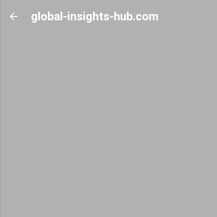
Skip to main content
global-insights-hub.com