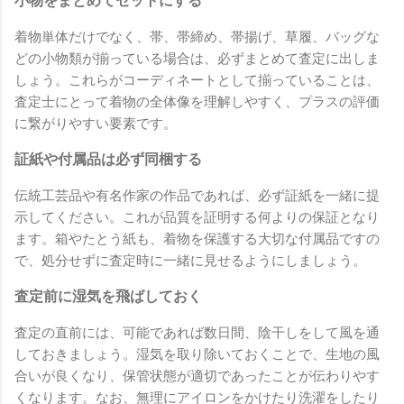
小物をまとめてセットにする
着物単体だけでなく、帯、帯締め、帯揚げ、草履、バッグな
どの小物類が揃っている場合は、必ずまとめて査定に出しま
しょう。これらがコーディネートとして揃っていることは、
査定士にとって着物の全体像を理解しやすく、プラスの評価
に繋がりやすい要素です。
証紙や付属品は必ず同梱する
伝統工芸品や有名作家の作品であれば、必ず証紙を一緒に提
示してください。これが品質を証明する何よりの保証となり
ます。箱やたとう紙も、着物を保護する大切な付属品ですの
で、処分せずに査定時に一緒に見せるようにしましょう。
査定前に湿気を飛ばしておく
査定の直前には、可能であれば数日間、陰干しをして風を通
しておきましょう。湿気を取り除いておくことで、生地の風
合いが良くなり、保管状態が適切であったことが伝わりやす
くなります。なお、無理にアイロンをかけたり洗濯をしたり