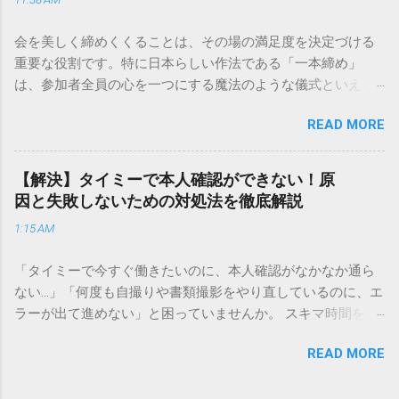
手順まで、初めての方でも迷わずに解決できる方法を詳しく
解説します。 福山通運のサービスの特徴と強み 福山通運は日
会を美しく締めくくることは、その場の満足度を決定づける
本全国に広範なネットワークを持つ大手運送会社です。特に
重要な役割です。特に日本らしい作法である「一本締め」
重量物や大型の荷物、そして企業間の輸送において圧倒的な
は、参加者全員の心を一つにする魔法のような儀式といえる
実績を誇ります。 個人で利用する場合、他の宅配業者と少し
でしょう。 「突然の指名で何を話せばいいかわからない」
異なる点として「営業所ごとの対応が非常にきめ細かい」と
READ MORE
「手拍子のリズムに自信がない」と不安を感じる方も多いは
いう特徴があります。地域に密着した各拠点が配送をコント
ずです。この記事では、ビジネスからカジュアルな集まりま
ロールしているため、現場の状況に合わせた柔軟な相談がし
で、どのような場面でも堂々と立ち振る舞えるための「一本
やすいのがメリットです。まずは、今抱えている悩みがどの
【解決】タイミーで本人確認ができない！原
締め」の作法を、基礎知識から具体的なセリフ例まで丁寧に
サービスで解決できるかを確認していきましょう。 1. 荷物の
因と失敗しないための対処法を徹底解説
解説します。 一本締めとは？その本質と効果 一本締めは、単
状況を今すぐ知りたい場合（配送状況の確認） 問い合わせの
1:15 AM
に手を叩いて終わらせる作業ではありません。その時間、そ
電話をかける前に、まずは「お荷物配達状況照会」を確認す
の場所で共有した喜びや感謝を、全員の手拍子という形にし
るのが最も効率的です。現在の荷物がいったいどこにあるの
「タイミーで今すぐ働きたいのに、本人確認がなかなか通ら
て刻み込む伝統的な儀礼です。 一本締めがもたらすポジティ
か、いつ届く予定なのかは、お手元の番号一つで判明しま
ない…」「何度も自撮りや書類撮影をやり直しているのに、エ
ブな効果 一体感の創出 参加者全員が一斉に同じリズムを刻む
す。 伝票番号（お問い合わせ番号）を準備する : 送り状（伝
ラーが出て進めない」と困っていませんか。 スキマ時間を有
ことで、集団としての連帯感が生まれます。 心地よい終幕
票）の控えに記載されている、数字の並びを確認してくださ
効活用してサクッと稼げる「Timee（タイミー）」は、現代の
「ここで終わり」という合図が明確になるため、参加者は余
い。これが荷物の識別番号になります。 確認できる内容 : 集
READ MORE
賢い働き方に欠かせないツールです。しかし、その最初の壁
韻を大切にしながら、すっきりと解散することができます。
荷が完了しているか、中継地点を通過したか、最寄りの営業
となるのが「本人確認（eKYC）」の手続き。ここでつまずい
感謝の視覚化 言葉だけでは伝えきれない「お疲れ様」「あり
所に到着しているか、現在配達中かといった詳細なステータ
てしまうと、魅力的な求人を目の前にして応募すらできない