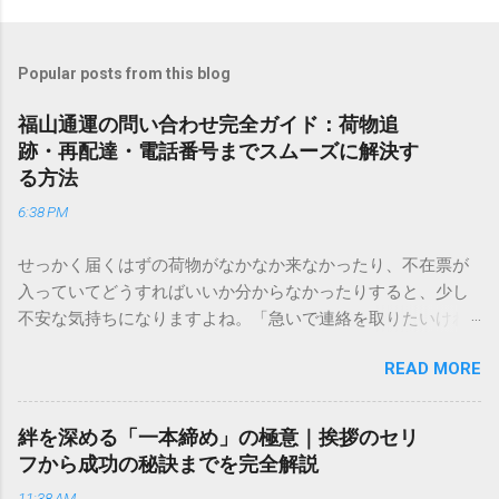
Popular posts from this blog
福山通運の問い合わせ完全ガイド：荷物追
跡・再配達・電話番号までスムーズに解決す
る方法
6:38 PM
せっかく届くはずの荷物がなかなか来なかったり、不在票が
入っていてどうすればいいか分からなかったりすると、少し
不安な気持ちになりますよね。「急いで連絡を取りたいけれ
ど、どこに電話すれば一番早いの？」「ネットで簡単に手続
READ MORE
きできる？」といった疑問を抱える方も多いはずです。 福山
通運は企業間物流のイメージが強いかもしれませんが、個人
向けの宅配サービスも非常に充実しています。大切なのは、
絆を深める「一本締め」の極意｜挨拶のセリ
目的に合わせた適切な連絡先を選ぶことです。この記事で
フから成功の秘訣までを完全解説
は、荷物の追跡確認から営業所への電話連絡、再配達の依頼
11:38 AM