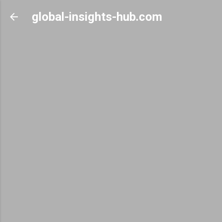
Skip to main content
global-insights-hub.com