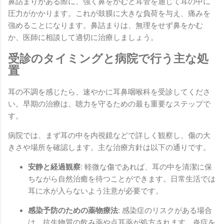
鼻詰まりがある際に、強く鼻をかむと耳管を通じて耳の中に
圧力がかかります。これが鼓膜に大きな負荷を与え、痛みを
強めることになります。鼻詰まりは、無理をせず鼻をかむ
か、医師に相談して適切に治療しましょう。
受診のタイミングと病院で行う主な処
置
耳の不調を感じたら、速やかに耳鼻咽喉科を受診してくださ
い。早期の治療は、聴力を守るための最も重要なステップで
す。
病院では、まず耳の中を内視鏡などで詳しく観察し、傷の大
きさや場所を確認します。主な治療方針は以下の通りです。
安静と経過観察:
軽微な傷であれば、耳の中を清潔に保
ちながら自然治癒を待つことができます。日常生活では
耳に水が入らないよう注意が必要です。
感染予防のための薬物療法:
感染症のリスクがある場合
は、抗生物質の飲み薬や点耳薬が処方されます。炎症を