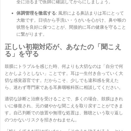
全に治るまで医師に確認してからにしましょう。
体調管理を徹底する:
風邪による鼻詰まりは耳にとって
大敵です。日頃から手洗い・うがいを心がけ、鼻や喉の
状態を良好に保つことが、間接的に耳の健康を守ること
に繋がります。
正しい初期対応が、あなたの「聞こえ
る」を守る
鼓膜にトラブルを感じた時、何よりも大切なのは「自分で何
とかしようとしない」ことです。耳は一生付き合っていく大
切な感覚器官です。だからこそ、少しでも違和感を覚えた
ら、迷わず専門家である耳鼻咽喉科医に相談してください。
適切な診断と治療を受けることで、多くの場合、鼓膜はきれ
いに修復され、元の健やかな聞こえを取り戻すことができま
す。自己判断での放置や無理な処置は、難聴という取り返し
のつかないリスクを招きかねません。