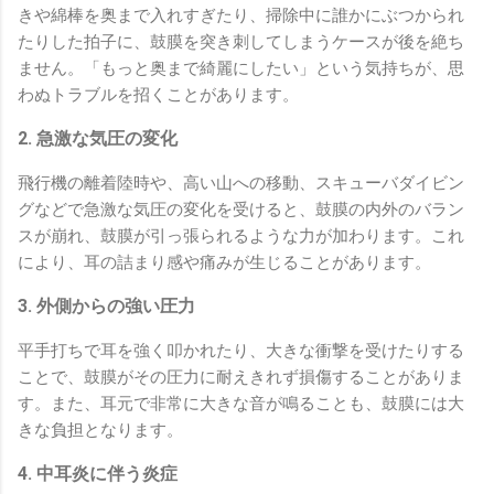
きや綿棒を奥まで入れすぎたり、掃除中に誰かにぶつかられ
たりした拍子に、鼓膜を突き刺してしまうケースが後を絶ち
ません。「もっと奥まで綺麗にしたい」という気持ちが、思
わぬトラブルを招くことがあります。
2. 急激な気圧の変化
飛行機の離着陸時や、高い山への移動、スキューバダイビン
グなどで急激な気圧の変化を受けると、鼓膜の内外のバラン
スが崩れ、鼓膜が引っ張られるような力が加わります。これ
により、耳の詰まり感や痛みが生じることがあります。
3. 外側からの強い圧力
平手打ちで耳を強く叩かれたり、大きな衝撃を受けたりする
ことで、鼓膜がその圧力に耐えきれず損傷することがありま
す。また、耳元で非常に大きな音が鳴ることも、鼓膜には大
きな負担となります。
4. 中耳炎に伴う炎症