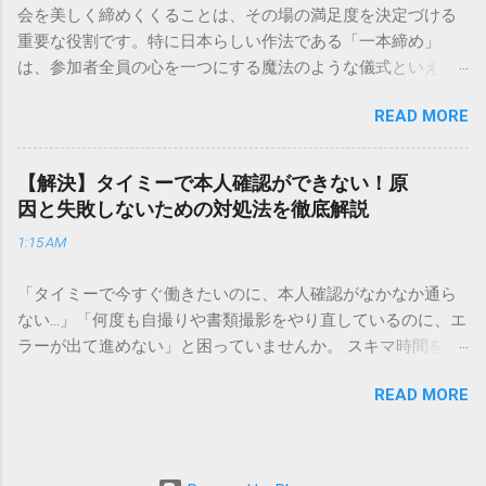
会を美しく締めくくることは、その場の満足度を決定づける
本全国に広範なネットワークを持つ大手運送会社です。特に
重要な役割です。特に日本らしい作法である「一本締め」
重量物や大型の荷物、そして企業間の輸送において圧倒的な
は、参加者全員の心を一つにする魔法のような儀式といえる
実績を誇ります。 個人で利用する場合、他の宅配業者と少し
でしょう。 「突然の指名で何を話せばいいかわからない」
異なる点として「営業所ごとの対応が非常にきめ細かい」と
READ MORE
「手拍子のリズムに自信がない」と不安を感じる方も多いは
いう特徴があります。地域に密着した各拠点が配送をコント
ずです。この記事では、ビジネスからカジュアルな集まりま
ロールしているため、現場の状況に合わせた柔軟な相談がし
で、どのような場面でも堂々と立ち振る舞えるための「一本
やすいのがメリットです。まずは、今抱えている悩みがどの
【解決】タイミーで本人確認ができない！原
締め」の作法を、基礎知識から具体的なセリフ例まで丁寧に
サービスで解決できるかを確認していきましょう。 1. 荷物の
因と失敗しないための対処法を徹底解説
解説します。 一本締めとは？その本質と効果 一本締めは、単
状況を今すぐ知りたい場合（配送状況の確認） 問い合わせの
1:15 AM
に手を叩いて終わらせる作業ではありません。その時間、そ
電話をかける前に、まずは「お荷物配達状況照会」を確認す
の場所で共有した喜びや感謝を、全員の手拍子という形にし
るのが最も効率的です。現在の荷物がいったいどこにあるの
「タイミーで今すぐ働きたいのに、本人確認がなかなか通ら
て刻み込む伝統的な儀礼です。 一本締めがもたらすポジティ
か、いつ届く予定なのかは、お手元の番号一つで判明しま
ない…」「何度も自撮りや書類撮影をやり直しているのに、エ
ブな効果 一体感の創出 参加者全員が一斉に同じリズムを刻む
す。 伝票番号（お問い合わせ番号）を準備する : 送り状（伝
ラーが出て進めない」と困っていませんか。 スキマ時間を有
ことで、集団としての連帯感が生まれます。 心地よい終幕
票）の控えに記載されている、数字の並びを確認してくださ
効活用してサクッと稼げる「Timee（タイミー）」は、現代の
「ここで終わり」という合図が明確になるため、参加者は余
い。これが荷物の識別番号になります。 確認できる内容 : 集
READ MORE
賢い働き方に欠かせないツールです。しかし、その最初の壁
韻を大切にしながら、すっきりと解散することができます。
荷が完了しているか、中継地点を通過したか、最寄りの営業
となるのが「本人確認（eKYC）」の手続き。ここでつまずい
感謝の視覚化 言葉だけでは伝えきれない「お疲れ様」「あり
所に到着しているか、現在配達中かといった詳細なステータ
てしまうと、魅力的な求人を目の前にして応募すらできない
がとう」という想いを、拍手の音に込めることができます。
ス。 メリット : 24時間いつでも自分のペースで確認できるた
という、もったいない状況になってしまいます。 実は、タイ
「一本締め」と「一丁締め」の違い 一般的に「パン！パン！