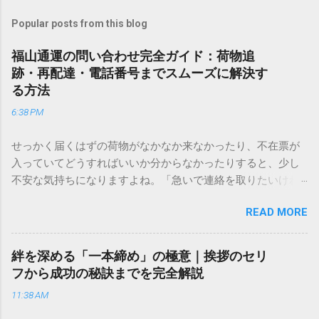
Popular posts from this blog
福山通運の問い合わせ完全ガイド：荷物追
跡・再配達・電話番号までスムーズに解決す
る方法
6:38 PM
せっかく届くはずの荷物がなかなか来なかったり、不在票が
入っていてどうすればいいか分からなかったりすると、少し
不安な気持ちになりますよね。「急いで連絡を取りたいけれ
ど、どこに電話すれば一番早いの？」「ネットで簡単に手続
READ MORE
きできる？」といった疑問を抱える方も多いはずです。 福山
通運は企業間物流のイメージが強いかもしれませんが、個人
向けの宅配サービスも非常に充実しています。大切なのは、
絆を深める「一本締め」の極意｜挨拶のセリ
目的に合わせた適切な連絡先を選ぶことです。この記事で
フから成功の秘訣までを完全解説
は、荷物の追跡確認から営業所への電話連絡、再配達の依頼
11:38 AM
手順まで、初めての方でも迷わずに解決できる方法を詳しく
解説します。 福山通運のサービスの特徴と強み 福山通運は日