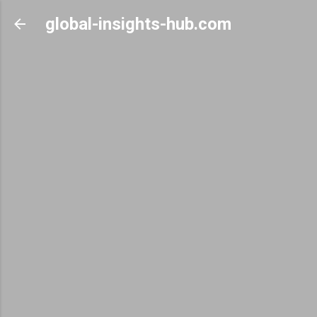
Skip to main content
global-insights-hub.com