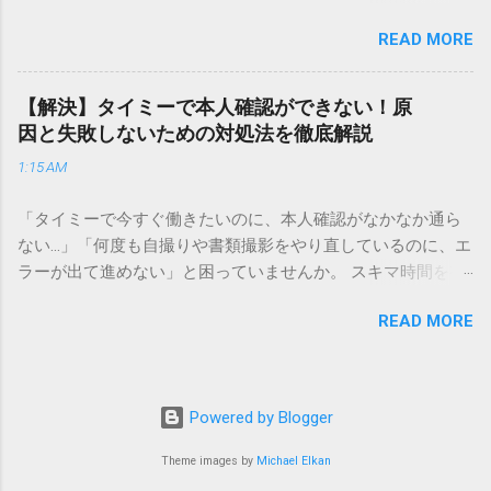
でしょう。 「突然の指名で何を話せばいいかわからない」
異なる点として「営業所ごとの対応が非常にきめ細かい」と
READ MORE
「手拍子のリズムに自信がない」と不安を感じる方も多いは
いう特徴があります。地域に密着した各拠点が配送をコント
ずです。この記事では、ビジネスからカジュアルな集まりま
ロールしているため、現場の状況に合わせた柔軟な相談がし
で、どのような場面でも堂々と立ち振る舞えるための「一本
やすいのがメリットです。まずは、今抱えている悩みがどの
【解決】タイミーで本人確認ができない！原
締め」の作法を、基礎知識から具体的なセリフ例まで丁寧に
サービスで解決できるかを確認していきましょう。 1. 荷物の
因と失敗しないための対処法を徹底解説
解説します。 一本締めとは？その本質と効果 一本締めは、単
状況を今すぐ知りたい場合（配送状況の確認） 問い合わせの
1:15 AM
に手を叩いて終わらせる作業ではありません。その時間、そ
電話をかける前に、まずは「お荷物配達状況照会」を確認す
の場所で共有した喜びや感謝を、全員の手拍子という形にし
るのが最も効率的です。現在の荷物がいったいどこにあるの
「タイミーで今すぐ働きたいのに、本人確認がなかなか通ら
て刻み込む伝統的な儀礼です。 一本締めがもたらすポジティ
か、いつ届く予定なのかは、お手元の番号一つで判明しま
ない…」「何度も自撮りや書類撮影をやり直しているのに、エ
ブな効果 一体感の創出 参加者全員が一斉に同じリズムを刻む
す。 伝票番号（お問い合わせ番号）を準備する : 送り状（伝
ラーが出て進めない」と困っていませんか。 スキマ時間を有
ことで、集団としての連帯感が生まれます。 心地よい終幕
票）の控えに記載されている、数字の並びを確認してくださ
効活用してサクッと稼げる「Timee（タイミー）」は、現代の
「ここで終わり」という合図が明確になるため、参加者は余
い。これが荷物の識別番号になります。 確認できる内容 : 集
READ MORE
賢い働き方に欠かせないツールです。しかし、その最初の壁
韻を大切にしながら、すっきりと解散することができます。
荷が完了しているか、中継地点を通過したか、最寄りの営業
となるのが「本人確認（eKYC）」の手続き。ここでつまずい
感謝の視覚化 言葉だけでは伝えきれない「お疲れ様」「あり
所に到着しているか、現在配達中かといった詳細なステータ
てしまうと、魅力的な求人を目の前にして応募すらできない
がとう」という想いを、拍手の音に込めることができます。
ス。 メリット : 24時間いつでも自分のペースで確認できるた
という、もったいない状況になってしまいます。 実は、タイ
「一本締め」と「一丁締め」の違い 一般的に「パン！パン！
Powered by Blogger
め、電話がつながるのを待つ必要がありません。 スマートフ
ミーの本人確認で失敗する原因の多くは、非常にシンプル
パン！パン！」（3回打った後に1回）というリズムで行われ
ォンやパソコンでの操作 : 専用の入力フォームに番号を記載す
で、ちょっとしたコツを知るだけで解決できるものばかりで
Theme images by
Michael Elkan
るものを一本締めと呼びますが、一部の地域や習慣ではこれ
るだけで、リアルタイムの状況が表示されます。もしステー
す。この記事では、公式の審査基準や実際のユーザーの声を
を「一丁締め」と呼ぶこともあります。どちらも意味合いは