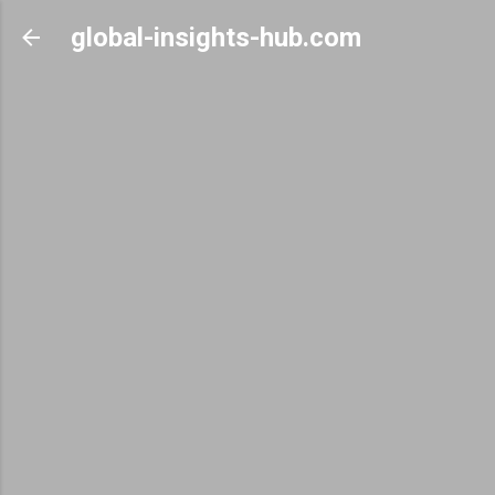
Skip to main content
global-insights-hub.com