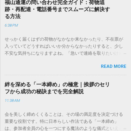
福山通運の問い合わせ完全ガイド：荷物追
跡・再配達・電話番号までスムーズに解決す
る方法
6:38 PM
せっかく届くはずの荷物がなかなか来なかったり、不在票が
入っていてどうすればいいか分からなかったりすると、少し
不安な気持ちになりますよね。「急いで連絡を取りたいけれ
ど、どこに電話すれば一番早いの？」「ネットで簡単に手続
READ MORE
きできる？」といった疑問を抱える方も多いはずです。 福山
通運は企業間物流のイメージが強いかもしれませんが、個人
向けの宅配サービスも非常に充実しています。大切なのは、
絆を深める「一本締め」の極意｜挨拶のセリ
目的に合わせた適切な連絡先を選ぶことです。この記事で
フから成功の秘訣までを完全解説
は、荷物の追跡確認から営業所への電話連絡、再配達の依頼
11:38 AM
手順まで、初めての方でも迷わずに解決できる方法を詳しく
解説します。 福山通運のサービスの特徴と強み 福山通運は日
会を美しく締めくくることは、その場の満足度を決定づける
本全国に広範なネットワークを持つ大手運送会社です。特に
重要な役割です。特に日本らしい作法である「一本締め」
重量物や大型の荷物、そして企業間の輸送において圧倒的な
は、参加者全員の心を一つにする魔法のような儀式といえる
実績を誇ります。 個人で利用する場合、他の宅配業者と少し