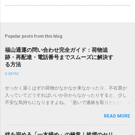
Popular posts from this blog
福山通運の問い合わせ完全ガイド：荷物追
跡・再配達・電話番号までスムーズに解決す
る方法
6:38 PM
せっかく届くはずの荷物がなかなか来なかったり、不在票が
入っていてどうすればいいか分からなかったりすると、少し
不安な気持ちになりますよね。「急いで連絡を取りたいけれ
ど、どこに電話すれば一番早いの？」「ネットで簡単に手続
READ MORE
きできる？」といった疑問を抱える方も多いはずです。 福山
通運は企業間物流のイメージが強いかもしれませんが、個人
向けの宅配サービスも非常に充実しています。大切なのは、
絆を深める「一本締め」の極意｜挨拶のセリ