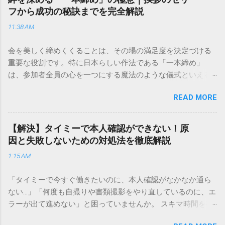
目的に合わせた適切な連絡先を選ぶことです。この記事で
フから成功の秘訣までを完全解説
は、荷物の追跡確認から営業所への電話連絡、再配達の依頼
11:38 AM
手順まで、初めての方でも迷わずに解決できる方法を詳しく
解説します。 福山通運のサービスの特徴と強み 福山通運は日
会を美しく締めくくることは、その場の満足度を決定づける
本全国に広範なネットワークを持つ大手運送会社です。特に
重要な役割です。特に日本らしい作法である「一本締め」
重量物や大型の荷物、そして企業間の輸送において圧倒的な
は、参加者全員の心を一つにする魔法のような儀式といえる
実績を誇ります。 個人で利用する場合、他の宅配業者と少し
でしょう。 「突然の指名で何を話せばいいかわからない」
異なる点として「営業所ごとの対応が非常にきめ細かい」と
READ MORE
「手拍子のリズムに自信がない」と不安を感じる方も多いは
いう特徴があります。地域に密着した各拠点が配送をコント
ずです。この記事では、ビジネスからカジュアルな集まりま
ロールしているため、現場の状況に合わせた柔軟な相談がし
で、どのような場面でも堂々と立ち振る舞えるための「一本
やすいのがメリットです。まずは、今抱えている悩みがどの
【解決】タイミーで本人確認ができない！原
締め」の作法を、基礎知識から具体的なセリフ例まで丁寧に
サービスで解決できるかを確認していきましょう。 1. 荷物の
因と失敗しないための対処法を徹底解説
解説します。 一本締めとは？その本質と効果 一本締めは、単
状況を今すぐ知りたい場合（配送状況の確認） 問い合わせの
1:15 AM
に手を叩いて終わらせる作業ではありません。その時間、そ
電話をかける前に、まずは「お荷物配達状況照会」を確認す
の場所で共有した喜びや感謝を、全員の手拍子という形にし
るのが最も効率的です。現在の荷物がいったいどこにあるの
「タイミーで今すぐ働きたいのに、本人確認がなかなか通ら
て刻み込む伝統的な儀礼です。 一本締めがもたらすポジティ
か、いつ届く予定なのかは、お手元の番号一つで判明しま
ない…」「何度も自撮りや書類撮影をやり直しているのに、エ
ブな効果 一体感の創出 参加者全員が一斉に同じリズムを刻む
す。 伝票番号（お問い合わせ番号）を準備する : 送り状（伝
ラーが出て進めない」と困っていませんか。 スキマ時間を有
ことで、集団としての連帯感が生まれます。 心地よい終幕
票）の控えに記載されている、数字の並びを確認してくださ
効活用してサクッと稼げる「Timee（タイミー）」は、現代の
「ここで終わり」という合図が明確になるため、参加者は余
い。これが荷物の識別番号になります。 確認できる内容 : 集