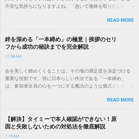
不安な気持ちになりますよね。「急いで連絡を取りたいけれ
ど、どこに電話すれば一番早いの？」「ネットで簡単に手続
READ MORE
きできる？」といった疑問を抱える方も多いはずです。 福山
通運は企業間物流のイメージが強いかもしれませんが、個人
向けの宅配サービスも非常に充実しています。大切なのは、
絆を深める「一本締め」の極意｜挨拶のセリ
目的に合わせた適切な連絡先を選ぶことです。この記事で
フから成功の秘訣までを完全解説
は、荷物の追跡確認から営業所への電話連絡、再配達の依頼
11:38 AM
手順まで、初めての方でも迷わずに解決できる方法を詳しく
解説します。 福山通運のサービスの特徴と強み 福山通運は日
会を美しく締めくくることは、その場の満足度を決定づける
本全国に広範なネットワークを持つ大手運送会社です。特に
重要な役割です。特に日本らしい作法である「一本締め」
重量物や大型の荷物、そして企業間の輸送において圧倒的な
は、参加者全員の心を一つにする魔法のような儀式といえる
実績を誇ります。 個人で利用する場合、他の宅配業者と少し
でしょう。 「突然の指名で何を話せばいいかわからない」
異なる点として「営業所ごとの対応が非常にきめ細かい」と
READ MORE
「手拍子のリズムに自信がない」と不安を感じる方も多いは
いう特徴があります。地域に密着した各拠点が配送をコント
ずです。この記事では、ビジネスからカジュアルな集まりま
ロールしているため、現場の状況に合わせた柔軟な相談がし
で、どのような場面でも堂々と立ち振る舞えるための「一本
やすいのがメリットです。まずは、今抱えている悩みがどの
【解決】タイミーで本人確認ができない！原
締め」の作法を、基礎知識から具体的なセリフ例まで丁寧に
サービスで解決できるかを確認していきましょう。 1. 荷物の
因と失敗しないための対処法を徹底解説
解説します。 一本締めとは？その本質と効果 一本締めは、単
状況を今すぐ知りたい場合（配送状況の確認） 問い合わせの
1:15 AM
に手を叩いて終わらせる作業ではありません。その時間、そ