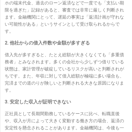
ホの端末代金、過去のローン返済などで一度でも「支払い期
限を過ぎた」記録があると、審査では非常に厳しく判断され
ます。金融機関にとって、遅延の事実は「返済計画が守れな
い可能性がある」というサインとして受け取られるからで
す。
2. 他社からの借入件数や金額が多すぎる
借入先が多すぎると、たとえ総額が大きくなくても「多重債
務者」とみなされます。多くの会社から少しずつ借りている
状態は、家計管理が破綻しているリスクが高いと判断されが
ちです。また、年収に対して借入総額が極端に多い場合も、
完済までの道のりが険しいと判断される大きな原因になりま
す。
3. 安定した収入が証明できない
正社員として長期間勤務しているケースに比べ、転職直後
や、収入が月によって大きく変動する働き方の場合、返済の
安定性を懸念されることがあります。金融機関は、今後も一