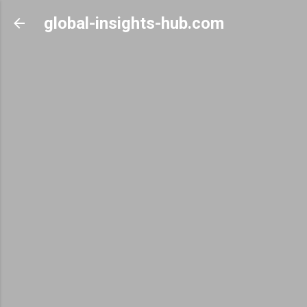
Skip to main content
global-insights-hub.com