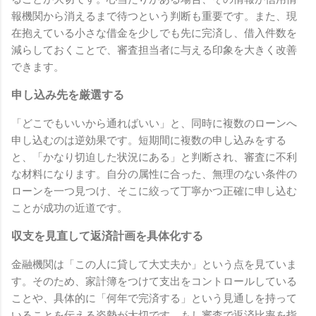
報機関から消えるまで待つという判断も重要です。また、現
在抱えている小さな借金を少しでも先に完済し、借入件数を
減らしておくことで、審査担当者に与える印象を大きく改善
できます。
申し込み先を厳選する
「どこでもいいから通ればいい」と、同時に複数のローンへ
申し込むのは逆効果です。短期間に複数の申し込みをする
と、「かなり切迫した状況にある」と判断され、審査に不利
な材料になります。自分の属性に合った、無理のない条件の
ローンを一つ見つけ、そこに絞って丁寧かつ正確に申し込む
ことが成功の近道です。
収支を見直して返済計画を具体化する
金融機関は「この人に貸して大丈夫か」という点を見ていま
す。そのため、家計簿をつけて支出をコントロールしている
ことや、具体的に「何年で完済する」という見通しを持って
いることを伝える姿勢が大切です。もし審査で返済比率を指