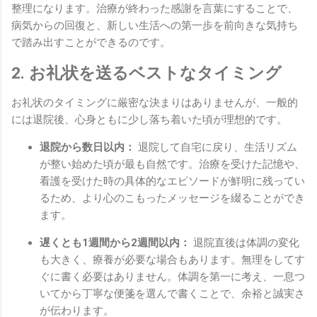
整理になります。治療が終わった感謝を言葉にすることで、
病気からの回復と、新しい生活への第一歩を前向きな気持ち
で踏み出すことができるのです。
2. お礼状を送るベストなタイミング
お礼状のタイミングに厳密な決まりはありませんが、一般的
には退院後、心身ともに少し落ち着いた頃が理想的です。
退院から数日以内：
退院して自宅に戻り、生活リズム
が整い始めた頃が最も自然です。治療を受けた記憶や、
看護を受けた時の具体的なエピソードが鮮明に残ってい
るため、より心のこもったメッセージを綴ることができ
ます。
遅くとも1週間から2週間以内：
退院直後は体調の変化
も大きく、療養が必要な場合もあります。無理をしてす
ぐに書く必要はありません。体調を第一に考え、一息つ
いてから丁寧な便箋を選んで書くことで、余裕と誠実さ
が伝わります。