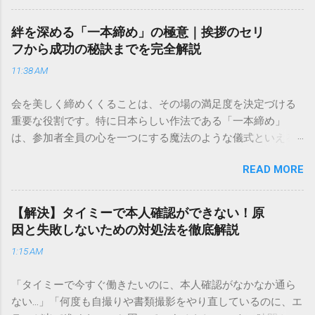
通運は企業間物流のイメージが強いかもしれませんが、個人
向けの宅配サービスも非常に充実しています。大切なのは、
絆を深める「一本締め」の極意｜挨拶のセリ
目的に合わせた適切な連絡先を選ぶことです。この記事で
フから成功の秘訣までを完全解説
は、荷物の追跡確認から営業所への電話連絡、再配達の依頼
11:38 AM
手順まで、初めての方でも迷わずに解決できる方法を詳しく
解説します。 福山通運のサービスの特徴と強み 福山通運は日
会を美しく締めくくることは、その場の満足度を決定づける
本全国に広範なネットワークを持つ大手運送会社です。特に
重要な役割です。特に日本らしい作法である「一本締め」
重量物や大型の荷物、そして企業間の輸送において圧倒的な
は、参加者全員の心を一つにする魔法のような儀式といえる
実績を誇ります。 個人で利用する場合、他の宅配業者と少し
でしょう。 「突然の指名で何を話せばいいかわからない」
異なる点として「営業所ごとの対応が非常にきめ細かい」と
READ MORE
「手拍子のリズムに自信がない」と不安を感じる方も多いは
いう特徴があります。地域に密着した各拠点が配送をコント
ずです。この記事では、ビジネスからカジュアルな集まりま
ロールしているため、現場の状況に合わせた柔軟な相談がし
で、どのような場面でも堂々と立ち振る舞えるための「一本
やすいのがメリットです。まずは、今抱えている悩みがどの
【解決】タイミーで本人確認ができない！原
締め」の作法を、基礎知識から具体的なセリフ例まで丁寧に
サービスで解決できるかを確認していきましょう。 1. 荷物の
因と失敗しないための対処法を徹底解説
解説します。 一本締めとは？その本質と効果 一本締めは、単
状況を今すぐ知りたい場合（配送状況の確認） 問い合わせの
1:15 AM
に手を叩いて終わらせる作業ではありません。その時間、そ
電話をかける前に、まずは「お荷物配達状況照会」を確認す
の場所で共有した喜びや感謝を、全員の手拍子という形にし
るのが最も効率的です。現在の荷物がいったいどこにあるの
「タイミーで今すぐ働きたいのに、本人確認がなかなか通ら
て刻み込む伝統的な儀礼です。 一本締めがもたらすポジティ
か、いつ届く予定なのかは、お手元の番号一つで判明しま
ない…」「何度も自撮りや書類撮影をやり直しているのに、エ
ブな効果 一体感の創出 参加者全員が一斉に同じリズムを刻む
す。 伝票番号（お問い合わせ番号）を準備する : 送り状（伝