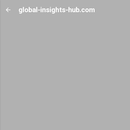
Skip to main content
global-insights-hub.com