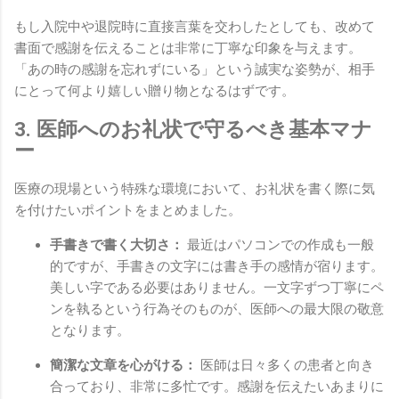
もし入院中や退院時に直接言葉を交わしたとしても、改めて
書面で感謝を伝えることは非常に丁寧な印象を与えます。
「あの時の感謝を忘れずにいる」という誠実な姿勢が、相手
にとって何より嬉しい贈り物となるはずです。
3. 医師へのお礼状で守るべき基本マナ
ー
医療の現場という特殊な環境において、お礼状を書く際に気
を付けたいポイントをまとめました。
手書きで書く大切さ：
最近はパソコンでの作成も一般
的ですが、手書きの文字には書き手の感情が宿ります。
美しい字である必要はありません。一文字ずつ丁寧にペ
ンを執るという行為そのものが、医師への最大限の敬意
となります。
簡潔な文章を心がける：
医師は日々多くの患者と向き
合っており、非常に多忙です。感謝を伝えたいあまりに