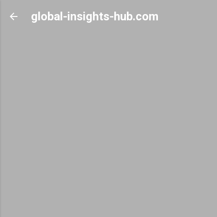
Skip to main content
global-insights-hub.com