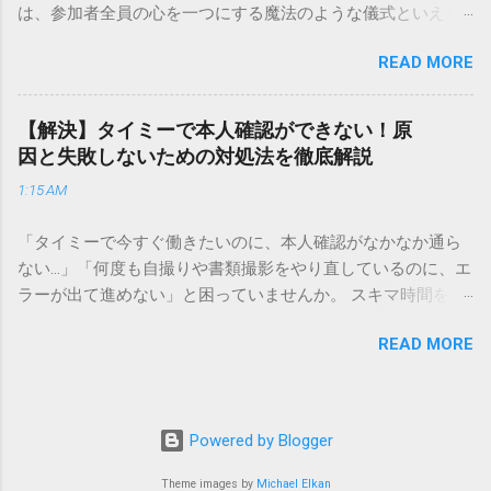
は、参加者全員の心を一つにする魔法のような儀式といえる
実績を誇ります。 個人で利用する場合、他の宅配業者と少し
でしょう。 「突然の指名で何を話せばいいかわからない」
異なる点として「営業所ごとの対応が非常にきめ細かい」と
READ MORE
「手拍子のリズムに自信がない」と不安を感じる方も多いは
いう特徴があります。地域に密着した各拠点が配送をコント
ずです。この記事では、ビジネスからカジュアルな集まりま
ロールしているため、現場の状況に合わせた柔軟な相談がし
で、どのような場面でも堂々と立ち振る舞えるための「一本
やすいのがメリットです。まずは、今抱えている悩みがどの
【解決】タイミーで本人確認ができない！原
締め」の作法を、基礎知識から具体的なセリフ例まで丁寧に
サービスで解決できるかを確認していきましょう。 1. 荷物の
因と失敗しないための対処法を徹底解説
解説します。 一本締めとは？その本質と効果 一本締めは、単
状況を今すぐ知りたい場合（配送状況の確認） 問い合わせの
1:15 AM
に手を叩いて終わらせる作業ではありません。その時間、そ
電話をかける前に、まずは「お荷物配達状況照会」を確認す
の場所で共有した喜びや感謝を、全員の手拍子という形にし
るのが最も効率的です。現在の荷物がいったいどこにあるの
「タイミーで今すぐ働きたいのに、本人確認がなかなか通ら
て刻み込む伝統的な儀礼です。 一本締めがもたらすポジティ
か、いつ届く予定なのかは、お手元の番号一つで判明しま
ない…」「何度も自撮りや書類撮影をやり直しているのに、エ
ブな効果 一体感の創出 参加者全員が一斉に同じリズムを刻む
す。 伝票番号（お問い合わせ番号）を準備する : 送り状（伝
ラーが出て進めない」と困っていませんか。 スキマ時間を有
ことで、集団としての連帯感が生まれます。 心地よい終幕
票）の控えに記載されている、数字の並びを確認してくださ
効活用してサクッと稼げる「Timee（タイミー）」は、現代の
「ここで終わり」という合図が明確になるため、参加者は余
い。これが荷物の識別番号になります。 確認できる内容 : 集
READ MORE
賢い働き方に欠かせないツールです。しかし、その最初の壁
韻を大切にしながら、すっきりと解散することができます。
荷が完了しているか、中継地点を通過したか、最寄りの営業
となるのが「本人確認（eKYC）」の手続き。ここでつまずい
感謝の視覚化 言葉だけでは伝えきれない「お疲れ様」「あり
所に到着しているか、現在配達中かといった詳細なステータ
てしまうと、魅力的な求人を目の前にして応募すらできない
がとう」という想いを、拍手の音に込めることができます。
ス。 メリット : 24時間いつでも自分のペースで確認できるた
という、もったいない状況になってしまいます。 実は、タイ
「一本締め」と「一丁締め」の違い 一般的に「パン！パン！
Powered by Blogger
め、電話がつながるのを待つ必要がありません。 スマートフ
ミーの本人確認で失敗する原因の多くは、非常にシンプル
パン！パン！」（3回打った後に1回）というリズムで行われ
ォンやパソコンでの操作 : 専用の入力フォームに番号を記載す
で、ちょっとしたコツを知るだけで解決できるものばかりで
Theme images by
Michael Elkan
るものを一本締めと呼びますが、一部の地域や習慣ではこれ