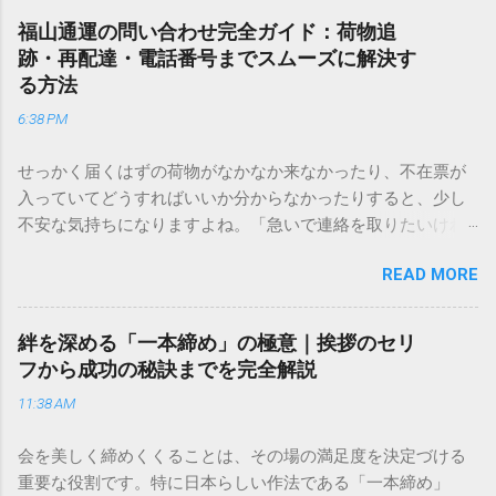
福山通運の問い合わせ完全ガイド：荷物追
跡・再配達・電話番号までスムーズに解決す
る方法
6:38 PM
せっかく届くはずの荷物がなかなか来なかったり、不在票が
入っていてどうすればいいか分からなかったりすると、少し
不安な気持ちになりますよね。「急いで連絡を取りたいけれ
ど、どこに電話すれば一番早いの？」「ネットで簡単に手続
READ MORE
きできる？」といった疑問を抱える方も多いはずです。 福山
通運は企業間物流のイメージが強いかもしれませんが、個人
向けの宅配サービスも非常に充実しています。大切なのは、
絆を深める「一本締め」の極意｜挨拶のセリ
目的に合わせた適切な連絡先を選ぶことです。この記事で
フから成功の秘訣までを完全解説
は、荷物の追跡確認から営業所への電話連絡、再配達の依頼
11:38 AM
手順まで、初めての方でも迷わずに解決できる方法を詳しく
解説します。 福山通運のサービスの特徴と強み 福山通運は日
会を美しく締めくくることは、その場の満足度を決定づける
本全国に広範なネットワークを持つ大手運送会社です。特に
重要な役割です。特に日本らしい作法である「一本締め」
重量物や大型の荷物、そして企業間の輸送において圧倒的な