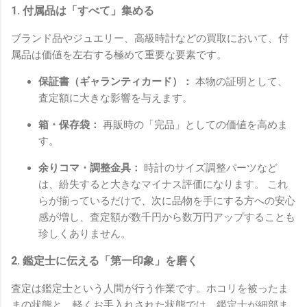
1. 付属品は「すべて」集める
ブランド品やジュエリー、高級時計などの買取において、付
属品は価値を左右する極めて重要な要素です。
保証書（ギャランティカード）：
本物の証明として、
査定額に大きな影響を与えます。
箱・保存袋：
再販時の「完品」としての価値を高めま
す。
余りコマ・調整金具：
時計のサイズ調整パーツなど
は、紛失すると大きなマイナス評価になります。 これ
らが揃っているだけで、次に品物を手にする方への安心
感が増し、査定額が数千円から数万円アップすることも
珍しくありません。
2. 鑑定士に伝える「第一印象」を磨く
査定は鑑定士という人間が行う作業です。ホコリを被ったま
まの状態と、軽くお手入れされた状態では、鑑定士が細部ま