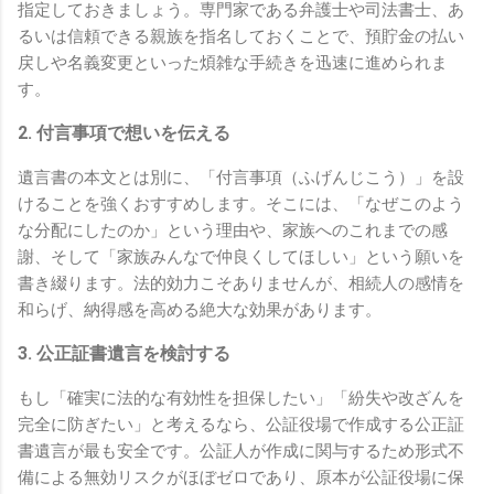
指定しておきましょう。専門家である弁護士や司法書士、あ
るいは信頼できる親族を指名しておくことで、預貯金の払い
戻しや名義変更といった煩雑な手続きを迅速に進められま
す。
2. 付言事項で想いを伝える
遺言書の本文とは別に、「付言事項（ふげんじこう）」を設
けることを強くおすすめします。そこには、「なぜこのよう
な分配にしたのか」という理由や、家族へのこれまでの感
謝、そして「家族みんなで仲良くしてほしい」という願いを
書き綴ります。法的効力こそありませんが、相続人の感情を
和らげ、納得感を高める絶大な効果があります。
3. 公正証書遺言を検討する
もし「確実に法的な有効性を担保したい」「紛失や改ざんを
完全に防ぎたい」と考えるなら、公証役場で作成する公正証
書遺言が最も安全です。公証人が作成に関与するため形式不
備による無効リスクがほぼゼロであり、原本が公証役場に保