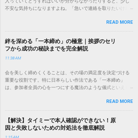
入っていてどうすればいいか分からなかったりすると、少し
不安な気持ちになりますよね。「急いで連絡を取りたいけれ
ど、どこに電話すれば一番早いの？」「ネットで簡単に手続
READ MORE
きできる？」といった疑問を抱える方も多いはずです。 福山
通運は企業間物流のイメージが強いかもしれませんが、個人
向けの宅配サービスも非常に充実しています。大切なのは、
絆を深める「一本締め」の極意｜挨拶のセリ
目的に合わせた適切な連絡先を選ぶことです。この記事で
フから成功の秘訣までを完全解説
は、荷物の追跡確認から営業所への電話連絡、再配達の依頼
11:38 AM
手順まで、初めての方でも迷わずに解決できる方法を詳しく
解説します。 福山通運のサービスの特徴と強み 福山通運は日
会を美しく締めくくることは、その場の満足度を決定づける
本全国に広範なネットワークを持つ大手運送会社です。特に
重要な役割です。特に日本らしい作法である「一本締め」
重量物や大型の荷物、そして企業間の輸送において圧倒的な
は、参加者全員の心を一つにする魔法のような儀式といえる
実績を誇ります。 個人で利用する場合、他の宅配業者と少し
でしょう。 「突然の指名で何を話せばいいかわからない」
異なる点として「営業所ごとの対応が非常にきめ細かい」と
READ MORE
「手拍子のリズムに自信がない」と不安を感じる方も多いは
いう特徴があります。地域に密着した各拠点が配送をコント
ずです。この記事では、ビジネスからカジュアルな集まりま
ロールしているため、現場の状況に合わせた柔軟な相談がし
で、どのような場面でも堂々と立ち振る舞えるための「一本
やすいのがメリットです。まずは、今抱えている悩みがどの
【解決】タイミーで本人確認ができない！原
締め」の作法を、基礎知識から具体的なセリフ例まで丁寧に
サービスで解決できるかを確認していきましょう。 1. 荷物の
因と失敗しないための対処法を徹底解説
解説します。 一本締めとは？その本質と効果 一本締めは、単
状況を今すぐ知りたい場合（配送状況の確認） 問い合わせの
1:15 AM