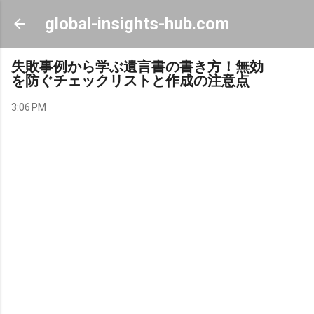
Skip to main content
global-insights-hub.com
失敗事例から学ぶ遺言書の書き方！無効
を防ぐチェックリストと作成の注意点
3:06 PM