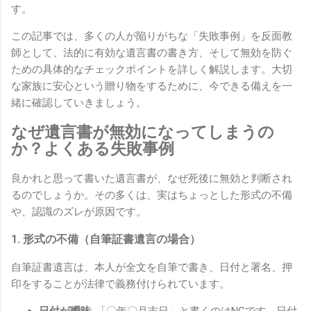
す。
この記事では、多くの人が陥りがちな「失敗事例」を反面教
師として、法的に有効な遺言書の書き方、そして無効を防ぐ
ための具体的なチェックポイントを詳しく解説します。大切
な家族に安心という贈り物をするために、今できる備えを一
緒に確認していきましょう。
なぜ遺言書が無効になってしまうの
か？よくある失敗事例
良かれと思って書いた遺言書が、なぜ死後に無効と判断され
るのでしょうか。その多くは、実はちょっとした形式の不備
や、認識のズレが原因です。
1. 形式の不備（自筆証書遺言の場合）
自筆証書遺言は、本人が全文を自筆で書き、日付と署名、押
印をすることが法律で義務付けられています。
日付が曖昧
: 「〇年〇月吉日」と書くのはNGです。日付