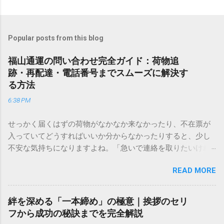
Popular posts from this blog
福山通運の問い合わせ完全ガイド：荷物追
跡・再配達・電話番号までスムーズに解決す
る方法
6:38 PM
せっかく届くはずの荷物がなかなか来なかったり、不在票が
入っていてどうすればいいか分からなかったりすると、少し
不安な気持ちになりますよね。「急いで連絡を取りたいけれ
ど、どこに電話すれば一番早いの？」「ネットで簡単に手続
READ MORE
きできる？」といった疑問を抱える方も多いはずです。 福山
通運は企業間物流のイメージが強いかもしれませんが、個人
向けの宅配サービスも非常に充実しています。大切なのは、
絆を深める「一本締め」の極意｜挨拶のセリ
目的に合わせた適切な連絡先を選ぶことです。この記事で
フから成功の秘訣までを完全解説
は、荷物の追跡確認から営業所への電話連絡、再配達の依頼