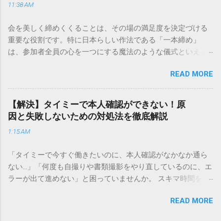
11:38 AM
手順まで、初めての方でも迷わずに解決できる方法を詳しく
解説します。 福山通運のサービスの特徴と強み 福山通運は日
会を美しく締めくくることは、その場の満足度を決定づける
本全国に広範なネットワークを持つ大手運送会社です。特に
重要な役割です。特に日本らしい作法である「一本締め」
重量物や大型の荷物、そして企業間の輸送において圧倒的な
は、参加者全員の心を一つにする魔法のような儀式といえる
実績を誇ります。 個人で利用する場合、他の宅配業者と少し
でしょう。 「突然の指名で何を話せばいいかわからない」
異なる点として「営業所ごとの対応が非常にきめ細かい」と
READ MORE
「手拍子のリズムに自信がない」と不安を感じる方も多いは
いう特徴があります。地域に密着した各拠点が配送をコント
ずです。この記事では、ビジネスからカジュアルな集まりま
ロールしているため、現場の状況に合わせた柔軟な相談がし
で、どのような場面でも堂々と立ち振る舞えるための「一本
やすいのがメリットです。まずは、今抱えている悩みがどの
【解決】タイミーで本人確認ができない！原
締め」の作法を、基礎知識から具体的なセリフ例まで丁寧に
サービスで解決できるかを確認していきましょう。 1. 荷物の
因と失敗しないための対処法を徹底解説
解説します。 一本締めとは？その本質と効果 一本締めは、単
状況を今すぐ知りたい場合（配送状況の確認） 問い合わせの
1:15 AM
に手を叩いて終わらせる作業ではありません。その時間、そ
電話をかける前に、まずは「お荷物配達状況照会」を確認す
の場所で共有した喜びや感謝を、全員の手拍子という形にし
るのが最も効率的です。現在の荷物がいったいどこにあるの
「タイミーで今すぐ働きたいのに、本人確認がなかなか通ら
て刻み込む伝統的な儀礼です。 一本締めがもたらすポジティ
か、いつ届く予定なのかは、お手元の番号一つで判明しま
ない…」「何度も自撮りや書類撮影をやり直しているのに、エ
ブな効果 一体感の創出 参加者全員が一斉に同じリズムを刻む
す。 伝票番号（お問い合わせ番号）を準備する : 送り状（伝
ラーが出て進めない」と困っていませんか。 スキマ時間を有
ことで、集団としての連帯感が生まれます。 心地よい終幕
票）の控えに記載されている、数字の並びを確認してくださ
効活用してサクッと稼げる「Timee（タイミー）」は、現代の
「ここで終わり」という合図が明確になるため、参加者は余
い。これが荷物の識別番号になります。 確認できる内容 : 集
READ MORE
賢い働き方に欠かせないツールです。しかし、その最初の壁
韻を大切にしながら、すっきりと解散することができます。
荷が完了しているか、中継地点を通過したか、最寄りの営業
となるのが「本人確認（eKYC）」の手続き。ここでつまずい
感謝の視覚化 言葉だけでは伝えきれない「お疲れ様」「あり