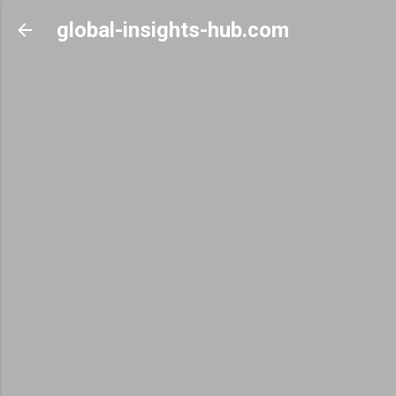
Skip to main content
global-insights-hub.com