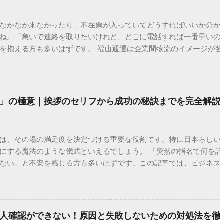
なかなか来なかったり、不在票が入っていてどうすればいいか分
ね。「急いで連絡を取りたいけれど、どこに電話すれば一番早い
を抱える方も多いはずです。 福山通運は企業間物流のイメージが
常に充実しています。大切なのは、目的に合わせた適切な連絡先
業所への電話連絡、再配達の依頼手順まで、初めての方でも迷わ
サービスの特徴と強み 福山通運は日本全国に広範なネットワークを
して企業間の輸送において圧倒的な実績を誇ります。 個人で利用
」の極意｜挨拶のセリフから成功の秘訣までを完全解
所ごとの対応が非常にきめ細かい」という特徴があります。地域
現場の状況に合わせた柔軟な相談がしやすいのがメリットです。
かを確認していきましょう。 1. 荷物の状況を今すぐ知りたい場合
は、その場の満足度を決定づける重要な役割です。特に日本らし
まずは「お荷物配達状況照会」を確認するのが最も効率的です。
にする魔法のような儀式といえるでしょう。 「突然の指名で何を
のかは、お手元の番号一つで判明します。 伝票番号（お問い合わせ番
ない」と不安を感じる方も多いはずです。この記事では、ビジネ
ている、数字の並びを確認してください。これが荷物の識別番号に
々と立ち振る舞えるための「一本締め」の作法を、基礎知識から
るか、中継地点を通過したか、最寄りの営業所に到着しているか、現
は？その本質と効果 一本締めは、単に手を叩いて終わらせる作業で
24時間いつでも自分のペースで確認できるため、電話がつながるのを
感謝を、全員の手拍子という形にして刻み込む伝統的な儀礼です。
の操作 : 専用の入力フォームに番号を記載するだけで、リアルタ
出 参加者全員が一斉に同じリズムを刻むことで、集団としての連帯
不在）」になっていれば、そのままスムーズに次の手続きへ移ることも
人確認ができない！原因と失敗しないための対処法を