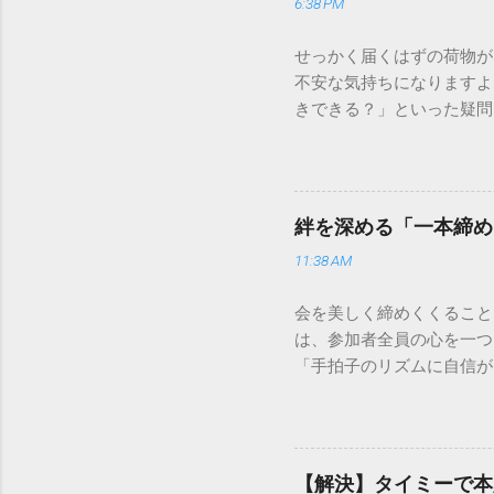
6:38 PM
せっかく届くはずの荷物が
不安な気持ちになりますよ
きできる？」といった疑問
人向けの宅配サービスも非
は、荷物の追跡確認から営
解説します。 福山通運の
に重量物や大型の荷物、そ
絆を深める「一本締め
少し異なる点として「営業
11:38 AM
ントロールしているため、
どのサービスで解決できる
会を美しく締めくくること
わせの電話をかける前に、
は、参加者全員の心を一つ
あるのか、いつ届く予定な
「手拍子のリズムに自信が
（伝票）の控えに記載され
で、どのような場面でも堂
容 : 集荷が完了してい
解説します。 一本締めと
テータス。 メリット : 
その場所で共有した喜びや
マートフォンやパソコンで
ティブな効果 一体感の創
もしステータスが「持戻（
【解決】タイミーで本