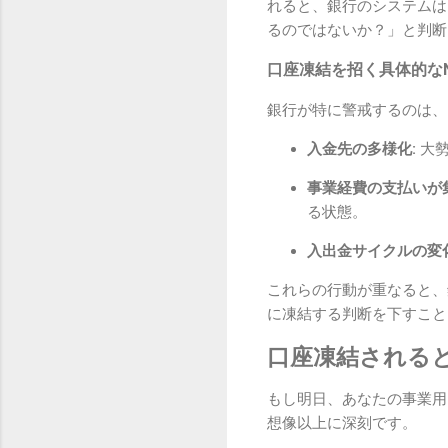
れると、銀行のシステムは
るのではないか？」と判断
口座凍結を招く具体的な
銀行が特に警戒するのは、
入金先の多様化:
大勢
事業経費の支払いが集
る状態。
入出金サイクルの変化
これらの行動が重なると、
に凍結する判断を下すこと
口座凍結される
もし明日、あなたの事業用
想像以上に深刻です。