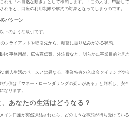
これを「不自然な動き」として検知します。「この人は、申請し
されると、口座の利用制限や解約の対象となってしまうのです。
NGパターン
以下のような取引です。
のクライアントや取引先から、頻繁に振り込みがある状態。
中:
事務用品、広告宣伝費、外注費など、明らかに事業目的と思
:
個人生活のペースとは異なる、事業特有の入出金タイミングや
銀行側は「マネー・ローンダリングの疑いがある」と判断し、安
になります。
と、あなたの生活はどうなる？
メイン口座が突然凍結されたら、どのような事態が待ち受けてい