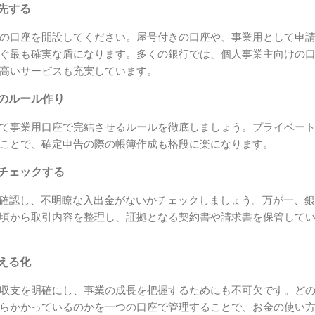
優先する
の口座を開設してください。屋号付きの口座や、事業用として申
ぐ最も確実な盾になります。多くの銀行では、個人事業主向けの
高いサービスも充実しています。
めのルール作り
て事業用口座で完結させるルールを徹底しましょう。プライベー
ことで、確定申告の際の帳簿作成も格段に楽になります。
にチェックする
を確認し、不明瞭な入出金がないかチェックしましょう。万が一、
頃から取引内容を整理し、証拠となる契約書や請求書を保管して
見える化
収支を明確にし、事業の成長を把握するためにも不可欠です。ど
らかかっているのかを一つの口座で管理することで、お金の使い