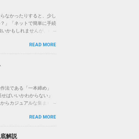
からなかったりすると、少し
の？」「ネットで簡単に手続
強いかもしれませんが、個
を選ぶことです。この記事で
READ MORE
ずに解決できる方法を詳しく
持つ大手運送会社です。特
する場合、他の宅配業者と
説
に密着した各拠点が配送をコ
まずは、今抱えている悩みが
（配送状況の確認） 問い合
い作法である「一本締め」
現在の荷物がいったいどこに
話せばいいかわからない」
号）を準備する : 送り状
スからカジュアルな集まりま
なります。 確認できる内
具体的なセリフ例まで丁寧に
在配達中かといった詳細なス
READ MORE
はありません。その時間、
待つ必要がありません。 ス
 一本締めがもたらすポジ
イムの状況が表示されます。
感が生まれます。 心地よい
可能です。 2. 電話で
徹底解説