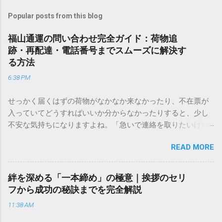
Popular posts from this blog
福山通運の問い合わせ完全ガイド：荷物追
跡・再配達・電話番号までスムーズに解決す
る方法
6:38 PM
せっかく届くはずの荷物がなかなか来なかったり、不在票が
入っていてどうすればいいか分からなかったりすると、少し
不安な気持ちになりますよね。「急いで連絡を取りたいけれ
ど、どこに電話すれば一番早いの？」「ネットで簡単に手続
READ MORE
きできる？」といった疑問を抱える方も多いはずです。 福山
通運は企業間物流のイメージが強いかもしれませんが、個人
向けの宅配サービスも非常に充実しています。大切なのは、
絆を深める「一本締め」の極意｜挨拶のセリ
目的に合わせた適切な連絡先を選ぶことです。この記事で
フから成功の秘訣までを完全解説
は、荷物の追跡確認から営業所への電話連絡、再配達の依頼
11:38 AM
手順まで、初めての方でも迷わずに解決できる方法を詳しく
解説します。 福山通運のサービスの特徴と強み 福山通運は日