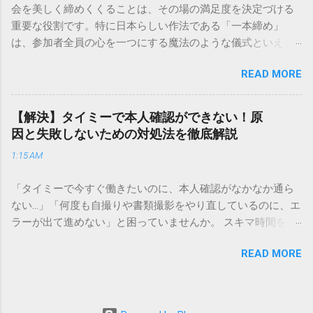
会を美しく締めくくることは、その場の満足度を決定づける
本全国に広範なネットワークを持つ大手運送会社です。特に
重要な役割です。特に日本らしい作法である「一本締め」
重量物や大型の荷物、そして企業間の輸送において圧倒的な
は、参加者全員の心を一つにする魔法のような儀式といえる
実績を誇ります。 個人で利用する場合、他の宅配業者と少し
でしょう。 「突然の指名で何を話せばいいかわからない」
異なる点として「営業所ごとの対応が非常にきめ細かい」と
READ MORE
「手拍子のリズムに自信がない」と不安を感じる方も多いは
いう特徴があります。地域に密着した各拠点が配送をコント
ずです。この記事では、ビジネスからカジュアルな集まりま
ロールしているため、現場の状況に合わせた柔軟な相談がし
で、どのような場面でも堂々と立ち振る舞えるための「一本
やすいのがメリットです。まずは、今抱えている悩みがどの
【解決】タイミーで本人確認ができない！原
締め」の作法を、基礎知識から具体的なセリフ例まで丁寧に
サービスで解決できるかを確認していきましょう。 1. 荷物の
因と失敗しないための対処法を徹底解説
解説します。 一本締めとは？その本質と効果 一本締めは、単
状況を今すぐ知りたい場合（配送状況の確認） 問い合わせの
1:15 AM
に手を叩いて終わらせる作業ではありません。その時間、そ
電話をかける前に、まずは「お荷物配達状況照会」を確認す
の場所で共有した喜びや感謝を、全員の手拍子という形にし
るのが最も効率的です。現在の荷物がいったいどこにあるの
「タイミーで今すぐ働きたいのに、本人確認がなかなか通ら
て刻み込む伝統的な儀礼です。 一本締めがもたらすポジティ
か、いつ届く予定なのかは、お手元の番号一つで判明しま
ない…」「何度も自撮りや書類撮影をやり直しているのに、エ
ブな効果 一体感の創出 参加者全員が一斉に同じリズムを刻む
す。 伝票番号（お問い合わせ番号）を準備する : 送り状（伝
ラーが出て進めない」と困っていませんか。 スキマ時間を有
ことで、集団としての連帯感が生まれます。 心地よい終幕
票）の控えに記載されている、数字の並びを確認してくださ
効活用してサクッと稼げる「Timee（タイミー）」は、現代の
「ここで終わり」という合図が明確になるため、参加者は余
い。これが荷物の識別番号になります。 確認できる内容 : 集
READ MORE
賢い働き方に欠かせないツールです。しかし、その最初の壁
韻を大切にしながら、すっきりと解散することができます。
荷が完了しているか、中継地点を通過したか、最寄りの営業
となるのが「本人確認（eKYC）」の手続き。ここでつまずい
感謝の視覚化 言葉だけでは伝えきれない「お疲れ様」「あり
所に到着しているか、現在配達中かといった詳細なステータ
てしまうと、魅力的な求人を目の前にして応募すらできない
がとう」という想いを、拍手の音に込めることができます。
ス。 メリット : 24時間いつでも自分のペースで確認できるた
という、もったいない状況になってしまいます。 実は、タイ
「一本締め」と「一丁締め」の違い 一般的に「パン！パン！