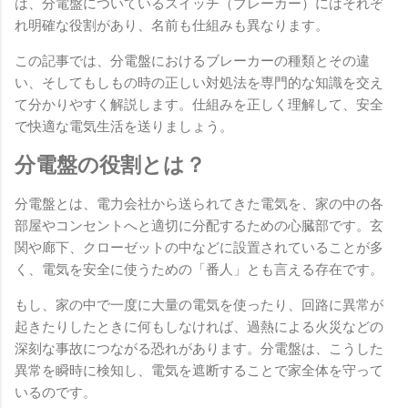
は、分電盤についているスイッチ（ブレーカー）にはそれぞ
れ明確な役割があり、名前も仕組みも異なります。
この記事では、分電盤におけるブレーカーの種類とその違
い、そしてもしもの時の正しい対処法を専門的な知識を交え
て分かりやすく解説します。仕組みを正しく理解して、安全
で快適な電気生活を送りましょう。
分電盤の役割とは？
分電盤とは、電力会社から送られてきた電気を、家の中の各
部屋やコンセントへと適切に分配するための心臓部です。玄
関や廊下、クローゼットの中などに設置されていることが多
く、電気を安全に使うための「番人」とも言える存在です。
もし、家の中で一度に大量の電気を使ったり、回路に異常が
起きたりしたときに何もしなければ、過熱による火災などの
深刻な事故につながる恐れがあります。分電盤は、こうした
異常を瞬時に検知し、電気を遮断することで家全体を守って
いるのです。