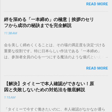
READ MORE
きできる？」といった疑問を抱える方も多いはずです。 福山
通運は企業間物流のイメージが強いかもしれませんが、個人
向けの宅配サービスも非常に充実しています。大切なのは、
絆を深める「一本締め」の極意｜挨拶のセリ
目的に合わせた適切な連絡先を選ぶことです。この記事で
フから成功の秘訣までを完全解説
は、荷物の追跡確認から営業所への電話連絡、再配達の依頼
11:38 AM
手順まで、初めての方でも迷わずに解決できる方法を詳しく
解説します。 福山通運のサービスの特徴と強み 福山通運は日
会を美しく締めくくることは、その場の満足度を決定づける
本全国に広範なネットワークを持つ大手運送会社です。特に
重要な役割です。特に日本らしい作法である「一本締め」
重量物や大型の荷物、そして企業間の輸送において圧倒的な
は、参加者全員の心を一つにする魔法のような儀式といえる
実績を誇ります。 個人で利用する場合、他の宅配業者と少し
でしょう。 「突然の指名で何を話せばいいかわからない」
異なる点として「営業所ごとの対応が非常にきめ細かい」と
READ MORE
「手拍子のリズムに自信がない」と不安を感じる方も多いは
いう特徴があります。地域に密着した各拠点が配送をコント
ずです。この記事では、ビジネスからカジュアルな集まりま
ロールしているため、現場の状況に合わせた柔軟な相談がし
で、どのような場面でも堂々と立ち振る舞えるための「一本
やすいのがメリットです。まずは、今抱えている悩みがどの
【解決】タイミーで本人確認ができない！原
締め」の作法を、基礎知識から具体的なセリフ例まで丁寧に
サービスで解決できるかを確認していきましょう。 1. 荷物の
因と失敗しないための対処法を徹底解説
解説します。 一本締めとは？その本質と効果 一本締めは、単
状況を今すぐ知りたい場合（配送状況の確認） 問い合わせの
1:15 AM
に手を叩いて終わらせる作業ではありません。その時間、そ
電話をかける前に、まずは「お荷物配達状況照会」を確認す
の場所で共有した喜びや感謝を、全員の手拍子という形にし
るのが最も効率的です。現在の荷物がいったいどこにあるの
「タイミーで今すぐ働きたいのに、本人確認がなかなか通ら
て刻み込む伝統的な儀礼です。 一本締めがもたらすポジティ