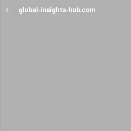
Skip to main content
global-insights-hub.com