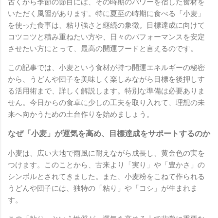
古くから季節の節目には、その時期のパワーを宿した食材を
いただく風習があります。特に夏至の時期に食べる「小麦」
を使った食事は、粘り強さと継続の象徴。目標達成に向けて
コツコツと積み重ねたい方や、日々のパフォーマンスを安定
させたい方にとって、最高の開運フードと言えるのです。
この記事では、小麦という食材が持つ開運エネルギーの秘密
から、うどんや団子を美味しく楽しみながら目標を後押しす
る活用術まで、詳しく解説します。特別な準備は必要ありま
せん。今日からの食卓に少しの工夫を取り入れて、理想の未
来へ向かうための土台作りを始めましょう。
なぜ「小麦」が運気を高め、目標達成をサポートするのか
小麦は、広い大地で雨風に耐えながら成長し、黄金色の実を
つけます。このことから、古来より「実り」や「豊かさ」の
シンボルとされてきました。また、小麦粉をこねて作られる
うどんや団子には、独特の「粘り」や「コシ」が生まれま
す。