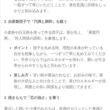
一筋ずつ丁寧にいただくことで、潜在意識に目標をしっ
かりと刻み込みます。
2. 自家製団子で「円満と調和」を願う
小麦粉や白玉粉を使って作る団子は、形が丸く、「家庭円
満」「対人関係の調和」を象徴します。
ポイント：
団子を丸める時、理想の未来が叶っている
自分を想像しながら、一つずつ丁寧に丸めてみてくださ
い。手作りならではのエネルギーが加わり、願いが引き
寄せられやすくなると言われています。
楽しみ方：
甘い餡や醤油だれなど、お好みの味で。家
族や大切な人と分け合うことで、喜びのエネルギーが倍
増し、周囲との良い関係をより強固にできます。
3. 焼きもちで「芯の強さ」を養う
香ばしく焼いた小麦のおもちは、外側のカリッとした食感と