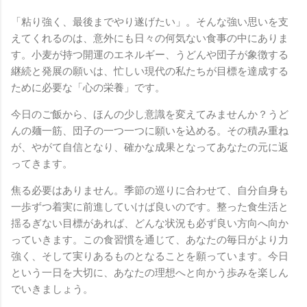
「粘り強く、最後までやり遂げたい」。そんな強い思いを支
えてくれるのは、意外にも日々の何気ない食事の中にありま
す。小麦が持つ開運のエネルギー、うどんや団子が象徴する
継続と発展の願いは、忙しい現代の私たちが目標を達成する
ために必要な「心の栄養」です。
今日のご飯から、ほんの少し意識を変えてみませんか？うど
んの麺一筋、団子の一つ一つに願いを込める。その積み重ね
が、やがて自信となり、確かな成果となってあなたの元に返
ってきます。
焦る必要はありません。季節の巡りに合わせて、自分自身も
一歩ずつ着実に前進していけば良いのです。整った食生活と
揺るぎない目標があれば、どんな状況も必ず良い方向へ向か
っていきます。この食習慣を通じて、あなたの毎日がより力
強く、そして実りあるものとなることを願っています。今日
という一日を大切に、あなたの理想へと向かう歩みを楽しん
でいきましょう。