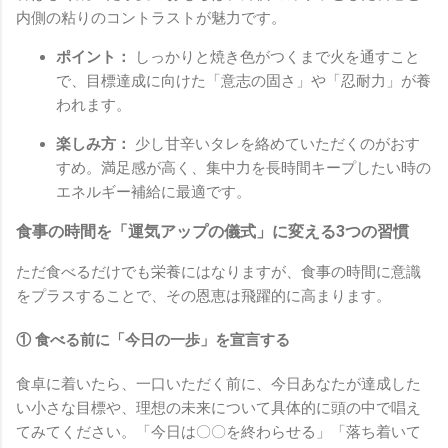
内側の粘りのコントラストが魅力です。
ポイント：
しっかりと焼き色がつくまで火を通すこと
で、目標達成に向けた「意志の固さ」や「忍耐力」が養
われます。
楽しみ方：
少し甘辛いタレを絡めていただくのがおす
すめ。満足感が高く、集中力を長時間キープしたい時の
エネルギー補給に最適です。
食事の時間を「運気アップの儀式」に変える3つの習慣
ただ食べるだけでも栄養にはなりますが、食事の時間に意識
をプラスすることで、その恩恵は飛躍的に高まります。
① 食べる前に「今日の一歩」を宣言する
食卓に着いたら、一口いただく前に、今日あなたが達成した
い小さな目標や、理想の未来について具体的に頭の中で唱え
てみてください。「今日は〇〇を終わらせる」「落ち着いて