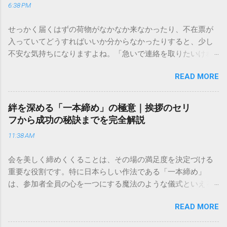
6:38 PM
せっかく届くはずの荷物がなかなか来なかったり、不在票が
入っていてどうすればいいか分からなかったりすると、少し
不安な気持ちになりますよね。「急いで連絡を取りたいけれ
ど、どこに電話すれば一番早いの？」「ネットで簡単に手続
READ MORE
きできる？」といった疑問を抱える方も多いはずです。 福山
通運は企業間物流のイメージが強いかもしれませんが、個人
向けの宅配サービスも非常に充実しています。大切なのは、
絆を深める「一本締め」の極意｜挨拶のセリ
目的に合わせた適切な連絡先を選ぶことです。この記事で
フから成功の秘訣までを完全解説
は、荷物の追跡確認から営業所への電話連絡、再配達の依頼
11:38 AM
手順まで、初めての方でも迷わずに解決できる方法を詳しく
解説します。 福山通運のサービスの特徴と強み 福山通運は日
会を美しく締めくくることは、その場の満足度を決定づける
本全国に広範なネットワークを持つ大手運送会社です。特に
重要な役割です。特に日本らしい作法である「一本締め」
重量物や大型の荷物、そして企業間の輸送において圧倒的な
は、参加者全員の心を一つにする魔法のような儀式といえる
実績を誇ります。 個人で利用する場合、他の宅配業者と少し
でしょう。 「突然の指名で何を話せばいいかわからない」
異なる点として「営業所ごとの対応が非常にきめ細かい」と
READ MORE
「手拍子のリズムに自信がない」と不安を感じる方も多いは
いう特徴があります。地域に密着した各拠点が配送をコント
ずです。この記事では、ビジネスからカジュアルな集まりま
ロールしているため、現場の状況に合わせた柔軟な相談がし