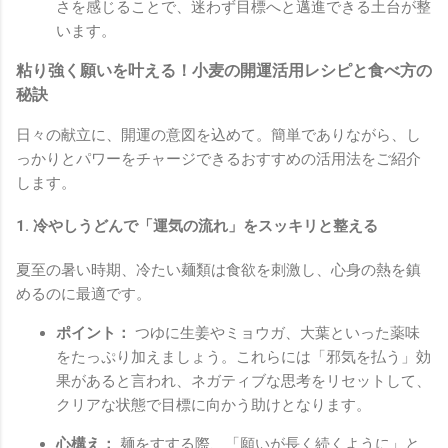
さを感じることで、迷わず目標へと邁進できる土台が整
います。
粘り強く願いを叶える！小麦の開運活用レシピと食べ方の
秘訣
日々の献立に、開運の意図を込めて。簡単でありながら、し
っかりとパワーをチャージできるおすすめの活用法をご紹介
します。
1. 冷やしうどんで「運気の流れ」をスッキリと整える
夏至の暑い時期、冷たい麺類は食欲を刺激し、心身の熱を鎮
めるのに最適です。
ポイント：
つゆに生姜やミョウガ、大葉といった薬味
をたっぷり加えましょう。これらには「邪気を払う」効
果があると言われ、ネガティブな思考をリセットして、
クリアな状態で目標に向かう助けとなります。
心構え：
麺をすする際、「願いが長く続くように」と