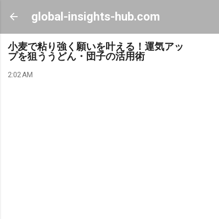
Skip to main content
global-insights-hub.com
小麦で粘り強く願いを叶える！運気アッ
プを狙ううどん・団子の活用術
2:02 AM