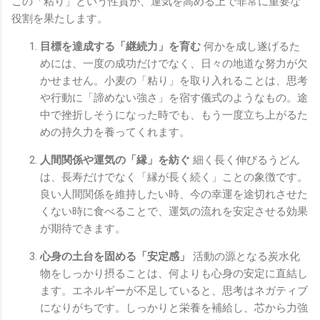
この「粘り」という性質が、運気を高める上で非常に重要な
役割を果たします。
目標を達成する「継続力」を育む
何かを成し遂げるた
めには、一度の成功だけでなく、日々の地道な努力が欠
かせません。小麦の「粘り」を取り入れることは、思考
や行動に「諦めない強さ」を宿す儀式のようなもの。途
中で挫折しそうになった時でも、もう一度立ち上がるた
めの持久力を養ってくれます。
人間関係や運気の「縁」を紡ぐ
細く長く伸びるうどん
は、長寿だけでなく「縁が長く続く」ことの象徴です。
良い人間関係を維持したい時、今の幸運を途切れさせた
くない時に食べることで、運気の流れを安定させる効果
が期待できます。
心身の土台を固める「安定感」
活動の源となる炭水化
物をしっかり摂ることは、何よりも心身の安定に直結し
ます。エネルギーが不足していると、思考はネガティブ
になりがちです。しっかりと栄養を補給し、芯から力強