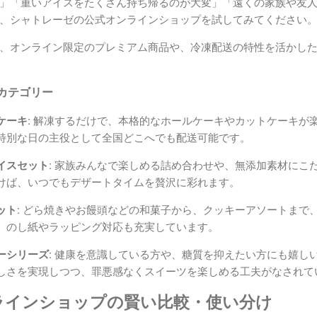
」「重いアイスをたくさん持ち帰るのが大変」「遠くの家族や友
、シャトレーゼの公式オンラインショップを試してみてください
、オンライン限定のプレミアム商品や、冷凍配送の特性を活かし
カテゴリー
ケーキ:
解凍するだけで、本格的なホールケーキやカットケーキが
特別な日の主役として全国どこへでも配送可能です。
イスセット:
家族みんなで楽しめる詰め合わせや、無添加素材にこ
けば、いつでもデザートタイムを贅沢に彩れます。
ト:
どら焼きやお饅頭などの和菓子から、クッキーアソートまで
。のし紙やラッピング対応も充実しています。
ーシリーズ:
健康を意識している方や、糖質を抑えたい方にも嬉し
しさを実現しつつ、罪悪感なくスイーツを楽しめる工夫がなされて
ラインショップの賢い比較・使い分け