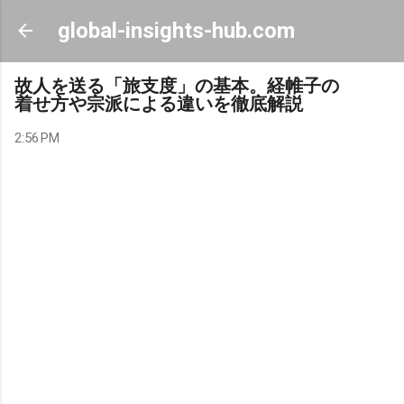
Skip to main content
global-insights-hub.com
故人を送る「旅支度」の基本。経帷子の
着せ方や宗派による違いを徹底解説
2:56 PM