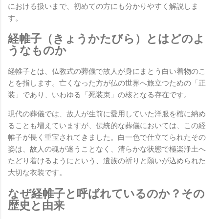
における扱いまで、初めての方にも分かりやすく解説しま
す。
経帷子（きょうかたびら）とはどのよ
うなものか
経帷子とは、仏教式の葬儀で故人が身にまとう白い着物のこ
とを指します。亡くなった方が仏の世界へ旅立つための「正
装」であり、いわゆる「死装束」の核となる存在です。
現代の葬儀では、故人が生前に愛用していた洋服を棺に納め
ることも増えていますが、伝統的な葬儀においては、この経
帷子が長く重宝されてきました。白一色で仕立てられたその
姿は、故人の魂が迷うことなく、清らかな状態で極楽浄土へ
たどり着けるようにという、遺族の祈りと願いが込められた
大切な衣装です。
なぜ経帷子と呼ばれているのか？その
歴史と由来