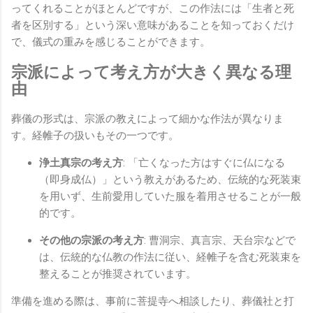
ってくれることがほとんどですが、この作法には「生者と死
者を区別する」という深い意味があることを知っておくだけ
で、儀式の重みを感じることができます。
宗派によって考え方が大きく異なる理
由
葬儀の形式は、宗派の教えによって細かな作法が異なりま
す。経帷子の扱いもその一つです。
浄土真宗の考え方
: 「亡くなった方はすぐに仏になる
（即身成仏）」という教えがあるため、伝統的な死装束
を用いず、生前愛用していた服を着用させることが一般
的です。
その他の宗派の考え方
: 曹洞宗、真言宗、天台宗などで
は、伝統的な仏教の作法に従い、経帷子を含む死装束を
整えることが推奨されています。
準備を進める際は、事前に菩提寺へ相談したり、葬儀社と打