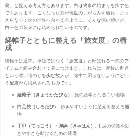
発」と捉える考え方もあります。白は物事の始まりを指す色
でもあります。亡くなった方が現世のしがらみを離れ、まっ
さらな心で次の世界へ向かえるように。そんな深い願いが、
白一色の装束には込められているのです。
経帷子とともに整える「旅支度」の構
成
経帷子は通常、単独ではなく「旅支度」と呼ばれる一式のア
イテムと組み合わせて身につけます。これらは、死後の世界
という遠い道のりを歩む故人が、途中で困らないようにとい
う配慮から用意されるものです。
経帷子（きょうかたびら）
: 旅の基本となる白い着物
白足袋（しろたび）
: 歩きやすいように足元を整える履
物
手甲（てっこう）・脚絆（きゃはん）
: 手足の保護や動
きやすさを助けるための装備