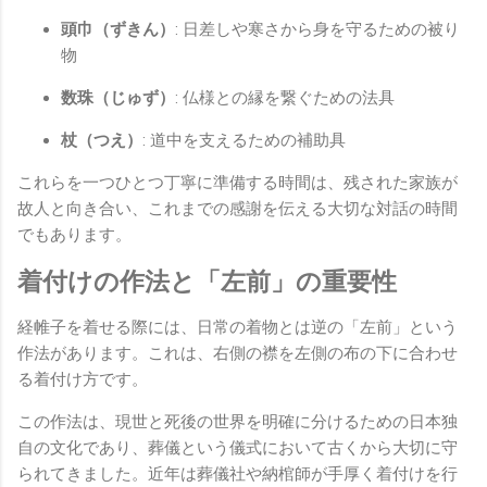
頭巾（ずきん）
: 日差しや寒さから身を守るための被り
物
数珠（じゅず）
: 仏様との縁を繋ぐための法具
杖（つえ）
: 道中を支えるための補助具
これらを一つひとつ丁寧に準備する時間は、残された家族が
故人と向き合い、これまでの感謝を伝える大切な対話の時間
でもあります。
着付けの作法と「左前」の重要性
経帷子を着せる際には、日常の着物とは逆の「左前」という
作法があります。これは、右側の襟を左側の布の下に合わせ
る着付け方です。
この作法は、現世と死後の世界を明確に分けるための日本独
自の文化であり、葬儀という儀式において古くから大切に守
られてきました。近年は葬儀社や納棺師が手厚く着付けを行