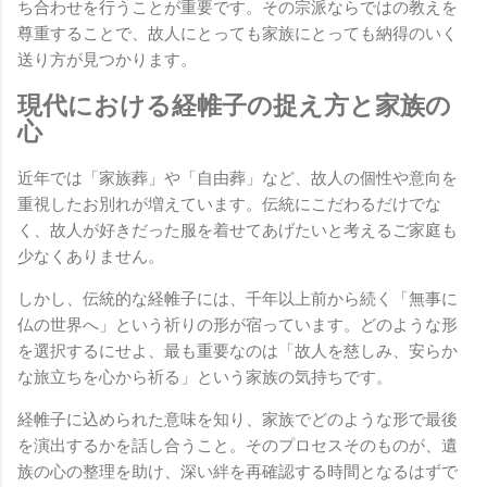
ち合わせを行うことが重要です。その宗派ならではの教えを
尊重することで、故人にとっても家族にとっても納得のいく
送り方が見つかります。
現代における経帷子の捉え方と家族の
心
近年では「家族葬」や「自由葬」など、故人の個性や意向を
重視したお別れが増えています。伝統にこだわるだけでな
く、故人が好きだった服を着せてあげたいと考えるご家庭も
少なくありません。
しかし、伝統的な経帷子には、千年以上前から続く「無事に
仏の世界へ」という祈りの形が宿っています。どのような形
を選択するにせよ、最も重要なのは「故人を慈しみ、安らか
な旅立ちを心から祈る」という家族の気持ちです。
経帷子に込められた意味を知り、家族でどのような形で最後
を演出するかを話し合うこと。そのプロセスそのものが、遺
族の心の整理を助け、深い絆を再確認する時間となるはずで