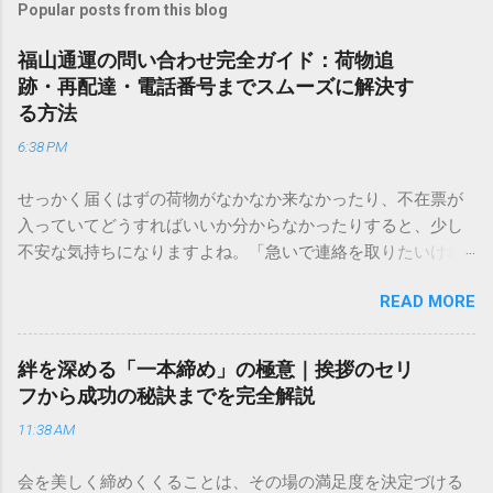
Popular posts from this blog
福山通運の問い合わせ完全ガイド：荷物追
跡・再配達・電話番号までスムーズに解決す
る方法
6:38 PM
せっかく届くはずの荷物がなかなか来なかったり、不在票が
入っていてどうすればいいか分からなかったりすると、少し
不安な気持ちになりますよね。「急いで連絡を取りたいけれ
ど、どこに電話すれば一番早いの？」「ネットで簡単に手続
READ MORE
きできる？」といった疑問を抱える方も多いはずです。 福山
通運は企業間物流のイメージが強いかもしれませんが、個人
向けの宅配サービスも非常に充実しています。大切なのは、
絆を深める「一本締め」の極意｜挨拶のセリ
目的に合わせた適切な連絡先を選ぶことです。この記事で
フから成功の秘訣までを完全解説
は、荷物の追跡確認から営業所への電話連絡、再配達の依頼
11:38 AM
手順まで、初めての方でも迷わずに解決できる方法を詳しく
解説します。 福山通運のサービスの特徴と強み 福山通運は日
会を美しく締めくくることは、その場の満足度を決定づける
本全国に広範なネットワークを持つ大手運送会社です。特に