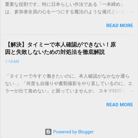
重要な役割です。特に日本らしい作法である「一本締め」
重量物や大型の荷物、そして企業間の輸送において圧倒的な
は、参加者全員の心を一つにする魔法のような儀式といえる
実績を誇ります。 個人で利用する場合、他の宅配業者と少し
でしょう。 「突然の指名で何を話せばいいかわからない」
異なる点として「営業所ごとの対応が非常にきめ細かい」と
READ MORE
「手拍子のリズムに自信がない」と不安を感じる方も多いは
いう特徴があります。地域に密着した各拠点が配送をコント
ずです。この記事では、ビジネスからカジュアルな集まりま
ロールしているため、現場の状況に合わせた柔軟な相談がし
で、どのような場面でも堂々と立ち振る舞えるための「一本
やすいのがメリットです。まずは、今抱えている悩みがどの
【解決】タイミーで本人確認ができない！原
締め」の作法を、基礎知識から具体的なセリフ例まで丁寧に
サービスで解決できるかを確認していきましょう。 1. 荷物の
因と失敗しないための対処法を徹底解説
解説します。 一本締めとは？その本質と効果 一本締めは、単
状況を今すぐ知りたい場合（配送状況の確認） 問い合わせの
1:15 AM
に手を叩いて終わらせる作業ではありません。その時間、そ
電話をかける前に、まずは「お荷物配達状況照会」を確認す
の場所で共有した喜びや感謝を、全員の手拍子という形にし
るのが最も効率的です。現在の荷物がいったいどこにあるの
「タイミーで今すぐ働きたいのに、本人確認がなかなか通ら
て刻み込む伝統的な儀礼です。 一本締めがもたらすポジティ
か、いつ届く予定なのかは、お手元の番号一つで判明しま
ない…」「何度も自撮りや書類撮影をやり直しているのに、エ
ブな効果 一体感の創出 参加者全員が一斉に同じリズムを刻む
す。 伝票番号（お問い合わせ番号）を準備する : 送り状（伝
ラーが出て進めない」と困っていませんか。 スキマ時間を有
ことで、集団としての連帯感が生まれます。 心地よい終幕
票）の控えに記載されている、数字の並びを確認してくださ
効活用してサクッと稼げる「Timee（タイミー）」は、現代の
「ここで終わり」という合図が明確になるため、参加者は余
い。これが荷物の識別番号になります。 確認できる内容 : 集
READ MORE
賢い働き方に欠かせないツールです。しかし、その最初の壁
韻を大切にしながら、すっきりと解散することができます。
荷が完了しているか、中継地点を通過したか、最寄りの営業
となるのが「本人確認（eKYC）」の手続き。ここでつまずい
感謝の視覚化 言葉だけでは伝えきれない「お疲れ様」「あり
所に到着しているか、現在配達中かといった詳細なステータ
てしまうと、魅力的な求人を目の前にして応募すらできない
がとう」という想いを、拍手の音に込めることができます。
ス。 メリット : 24時間いつでも自分のペースで確認できるた
という、もったいない状況になってしまいます。 実は、タイ
「一本締め」と「一丁締め」の違い 一般的に「パン！パン！
Powered by Blogger
め、電話がつながるのを待つ必要がありません。 スマートフ
ミーの本人確認で失敗する原因の多くは、非常にシンプル
パン！パン！」（3回打った後に1回）というリズムで行われ