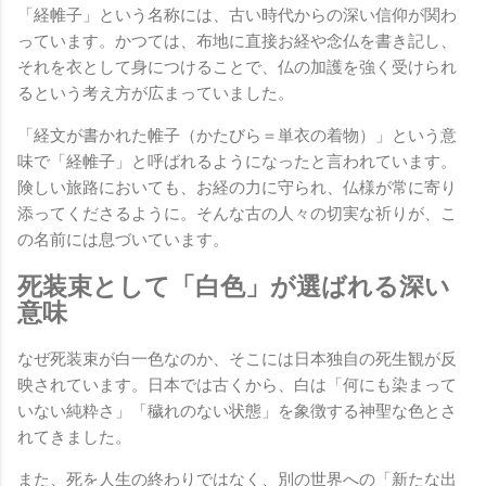
「経帷子」という名称には、古い時代からの深い信仰が関わ
っています。かつては、布地に直接お経や念仏を書き記し、
それを衣として身につけることで、仏の加護を強く受けられ
るという考え方が広まっていました。
「経文が書かれた帷子（かたびら＝単衣の着物）」という意
味で「経帷子」と呼ばれるようになったと言われています。
険しい旅路においても、お経の力に守られ、仏様が常に寄り
添ってくださるように。そんな古の人々の切実な祈りが、こ
の名前には息づいています。
死装束として「白色」が選ばれる深い
意味
なぜ死装束が白一色なのか、そこには日本独自の死生観が反
映されています。日本では古くから、白は「何にも染まって
いない純粋さ」「穢れのない状態」を象徴する神聖な色とさ
れてきました。
また、死を人生の終わりではなく、別の世界への「新たな出