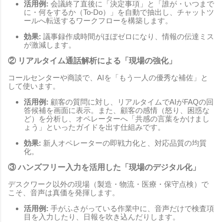
活用例:
会議終了直後に「決定事項」と「誰が・いつまで
に・何をするか（To-Do）」を自動で抽出し、チャットツ
ールへ転送するワークフローを構築します。
効果:
議事録作成時間がほぼゼロになり、情報の伝達ミス
が激減します。
② リアルタイム通話解析による「現場の強化」
コールセンターや商談で、AIを「もう一人の優秀な補佐」と
して使います。
活用例:
顧客の質問に対し、リアルタイムでAIがFAQの回
答候補を画面に表示。また、顧客の感情（怒り、困惑な
ど）を分析し、オペレーターへ「共感の言葉をかけまし
ょう」といったガイドを出す仕組みです。
効果:
新人オペレーターの即戦力化と、対応品質の均質
化。
③ ハンズフリー入力を活用した「現場のデジタル化」
デスクワーク以外の現場（製造・物流・医療・保守点検）で
こそ、音声は真価を発揮します。
活用例:
手がふさがっている作業中に、音声だけで検査項
目を入力したり、日報を吹き込んだりします。