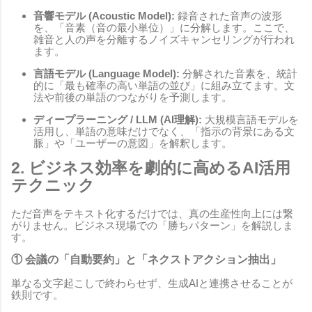
音響モデル (Acoustic Model):
録音された音声の波形
を、「音素（音の最小単位）」に分解します。ここで、
雑音と人の声を分離するノイズキャンセリングが行われ
ます。
言語モデル (Language Model):
分解された音素を、統計
的に「最も確率の高い単語の並び」に組み立てます。文
法や前後の単語のつながりを予測します。
ディープラーニング / LLM (AI理解):
大規模言語モデルを
活用し、単語の意味だけでなく、「指示の背景にある文
脈」や「ユーザーの意図」を解釈します。
2. ビジネス効率を劇的に高めるAI活用
テクニック
ただ音声をテキスト化するだけでは、真の生産性向上には繋
がりません。ビジネス現場での「勝ちパターン」を解説しま
す。
① 会議の「自動要約」と「ネクストアクション抽出」
単なる文字起こしで終わらせず、生成AIと連携させることが
鉄則です。