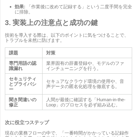
効果:
「作業後に改めて記録する」という二度手間を完全
に排除。
3. 実装上の注意点と成功の鍵
技術を導入する際は、以下のポイントに気をつけることで、
トラブルを未然に防げます。
課題
対策
専門用語の認
業界固有の辞書登録や、モデルのファ
識漏れ
インチューニングを行う。
セキュリティ
セキュアなクラウド環境の使用や、音
とプライバシ
声データの匿名化処理を徹底する。
ー
聞き間違いの
人間が最後に確認する「Human-in-the-
修正
Loop」のプロセスを必ず組み込む。
次に役立つステップ
現在の業務フローの中で、「一番時間がかかっている記録作