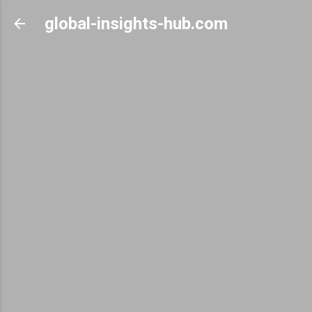
Skip to main content
global-insights-hub.com