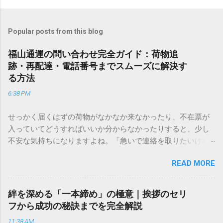
Popular posts from this blog
福山通運の問い合わせ完全ガイド：荷物追
跡・再配達・電話番号までスムーズに解決す
る方法
6:38 PM
せっかく届くはずの荷物がなかなか来なかったり、不在票が
入っていてどうすればいいか分からなかったりすると、少し
不安な気持ちになりますよね。「急いで連絡を取りたいけれ
ど、どこに電話すれば一番早いの？」「ネットで簡単に手続
READ MORE
きできる？」といった疑問を抱える方も多いはずです。 福山
通運は企業間物流のイメージが強いかもしれませんが、個人
向けの宅配サービスも非常に充実しています。大切なのは、
絆を深める「一本締め」の極意｜挨拶のセリ
目的に合わせた適切な連絡先を選ぶことです。この記事で
フから成功の秘訣までを完全解説
は、荷物の追跡確認から営業所への電話連絡、再配達の依頼
11:38 AM