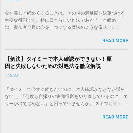
手順まで、初めての方でも迷わずに解決できる方法を詳しく
解説します。 福山通運のサービスの特徴と強み 福山通運は日
会を美しく締めくくることは、その場の満足度を決定づける
本全国に広範なネットワークを持つ大手運送会社です。特に
重要な役割です。特に日本らしい作法である「一本締め」
重量物や大型の荷物、そして企業間の輸送において圧倒的な
は、参加者全員の心を一つにする魔法のような儀式といえる
実績を誇ります。 個人で利用する場合、他の宅配業者と少し
でしょう。 「突然の指名で何を話せばいいかわからない」
異なる点として「営業所ごとの対応が非常にきめ細かい」と
READ MORE
「手拍子のリズムに自信がない」と不安を感じる方も多いは
いう特徴があります。地域に密着した各拠点が配送をコント
ずです。この記事では、ビジネスからカジュアルな集まりま
ロールしているため、現場の状況に合わせた柔軟な相談がし
で、どのような場面でも堂々と立ち振る舞えるための「一本
やすいのがメリットです。まずは、今抱えている悩みがどの
【解決】タイミーで本人確認ができない！原
締め」の作法を、基礎知識から具体的なセリフ例まで丁寧に
サービスで解決できるかを確認していきましょう。 1. 荷物の
因と失敗しないための対処法を徹底解説
解説します。 一本締めとは？その本質と効果 一本締めは、単
状況を今すぐ知りたい場合（配送状況の確認） 問い合わせの
1:15 AM
に手を叩いて終わらせる作業ではありません。その時間、そ
電話をかける前に、まずは「お荷物配達状況照会」を確認す
の場所で共有した喜びや感謝を、全員の手拍子という形にし
るのが最も効率的です。現在の荷物がいったいどこにあるの
「タイミーで今すぐ働きたいのに、本人確認がなかなか通ら
て刻み込む伝統的な儀礼です。 一本締めがもたらすポジティ
か、いつ届く予定なのかは、お手元の番号一つで判明しま
ない…」「何度も自撮りや書類撮影をやり直しているのに、エ
ブな効果 一体感の創出 参加者全員が一斉に同じリズムを刻む
す。 伝票番号（お問い合わせ番号）を準備する : 送り状（伝
ラーが出て進めない」と困っていませんか。 スキマ時間を有
ことで、集団としての連帯感が生まれます。 心地よい終幕
票）の控えに記載されている、数字の並びを確認してくださ
効活用してサクッと稼げる「Timee（タイミー）」は、現代の
「ここで終わり」という合図が明確になるため、参加者は余
い。これが荷物の識別番号になります。 確認できる内容 : 集
READ MORE
賢い働き方に欠かせないツールです。しかし、その最初の壁
韻を大切にしながら、すっきりと解散することができます。
荷が完了しているか、中継地点を通過したか、最寄りの営業
となるのが「本人確認（eKYC）」の手続き。ここでつまずい
感謝の視覚化 言葉だけでは伝えきれない「お疲れ様」「あり
所に到着しているか、現在配達中かといった詳細なステータ
てしまうと、魅力的な求人を目の前にして応募すらできない