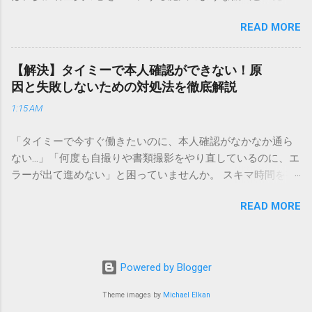
実績を誇ります。 個人で利用する場合、他の宅配業者と少し
でしょう。 「突然の指名で何を話せばいいかわからない」
異なる点として「営業所ごとの対応が非常にきめ細かい」と
READ MORE
「手拍子のリズムに自信がない」と不安を感じる方も多いは
いう特徴があります。地域に密着した各拠点が配送をコント
ずです。この記事では、ビジネスからカジュアルな集まりま
ロールしているため、現場の状況に合わせた柔軟な相談がし
で、どのような場面でも堂々と立ち振る舞えるための「一本
やすいのがメリットです。まずは、今抱えている悩みがどの
【解決】タイミーで本人確認ができない！原
締め」の作法を、基礎知識から具体的なセリフ例まで丁寧に
サービスで解決できるかを確認していきましょう。 1. 荷物の
因と失敗しないための対処法を徹底解説
解説します。 一本締めとは？その本質と効果 一本締めは、単
状況を今すぐ知りたい場合（配送状況の確認） 問い合わせの
1:15 AM
に手を叩いて終わらせる作業ではありません。その時間、そ
電話をかける前に、まずは「お荷物配達状況照会」を確認す
の場所で共有した喜びや感謝を、全員の手拍子という形にし
るのが最も効率的です。現在の荷物がいったいどこにあるの
「タイミーで今すぐ働きたいのに、本人確認がなかなか通ら
て刻み込む伝統的な儀礼です。 一本締めがもたらすポジティ
か、いつ届く予定なのかは、お手元の番号一つで判明しま
ない…」「何度も自撮りや書類撮影をやり直しているのに、エ
ブな効果 一体感の創出 参加者全員が一斉に同じリズムを刻む
す。 伝票番号（お問い合わせ番号）を準備する : 送り状（伝
ラーが出て進めない」と困っていませんか。 スキマ時間を有
ことで、集団としての連帯感が生まれます。 心地よい終幕
票）の控えに記載されている、数字の並びを確認してくださ
効活用してサクッと稼げる「Timee（タイミー）」は、現代の
「ここで終わり」という合図が明確になるため、参加者は余
い。これが荷物の識別番号になります。 確認できる内容 : 集
READ MORE
賢い働き方に欠かせないツールです。しかし、その最初の壁
韻を大切にしながら、すっきりと解散することができます。
荷が完了しているか、中継地点を通過したか、最寄りの営業
となるのが「本人確認（eKYC）」の手続き。ここでつまずい
感謝の視覚化 言葉だけでは伝えきれない「お疲れ様」「あり
所に到着しているか、現在配達中かといった詳細なステータ
てしまうと、魅力的な求人を目の前にして応募すらできない
がとう」という想いを、拍手の音に込めることができます。
ス。 メリット : 24時間いつでも自分のペースで確認できるた
という、もったいない状況になってしまいます。 実は、タイ
「一本締め」と「一丁締め」の違い 一般的に「パン！パン！
Powered by Blogger
め、電話がつながるのを待つ必要がありません。 スマートフ
ミーの本人確認で失敗する原因の多くは、非常にシンプル
パン！パン！」（3回打った後に1回）というリズムで行われ
ォンやパソコンでの操作 : 専用の入力フォームに番号を記載す
で、ちょっとしたコツを知るだけで解決できるものばかりで
Theme images by
Michael Elkan
るものを一本締めと呼びますが、一部の地域や習慣ではこれ
るだけで、リアルタイムの状況が表示されます。もしステー
す。この記事では、公式の審査基準や実際のユーザーの声を