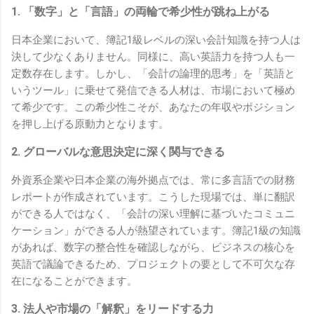
1. 「数字」と「言語」の両輪で希少性が跳ね上がる
日本企業において、簿記1級レベルの深い会計知識を持つ人は
決して少なくありません。同様に、高い英語力を持つ人も一
定数存在します。しかし、「会計の論理的思考」を「英語と
いうツール」に乗せて発信できる人材は、市場において極め
て希少です。この希少性こそが、あなたの年収やポジション
を押し上げる原動力となります。
2. グローバルな意思決定に深く関与できる
外資系企業や日本企業の海外拠点では、常に多言語での財務
レポートが作成されています。こうした現場では、単に翻訳
ができる人ではなく、「会計の深い理解に基づいたコミュニ
ケーション」ができる人が熱望されています。簿記1級の知識
があれば、数字の整合性を確認しながら、ビジネスの核心を
英語で議論できるため、プロジェクトの要として不可欠な存
在になることができます。
3. 法人や市場の「解釈」をリードする力