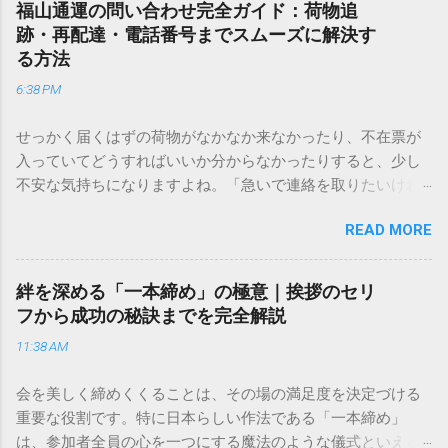
福山通運の問い合わせ完全ガイド：荷物追
跡・再配達・電話番号までスムーズに解決す
る方法
6:38 PM
せっかく届くはずの荷物がなかなか来なかったり、不在票が
入っていてどうすればいいか分からなかったりすると、少し
不安な気持ちになりますよね。「急いで連絡を取りたいけれ
ど、どこに電話すれば一番早いの？」「ネットで簡単に手続
READ MORE
きできる？」といった疑問を抱える方も多いはずです。 福山
通運は企業間物流のイメージが強いかもしれませんが、個人
向けの宅配サービスも非常に充実しています。大切なのは、
絆を深める「一本締め」の極意｜挨拶のセリ
目的に合わせた適切な連絡先を選ぶことです。この記事で
フから成功の秘訣までを完全解説
は、荷物の追跡確認から営業所への電話連絡、再配達の依頼
11:38 AM
手順まで、初めての方でも迷わずに解決できる方法を詳しく
解説します。 福山通運のサービスの特徴と強み 福山通運は日
会を美しく締めくくることは、その場の満足度を決定づける
本全国に広範なネットワークを持つ大手運送会社です。特に
重要な役割です。特に日本らしい作法である「一本締め」
重量物や大型の荷物、そして企業間の輸送において圧倒的な
は、参加者全員の心を一つにする魔法のような儀式といえる