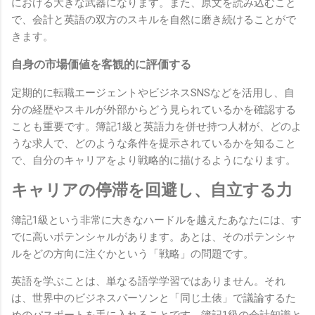
における大きな武器になります。また、原文を読み込むこと
で、会計と英語の双方のスキルを自然に磨き続けることがで
きます。
自身の市場価値を客観的に評価する
定期的に転職エージェントやビジネスSNSなどを活用し、自
分の経歴やスキルが外部からどう見られているかを確認する
ことも重要です。簿記1級と英語力を併せ持つ人材が、どのよ
うな求人で、どのような条件を提示されているかを知ること
で、自分のキャリアをより戦略的に描けるようになります。
キャリアの停滞を回避し、自立する力
簿記1級という非常に大きなハードルを越えたあなたには、す
でに高いポテンシャルがあります。あとは、そのポテンシャ
ルをどの方向に注ぐかという「戦略」の問題です。
英語を学ぶことは、単なる語学学習ではありません。それ
は、世界中のビジネスパーソンと「同じ土俵」で議論するた
めのパスポートを手に入れることです。簿記1級の会計知識と