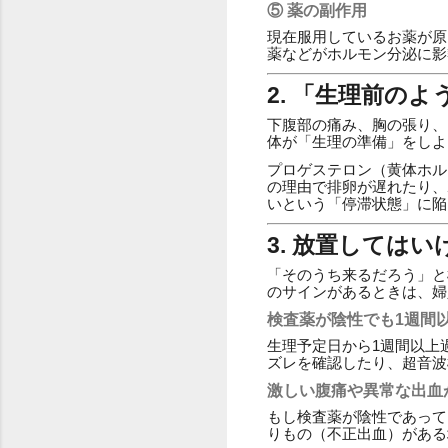
⑤ 薬の副作用
現在服用しているお薬が原
薬などがホルモン分泌に影
2. 「生理前の
下腹部の痛み、胸の張り、
体が「生理の準備」をしよ
プロゲステロン（黄体ホル
の理由で排卵が遅れたり、
いという「停滞状態」に陥
3. 放置しては
「そのうち来るだろう」と
のサインがあるときは、婦
検査薬が陰性でも1週間
生理予定日から1週間以上
ズレを確認したり、超音波
激しい腹痛や異常な出血
もし検査薬が陰性であって
りもの（不正出血）がある