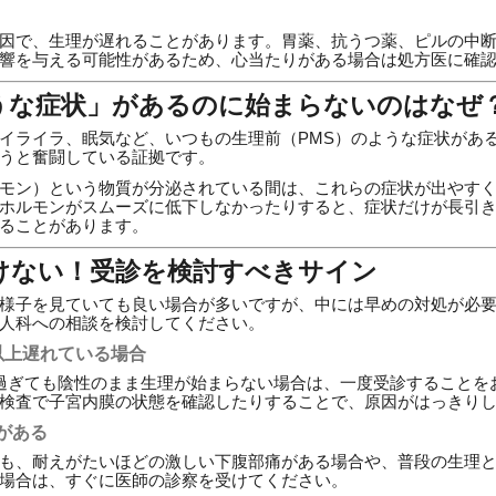
因で、生理が遅れることがあります。胃薬、抗うつ薬、ピルの中
響を与える可能性があるため、心当たりがある場合は処方医に確
ような症状」があるのに始まらないのはなぜ
イライラ、眠気など、いつもの生理前（PMS）のような症状があ
うと奮闘している証拠です。
モン）という物質が分泌されている間は、これらの症状が出やす
ホルモンがスムーズに低下しなかったりすると、症状だけが長引
ることがあります。
いけない！受診を検討すべきサイン
様子を見ていても良い場合が多いですが、中には早めの対処が必
人科への相談を検討してください。
以上遅れている場合
過ぎても陰性のまま生理が始まらない場合は、一度受診することを
検査で子宮内膜の状態を確認したりすることで、原因がはっきり
がある
も、耐えがたいほどの激しい下腹部痛がある場合や、普段の生理
場合は、すぐに医師の診察を受けてください。