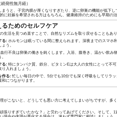
（続発性無月経）
しまうと、子宮内膜が厚くなりすぎたり、逆に卵巣の機能が低下し
的に妊娠を希望される方はもちろん、健康維持のためにも早期の
整えるためのセルフケア
の生活を見つめ直すことで、自然なリズムを取り戻せることもあ
る:
ホルモンは眠っている間に整えられます。深夜までのスマホ
しょう。
血行不良は卵巣の働きを鈍くします。入浴、腹巻き、温かい飲み
う。
る:
特にタンパク質、鉄分、ビタミンEは大人の女性にとって不可
取り入れましょう。
作る:
忙しい毎日の中で、5分でも10分でも深く呼吸をしてリラ
緩和につながります。
理がこないと、どうしても悪い方に考えてしまいがちですが、多
頑張りすぎていたかな？」と労わってあげてください。そして、1
い場合や体調が悪化する場合は、迷わず専門家に相談しましょう