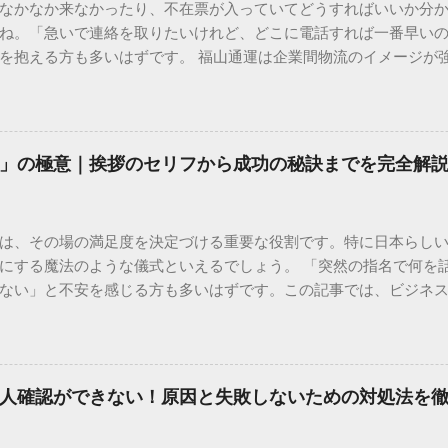
なかなか来なかったり、不在票が入っていてどうすればいいか分
ね。「急いで連絡を取りたいけれど、どこに電話すれば一番早い
を抱える方も多いはずです。 福山通運は企業間物流のイメージが
常に充実しています。大切なのは、目的に合わせた適切な連絡先
業所への電話連絡、再配達の依頼手順まで、初めての方でも迷わ
サービスの特徴と強み 福山通運は日本全国に広範なネットワークを
して企業間の輸送において圧倒的な実績を誇ります。 個人で利用
」の極意｜挨拶のセリフから成功の秘訣までを完全解
所ごとの対応が非常にきめ細かい」という特徴があります。地域
現場の状況に合わせた柔軟な相談がしやすいのがメリットです。
かを確認していきましょう。 1. 荷物の状況を今すぐ知りたい場合
は、その場の満足度を決定づける重要な役割です。特に日本らし
まずは「お荷物配達状況照会」を確認するのが最も効率的です。
にする魔法のような儀式といえるでしょう。 「突然の指名で何を
のかは、お手元の番号一つで判明します。 伝票番号（お問い合わせ番
ない」と不安を感じる方も多いはずです。この記事では、ビジネ
ている、数字の並びを確認してください。これが荷物の識別番号に
々と立ち振る舞えるための「一本締め」の作法を、基礎知識から
るか、中継地点を通過したか、最寄りの営業所に到着しているか、現
は？その本質と効果 一本締めは、単に手を叩いて終わらせる作業で
24時間いつでも自分のペースで確認できるため、電話がつながるのを
感謝を、全員の手拍子という形にして刻み込む伝統的な儀礼です。
の操作 : 専用の入力フォームに番号を記載するだけで、リアルタ
出 参加者全員が一斉に同じリズムを刻むことで、集団としての連帯
不在）」になっていれば、そのままスムーズに次の手続きへ移ることも
人確認ができない！原因と失敗しないための対処法を
いう合図が明確になるため、参加者は余韻を大切にしながら、すっ
トな方法 「ネットの状況が変わらない」「届け先や時間を変更し
葉だけでは伝えきれない「お疲れ様」「ありがとう」という想いを、