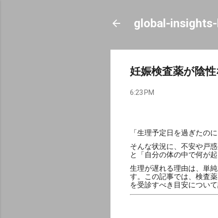
global-insights
妊娠検査薬が陰性
6:23 PM
「生理予定日を過ぎたのに
そんな状況に、不安や戸惑
と「自分の体の中で何が起
生理が遅れる理由は、単純
す。この記事では、検査薬
を受診すべき目安について