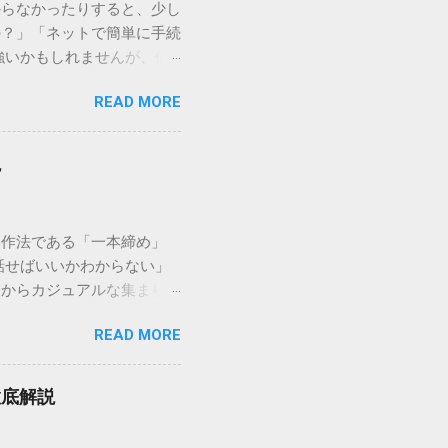
からなかったりすると、少し
の？」「ネットで簡単に手続
強いかもしれませんが、個
を選ぶことです。この記事で
READ MORE
ずに解決できる方法を詳しく
持つ大手運送会社です。特
する場合、他の宅配業者と
説
に密着した各拠点が配送をコ
まずは、今抱えている悩みが
（配送状況の確認） 問い合
い作法である「一本締め」
現在の荷物がいったいどこに
話せばいいかわからない」
号）を準備する : 送り状
スからカジュアルな集まりま
なります。 確認できる内
具体的なセリフ例まで丁寧に
在配達中かといった詳細なス
READ MORE
はありません。その時間、
待つ必要がありません。 ス
 一本締めがもたらすポジ
イムの状況が表示されます。
感が生まれます。 心地よい
可能です。 2. 電話で
徹底解説
きりと解散することができ
たい」「至急伝達事項があ
拍手の音に込めることがで