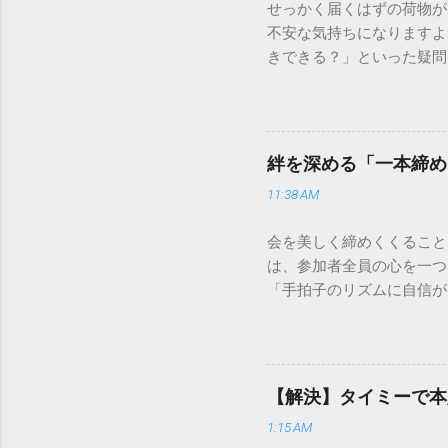
せっかく届くはずの荷物が
不安な気持ちになりますよ
きできる？」といった疑問
人向けの宅配サービスも非
は、荷物の追跡確認から営
解説します。 福山通運の
に重量物や大型の荷物、そ
絆を深める「一本締め
少し異なる点として「営業
11:38 AM
ントロールしているため、
どのサービスで解決できる
会を美しく締めくくること
わせの電話をかける前に、
は、参加者全員の心を一つ
あるのか、いつ届く予定な
「手拍子のリズムに自信が
（伝票）の控えに記載され
で、どのような場面でも堂
容 : 集荷が完了してい
解説します。 一本締めと
テータス。 メリット : 
その場所で共有した喜びや
マートフォンやパソコンで
ティブな効果 一体感の創
もしステータスが「持戻（
【解決】タイミーで本
終幕 「ここで終わり」と
直接問い合わせる際のベス
1:15 AM
ます。 感謝の視覚化 言
る」といった場合は、直...