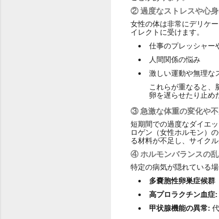
② 過度なストレスや心
女性の体は非常にデリケー
イレクトに受けます。
仕事のプレッシャー
人間関係の悩み
激しい運動や無理な
これらが重なると、
卵を遅らせたり止め
③ 急激な体重の変化や
短期間での過度なダイエッ
ロゲン（女性ホルモン）の
る材料が不足し、サイクル
④ ホルモンバランスの
特定の病気が隠れている場
多嚢胞性卵巣症候群（
高プロラクチン血症:
甲状腺機能の異常:
代