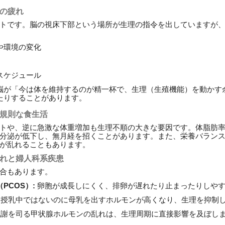
身の疲れ
トです。脳の視床下部という場所が生理の指令を出していますが
や環境の変化
スケジュール
脳が「今は体を維持するのが精一杯で、生理（生殖機能）を動かす
たりすることがあります。
不規則な食生活
トや、逆に急激な体重増加も生理不順の大きな要因です。体脂肪
分泌が低下し、無月経を招くことがあります。また、栄養バラン
が乱れることもあります。
乱れと婦人科系疾患
合もあります。
PCOS）:
卵胞が成長しにくく、排卵が遅れたり止まったりしや
授乳中ではないのに母乳を出すホルモンが高くなり、生理を抑制
謝を司る甲状腺ホルモンの乱れは、生理周期に直接影響を及ぼし