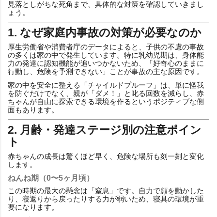
見落としがちな死角まで、具体的な対策を確認していきまし
ょう。
1. なぜ家庭内事故の対策が必要なのか
厚生労働省や消費者庁のデータによると、子供の不慮の事故
の多くは家の中で発生しています。特に乳幼児期は、身体能
力の発達に認知機能が追いつかないため、「好奇心のままに
行動し、危険を予測できない」ことが事故の主な原因です。
家の中を安全に整える「チャイルドプルーフ」は、単に怪我
を防ぐだけでなく、親が「ダメ！」と叱る回数を減らし、赤
ちゃんが自由に探索できる環境を作るというポジティブな側
面もあります。
2. 月齢・発達ステージ別の注意ポイン
ト
赤ちゃんの成長は驚くほど早く、危険な場所も刻一刻と変化
します。
ねんね期（0〜5ヶ月頃）
この時期の最大の懸念は「窒息」です。自力で顔を動かした
り、寝返りから戻ったりする力が弱いため、寝具の環境が重
要になります。