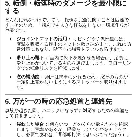
5. 転倒・転落時のダメージを最小限に
する
どんなに気をつけていても、転倒を完全に防ぐことは困難で
す。そのため、「転んでも大きな怪我をしない」環境作りが
重要です。
ジョイントマットの活用：
リビングや子供部屋には、
衝撃を吸収する厚手のマットを敷き詰めます。これは防
音対策にもなり、階下への騒音トラブルも防げます。
滑り止め靴下：
室内で靴下を履かせる場合は、足裏に
滑り止めがついているものを選びましょう。フローリン
グでの転倒リスクを軽減します。
窓の補助錠：
網戸は簡単に外れるため、窓そのものが
一定以上開かないようにするストッパーを取り付けま
す。
6. 万が一の時の応急処置と連絡先
事故が起きた際、パニックにならずに対応するための準備を
しておきましょう。
誤飲した場合：
何をいつ、どのくらい飲んだかを確認
します。意識があるか、呼吸をしているかをチェック
し、必要であれば「背部叩打法（はいぶこうだほう）」