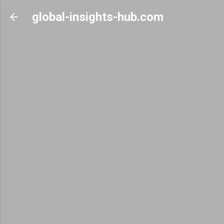
Skip to main content
global-insights-hub.com