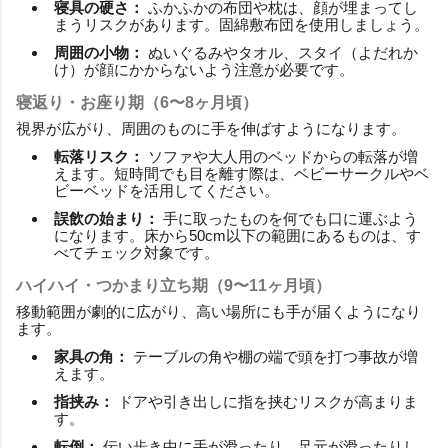
寝具の硬さ：
ふかふかの布団や枕は、顔が埋まってし
まうリスクがあります。固綿敷布団を使用しましょう。
周囲の小物：
ぬいぐるみやタオル、スタイ（よだれか
け）が顔にかからないよう注意が必要です。
寝返り・お座り期（6〜8ヶ月頃）
視界が広がり、周囲のものに手を伸ばすようになります。
転落リスク：
ソファや大人用のベッドからの転落が増
えます。短時間でも目を離す際は、ベビーサークルやベ
ビーベッドを活用してください。
誤飲の始まり：
手に取ったものを何でも口に運ぶよう
になります。床から50cm以下の範囲にあるものは、す
べてチェック対象です。
ハイハイ・つかまり立ち期（9〜11ヶ月頃）
移動範囲が劇的に広がり、高い場所にも手が届くようになり
ます。
家具の角：
テーブルの角や棚の端で頭を打つ事故が増
えます。
指挟み：
ドアや引き出しに指を挟むリスクが高まりま
す。
転倒：
伝い歩き中に手が滑ったり、足元が滑ったりし