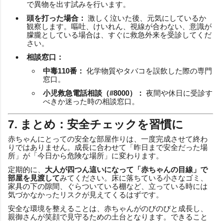
で異物を出す試みを行います。
頭を打った場合：
激しく泣いた後、元気にしているか
観察します。嘔吐、けいれん、視線が合わない、意識が
朦朧としている場合は、すぐに救急外来を受診してくだ
さい。
相談窓口：
中毒110番：
化学物質やタバコを誤飲した際の専門
窓口。
小児救急電話相談（#8000）：
夜間や休日に受診す
べきか迷った時の相談窓口。
7. まとめ：安全チェックを習慣に
赤ちゃんにとっての安全な部屋作りは、一度完成させて終わ
りではありません。成長に合わせて「昨日まで安全だった場
所」が「今日から危険な場所」に変わります。
定期的に、
大人が四つん這いになって「赤ちゃんの目線」で
部屋を見渡して
みてください。床に落ちている小さなゴミ、
家具の下の隙間、ぐらついている棚など、立っている時には
気づかなかったリスクが見えてくるはずです。
安全な環境を整えることは、赤ちゃんがのびのびと成長し、
親御さんが笑顔で見守るための土台となります。できること