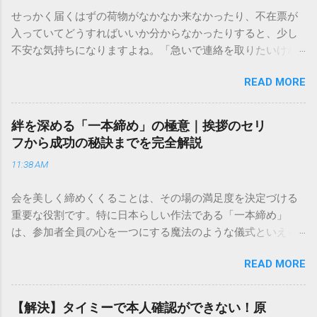
せっかく届くはずの荷物がなかなか来なかったり、不在票が
入っていてどうすればいいか分からなかったりすると、少し
不安な気持ちになりますよね。「急いで連絡を取りたいけれ
ど、どこに電話すれば一番早いの？」「ネットで簡単に手続
READ MORE
きできる？」といった疑問を抱える方も多いはずです。 福山
通運は企業間物流のイメージが強いかもしれませんが、個人
向けの宅配サービスも非常に充実しています。大切なのは、
絆を深める「一本締め」の極意｜挨拶のセリ
目的に合わせた適切な連絡先を選ぶことです。この記事で
フから成功の秘訣までを完全解説
は、荷物の追跡確認から営業所への電話連絡、再配達の依頼
11:38 AM
手順まで、初めての方でも迷わずに解決できる方法を詳しく
解説します。 福山通運のサービスの特徴と強み 福山通運は日
会を美しく締めくくることは、その場の満足度を決定づける
本全国に広範なネットワークを持つ大手運送会社です。特に
重要な役割です。特に日本らしい作法である「一本締め」
重量物や大型の荷物、そして企業間の輸送において圧倒的な
は、参加者全員の心を一つにする魔法のような儀式といえる
実績を誇ります。 個人で利用する場合、他の宅配業者と少し
でしょう。 「突然の指名で何を話せばいいかわからない」
異なる点として「営業所ごとの対応が非常にきめ細かい」と
READ MORE
「手拍子のリズムに自信がない」と不安を感じる方も多いは
いう特徴があります。地域に密着した各拠点が配送をコント
ずです。この記事では、ビジネスからカジュアルな集まりま
ロールしているため、現場の状況に合わせた柔軟な相談がし
で、どのような場面でも堂々と立ち振る舞えるための「一本
やすいのがメリットです。まずは、今抱えている悩みがどの
【解決】タイミーで本人確認ができない！原
締め」の作法を、基礎知識から具体的なセリフ例まで丁寧に