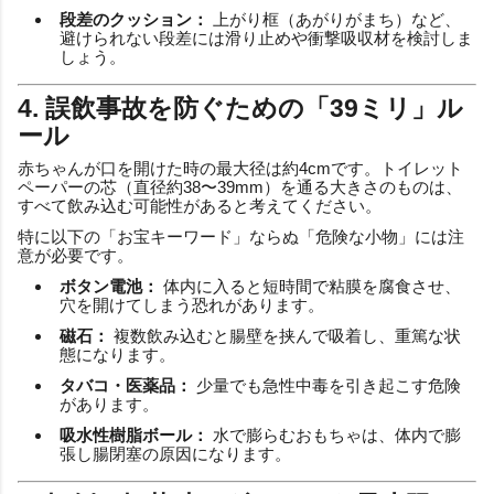
段差のクッション：
上がり框（あがりがまち）など、
避けられない段差には滑り止めや衝撃吸収材を検討しま
しょう。
4. 誤飲事故を防ぐための「39ミリ」ル
ール
赤ちゃんが口を開けた時の最大径は約4cmです。トイレット
ペーパーの芯（直径約38〜39mm）を通る大きさのものは、
すべて飲み込む可能性があると考えてください。
特に以下の「お宝キーワード」ならぬ「危険な小物」には注
意が必要です。
ボタン電池：
体内に入ると短時間で粘膜を腐食させ、
穴を開けてしまう恐れがあります。
磁石：
複数飲み込むと腸壁を挟んで吸着し、重篤な状
態になります。
タバコ・医薬品：
少量でも急性中毒を引き起こす危険
があります。
吸水性樹脂ボール：
水で膨らむおもちゃは、体内で膨
張し腸閉塞の原因になります。