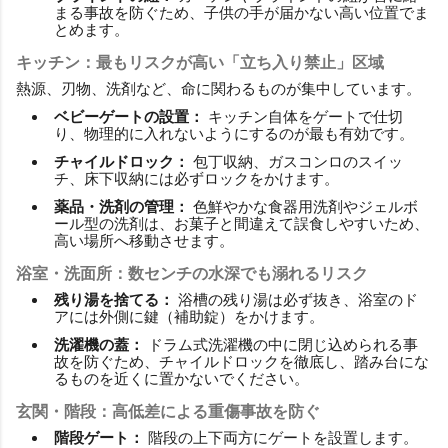
まる事故を防ぐため、子供の手が届かない高い位置でま
とめます。
キッチン：最もリスクが高い「立ち入り禁止」区域
熱源、刃物、洗剤など、命に関わるものが集中しています。
ベビーゲートの設置：
キッチン自体をゲートで仕切
り、物理的に入れないようにするのが最も有効です。
チャイルドロック：
包丁収納、ガスコンロのスイッ
チ、床下収納には必ずロックをかけます。
薬品・洗剤の管理：
色鮮やかな食器用洗剤やジェルボ
ール型の洗剤は、お菓子と間違えて誤食しやすいため、
高い場所へ移動させます。
浴室・洗面所：数センチの水深でも溺れるリスク
残り湯を捨てる：
浴槽の残り湯は必ず抜き、浴室のド
アには外側に鍵（補助錠）をかけます。
洗濯機の蓋：
ドラム式洗濯機の中に閉じ込められる事
故を防ぐため、チャイルドロックを徹底し、踏み台にな
るものを近くに置かないでください。
玄関・階段：高低差による重傷事故を防ぐ
階段ゲート：
階段の上下両方にゲートを設置します。