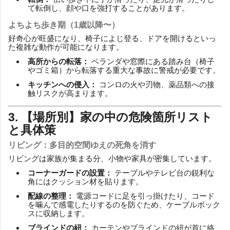
て転倒し、顔や口を強打することがあります。
よちよち歩き期（1歳以降〜）
好奇心が旺盛になり、椅子によじ登る、ドアを開けるといっ
た複雑な動作が可能になります。
高所からの転落：
ベランダや窓際にある踏み台（椅子
やゴミ箱）から転落する重大な事故に警戒が必要です。
キッチンへの侵入：
コンロの火や刃物、薬品類への接
触リスクが高まります。
3. 【場所別】家の中の危険箇所リスト
と具体策
リビング：多目的空間ゆえの死角を消す
リビングは家族が集まる分、小物や家具が密集しています。
コーナーガードの設置：
テーブルやテレビ台の鋭利な
角にはクッション材を貼ります。
配線の整理：
電源コードに足を引っ掛けたり、コード
を噛んで感電したりするのを防ぐため、ケーブルボック
スに収納します。
ブラインドの紐：
カーテンやブラインドの紐が首に絡