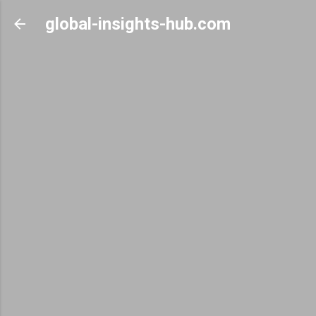
Skip to main content
global-insights-hub.com