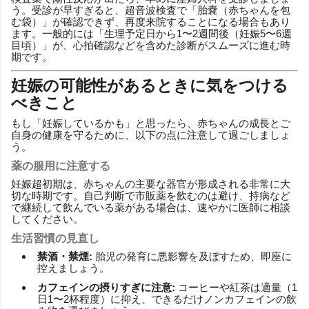
う。受診が早すぎると、超音波検査で「胎嚢（赤ちゃんを包
む袋）」が確認できず、再度来院することになる場合もあり
ます。一般的には「生理予定日から1〜2週間後（妊娠5〜6週
目頃）」が、心拍確認などを含めた診断がスムーズに進む時
期です。
妊娠の可能性があるときに気をつける
べきこと
もし「妊娠しているかも」と思ったら、赤ちゃんの成長とご
自身の健康を守るために、以下の点に注意して過ごしましょ
う。
薬の服用に注意する
妊娠超初期は、赤ちゃんの主要な器官が形成される非常に大
切な時期です。自己判断で市販薬を飲むのは避け、持病など
で継続して飲んでいる薬がある場合は、速やかに医師に相談
してください。
生活習慣の見直し
禁酒・禁煙:
胎児の発育に悪影響を及ぼすため、即座に
控えましょう。
カフェインの摂りすぎに注意:
コーヒーや紅茶は適量（1
日1〜2杯程度）に抑え、できるだけノンカフェインの飲