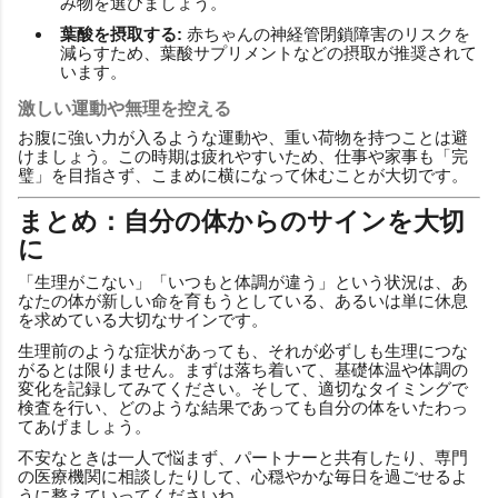
み物を選びましょう。
葉酸を摂取する:
赤ちゃんの神経管閉鎖障害のリスクを
減らすため、葉酸サプリメントなどの摂取が推奨されて
います。
激しい運動や無理を控える
お腹に強い力が入るような運動や、重い荷物を持つことは避
けましょう。この時期は疲れやすいため、仕事や家事も「完
璧」を目指さず、こまめに横になって休むことが大切です。
まとめ：自分の体からのサインを大切
に
「生理がこない」「いつもと体調が違う」という状況は、あ
なたの体が新しい命を育もうとしている、あるいは単に休息
を求めている大切なサインです。
生理前のような症状があっても、それが必ずしも生理につな
がるとは限りません。まずは落ち着いて、基礎体温や体調の
変化を記録してみてください。そして、適切なタイミングで
検査を行い、どのような結果であっても自分の体をいたわっ
てあげましょう。
不安なときは一人で悩まず、パートナーと共有したり、専門
の医療機関に相談したりして、心穏やかな毎日を過ごせるよ
うに整えていってくださいね。