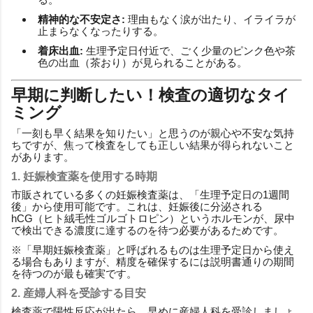
精神的な不安定さ:
理由もなく涙が出たり、イライラが
止まらなくなったりする。
着床出血:
生理予定日付近で、ごく少量のピンク色や茶
色の出血（茶おり）が見られることがある。
早期に判断したい！検査の適切なタイ
ミング
「一刻も早く結果を知りたい」と思うのが親心や不安な気持
ちですが、焦って検査をしても正しい結果が得られないこと
があります。
1. 妊娠検査薬を使用する時期
市販されている多くの妊娠検査薬は、「生理予定日の1週間
後」から使用可能です。これは、妊娠後に分泌される
hCG（ヒト絨毛性ゴルゴトロピン）というホルモンが、尿中
で検出できる濃度に達するのを待つ必要があるためです。
※「早期妊娠検査薬」と呼ばれるものは生理予定日から使え
る場合もありますが、精度を確保するには説明書通りの期間
を待つのが最も確実です。
2. 産婦人科を受診する目安
検査薬で陽性反応が出たら、早めに産婦人科を受診しましょ