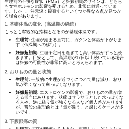
生理前の不快な症状（PMS）と妊娠初期のサインは、どちら
も女性ホルモンの影響を受けるため、非常に似通っていま
す。しかし、注意深く観察するといくつか異なる点が見つか
る場合があります。
1. 基礎体温の変化（高温期の継続）
もっとも客観的な指標となるのが基礎体温です。
生理前:
生理が始まる直前に、ガクンと体温が下がりま
す（低温期への移行）。
妊娠超初期:
生理予定日を過ぎても高い体温がずっと続
きます。目安として、高温期が17日以上続いている場合
は妊娠の可能性が非常に高いと考えられます。
2. おりものの量と状態
生理前:
一般的に生理が近づくにつれて量は減り、粘り
気が強くなって白っぽくなります。
妊娠超初期:
エストロゲンの影響で、おりものの量が増
える傾向にあります。状態はサラサラとした水っぽくな
る人や、逆に粘り気が強くなる人など個人差があります
が、普段の生理前とは「量が違う」と感じるケースが多
いです。
3. 下腹部痛の質
生理前:
子宮が収縮するような、重苦しい、どんよりと