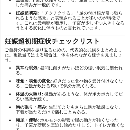
した痛みが一般的です。
妊娠超初期:
「チクチクする」「足の付け根が引っ張ら
れるような感覚」と表現されることが多いのが特徴で
す。これは受精卵が着床し、子宮が少しずつ大きくなろ
うとする変化に伴うものと言われています。
妊娠超初期症状チェックリスト
ご自身の体調を振り返るための、代表的な兆候をまとめまし
た。複数当てはまる場合は、体を休めながら様子を見ましょ
う。
異常な眠気:
昼間に耐えがたいほどの強い眠気に襲われ
る。
味覚・嗅覚の変化:
好きだった食べ物を受け付けなくな
る、ご飯が炊ける匂いで気分が悪くなる。
体温の火照り:
微熱があるような、体がポカポカしてだ
るい感覚が続く。
胸の張り・痛み:
生理前よりもさらに胸が敏感になり、
下着が当たるだけで痛むこともある。
頻尿・便秘:
ホルモンの影響で腸の動きが鈍くなった
り、子宮が膀胱を圧迫し始めたりして、トイレが近くな
る。