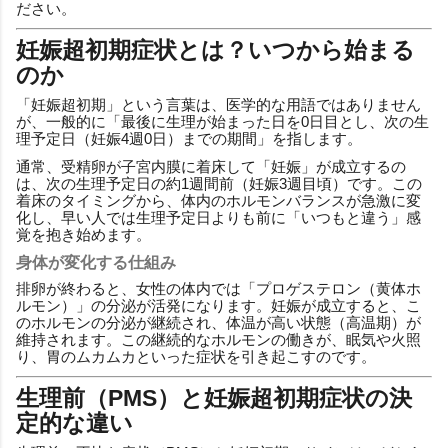
ださい。
妊娠超初期症状とは？いつから始まる
のか
「妊娠超初期」という言葉は、医学的な用語ではありません
が、一般的に「最後に生理が始まった日を0日目とし、次の生
理予定日（妊娠4週0日）までの期間」を指します。
通常、受精卵が子宮内膜に着床して「妊娠」が成立するの
は、次の生理予定日の約1週間前（妊娠3週目頃）です。この
着床のタイミングから、体内のホルモンバランスが急激に変
化し、早い人では生理予定日よりも前に「いつもと違う」感
覚を抱き始めます。
身体が変化する仕組み
排卵が終わると、女性の体内では「プロゲステロン（黄体ホ
ルモン）」の分泌が活発になります。妊娠が成立すると、こ
のホルモンの分泌が継続され、体温が高い状態（高温期）が
維持されます。この継続的なホルモンの働きが、眠気や火照
り、胃のムカムカといった症状を引き起こすのです。
生理前（PMS）と妊娠超初期症状の決
定的な違い